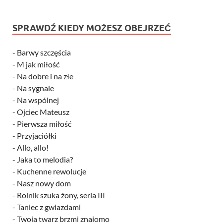
SPRAWDŹ KIEDY MOŻESZ OBEJRZEĆ
-
Barwy szczęścia
-
M jak miłość
-
Na dobre i na złe
-
Na sygnale
-
Na wspólnej
-
Ojciec Mateusz
-
Pierwsza miłość
-
Przyjaciółki
-
Allo, allo!
-
Jaka to melodia?
-
Kuchenne rewolucje
-
Nasz nowy dom
-
Rolnik szuka żony, seria III
-
Taniec z gwiazdami
-
Twoja twarz brzmi znajomo