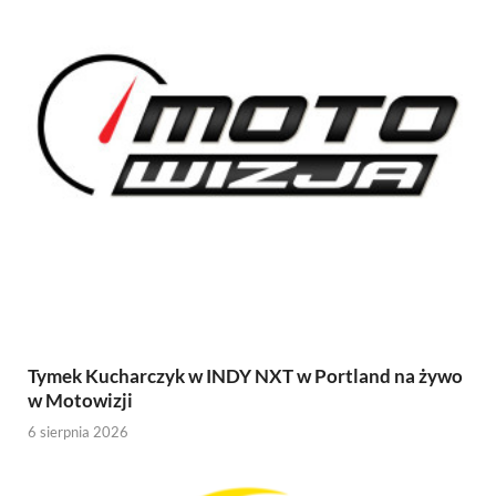
Tymek Kucharczyk w INDY NXT w Portland na żywo
w Motowizji
6 sierpnia 2026