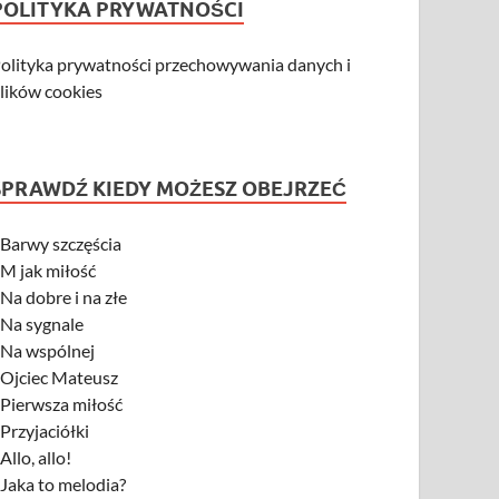
POLITYKA PRYWATNOŚCI
olityka prywatności przechowywania danych i
lików cookies
SPRAWDŹ KIEDY MOŻESZ OBEJRZEĆ
-
Barwy szczęścia
-
M jak miłość
-
Na dobre i na złe
-
Na sygnale
-
Na wspólnej
-
Ojciec Mateusz
-
Pierwsza miłość
-
Przyjaciółki
-
Allo, allo!
-
Jaka to melodia?