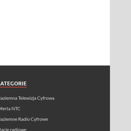
KATEGORIE
aziemna Telewizja Cyfrowa
ferta NTC
aziemne Radio Cyfrowe
tacje radiowe