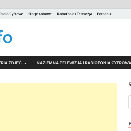
Radio Cyfrowe
Stacje radiowe
Radiofonia i Telewizja
Poradniki
naziemna.info – Telew
Niezależny portal medialny poświęcony Naziemnej Telewizji Cy
serwisom wideo na życzenie (VOD).
Wideo online, VOD
RIA ZDJĘĆ
NAZIEMNA TELEWIZJA I RADIOFONIA CYFROW