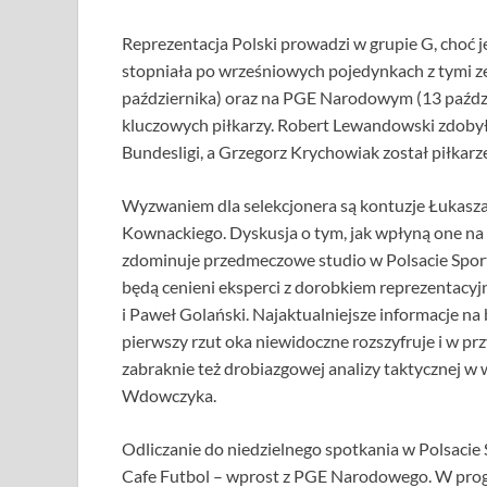
Reprezentacja Polski prowadzi w grupie G, choć j
stopniała po wrześniowych pojedynkach z tymi 
października) oraz na PGE Narodowym (13 paźdz
kluczowych piłkarzy. Robert Lewandowski zdobył
Bundesligi, a Grzegorz Krychowiak został piłkarz
Wyzwaniem dla selekcjonera są kontuzje Łukasza
Kownackiego. Dyskusja o tym, jak wpłyną one na 
zdominuje przedmeczowe studio w Polsacie Spor
będą cenieni eksperci z dorobkiem reprezentacyj
i Paweł Golański. Najaktualniejsze informacje na
pierwszy rzut oka niewidoczne rozszyfruje i w p
zabraknie też drobiazgowej analizy taktycznej 
Wdowczyka.
Odliczanie do niedzielnego spotkania w Polsacie 
Cafe Futbol – wprost z PGE Narodowego. W progr