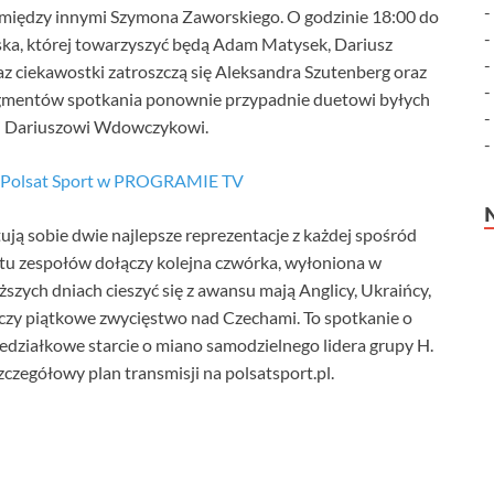
 między innymi Szymona Zaworskiego. O godzinie 18:00 do
ka, której towarzyszyć będą Adam Matysek, Dariusz
az ciekawostki zatroszczą się Aleksandra Szutenberg oraz
agmentów spotkania ponownie przypadnie duetowi byłych
 i Dariuszowi Wdowczykowi.
u Polsat Sport w PROGRAMIE TV
ą sobie dwie najlepsze reprezentacje z każdej spośród
stu zespołów dołączy kolejna czwórka, wyłoniona w
iższych dniach cieszyć się z awansu mają Anglicy, Ukraińcy,
czy piątkowe zwycięstwo nad Czechami. To spotkanie o
iedziałkowe starcie o miano samodzielnego lidera grupy H.
zczegółowy plan transmisji na polsatsport.pl.