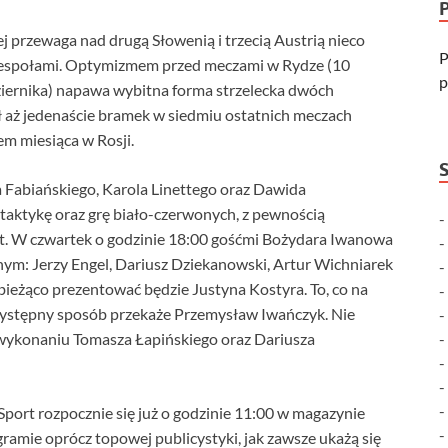
ej przewaga nad drugą Słowenią i trzecią Austrią nieco
P
zespołami. Optymizmem przed meczami w Rydze (10
p
iernika) napawa wybitna forma strzelecka dwóch
 aż jedenaście bramek w siedmiu ostatnich meczach
em miesiąca w Rosji.
 Fabiańskiego, Karola Linettego oraz Dawida
taktykę oraz grę biało-czerwonych, z pewnością
t. W czwartek o godzinie 18:00 gośćmi Bożydara Iwanowa
nym: Jerzy Engel, Dariusz Dziekanowski, Artur Wichniarek
 bieżąco prezentować będzie Justyna Kostyra. To, co na
rzystępny sposób przekaże Przemysław Iwańczyk. Nie
w wykonaniu Tomasza Łapińskiego oraz Dariusza
Sport rozpocznie się już o godzinie 11:00 w magazynie
amie oprócz topowej publicystyki, jak zawsze ukażą się