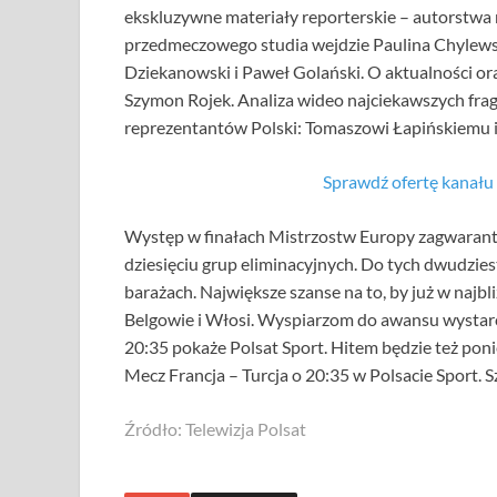
ekskluzywne materiały reporterskie – autorstwa
przedmeczowego studia wejdzie Paulina Chylews
Dziekanowski i Paweł Golański. O aktualności or
Szymon Rojek. Analiza wideo najciekawszych fr
reprezentantów Polski: Tomaszowi Łapińskiemu
Sprawdź ofertę kanał
Występ w finałach Mistrzostw Europy zagwarantuj
dziesięciu grup eliminacyjnych. Do tych dwudzie
barażach. Największe szanse na to, by już w najbl
Belgowie i Włosi. Wyspiarzom do awansu wystar
20:35 pokaże Polsat Sport. Hitem będzie też pon
Mecz Francja – Turcja o 20:35 w Polsacie Sport. S
Źródło: Telewizja Polsat