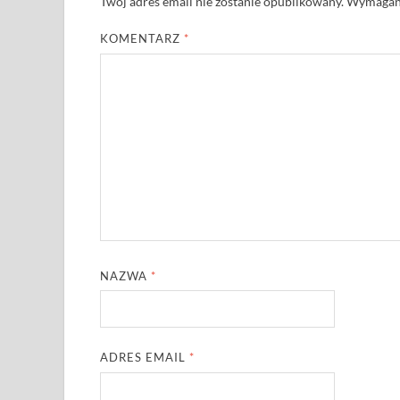
Twój adres email nie zostanie opublikowany.
Wymagane
KOMENTARZ
*
NAZWA
*
ADRES EMAIL
*