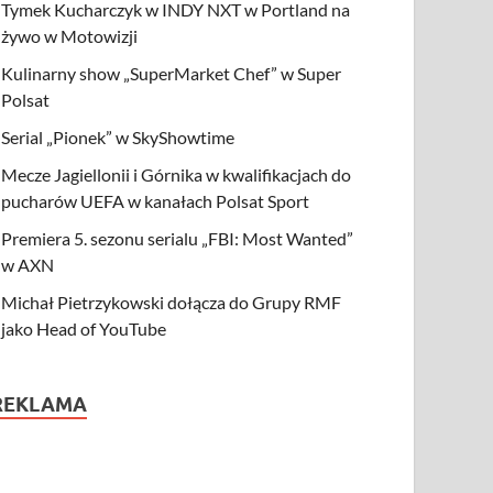
Tymek Kucharczyk w INDY NXT w Portland na
żywo w Motowizji
Kulinarny show „SuperMarket Chef” w Super
Polsat
Serial „Pionek” w SkyShowtime
Mecze Jagiellonii i Górnika w kwalifikacjach do
pucharów UEFA w kanałach Polsat Sport
Premiera 5. sezonu serialu „FBI: Most Wanted”
w AXN
Michał Pietrzykowski dołącza do Grupy RMF
jako Head of YouTube
REKLAMA