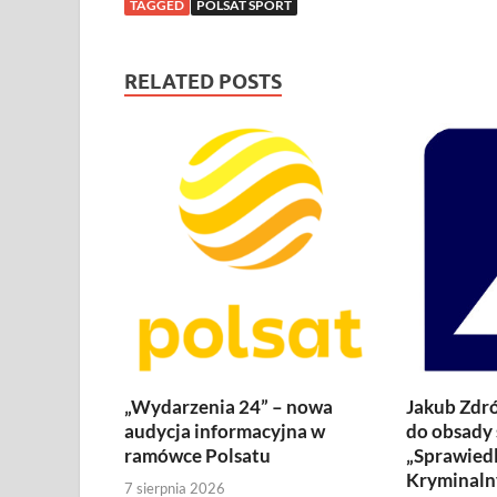
TAGGED
POLSAT SPORT
RELATED POSTS
„Wydarzenia 24” – nowa
Jakub Zdró
audycja informacyjna w
do obsady 
ramówce Polsatu
„Sprawiedl
Kryminaln
7 sierpnia 2026