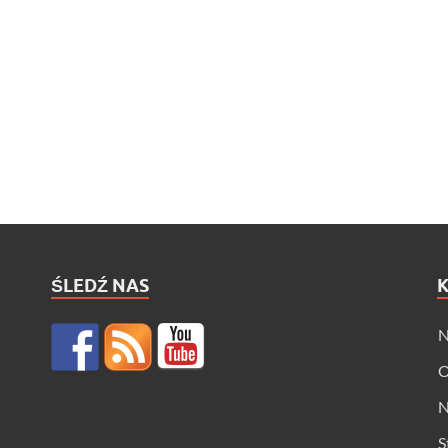
ŚLEDŹ NAS
N
O
N
S