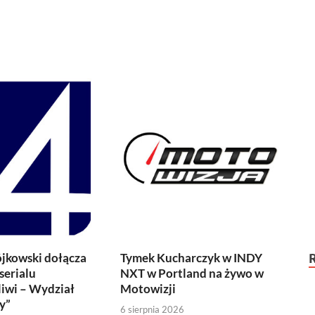
jkowski dołącza
Tymek Kucharczyk w INDY
serialu
NXT w Portland na żywo w
iwi – Wydział
Motowizji
y”
6 sierpnia 2026