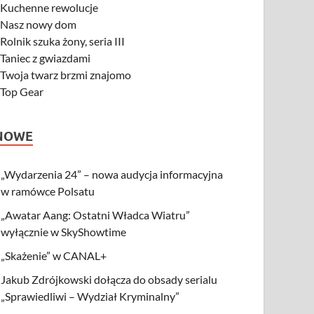
-
Kuchenne rewolucje
-
Nasz nowy dom
-
Rolnik szuka żony, seria III
-
Taniec z gwiazdami
-
Twoja twarz brzmi znajomo
-
Top Gear
NOWE
„Wydarzenia 24” – nowa audycja informacyjna
w ramówce Polsatu
„Awatar Aang: Ostatni Władca Wiatru”
wyłącznie w SkyShowtime
„Skażenie” w CANAL+
Jakub Zdrójkowski dołącza do obsady serialu
„Sprawiedliwi – Wydział Kryminalny”