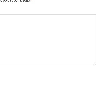
 pola są oznaczone
*