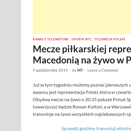
KANAŁY TELEWIZYJNE
/
OFERTA NTC
/
TELEWIZJA POLSAT
Mecze piłkarskiej repre
Macedonią na żywo w P
9 października 2019
-
by
MT
-
Leave a Comment
Już w tym tygodniu możemy poznać pierwszych 
awansu jest reprezentacja Polski, która w czwart
Obydwa mecze na żywo o 20:35 pokaże Polsat Sp
towarzyszyć będzie Roman Kołtoń, a w Warszawi
transmisje na żywo wszystkich najciekawszych sp
Sprawdź godziny transmisji elimi