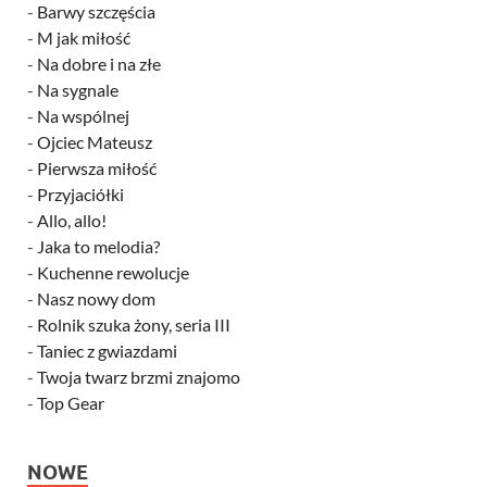
-
Barwy szczęścia
-
M jak miłość
-
Na dobre i na złe
-
Na sygnale
-
Na wspólnej
-
Ojciec Mateusz
-
Pierwsza miłość
-
Przyjaciółki
-
Allo, allo!
-
Jaka to melodia?
-
Kuchenne rewolucje
-
Nasz nowy dom
-
Rolnik szuka żony, seria III
-
Taniec z gwiazdami
-
Twoja twarz brzmi znajomo
-
Top Gear
NOWE