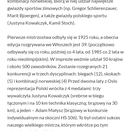
kombinacji norweskiej. Biorą w niej udział największe
gwiazdy sportów zimowych (np. Gregor Schlierenzauer,
Marit Bjoergen), a także gwiazdy polskiego sportu
(Justyna Kowalczyk, Kamil Stoch).
Pierwsze mistrzostwa odbyły się w 1925 roku, a obecna
edycja rozgrywana we Włoszech jest 39. (początkowo
odbywały się co roku, później co 4 lata, od 1985 co 2 lata w
roku nieolimpijskim). W imprezie weźmie udział 50 krajów
i około 500 zawodników. Zostanie rozegranych 21
konkurencji w trzech dyscyplinach: biegach (12), skokach
(5) i kombinacji norweskiej (4) Przed dwoma laty z Oslo
reprezentacja Polski wróciła z 4 medalami: trzy
wywalczyła Justyna Kowalczyk (srebrne w biegu
łączonym i na 10 km technika klasyczną; brązowy na 30
km), a jeden – Adam Małysz (brązowy w konkursie
indywidualnym na skoczni HS 106). To był ostatni sukces
naszego wielkiego mistrza, którym wkrótce po tym