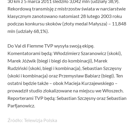
30 km z 5 marca 2011 śledziło 3,042 mln (udziały 38,9).
Rekordową transmisję z mistrzostw świata w narciarstwie
klasycznym zanotowano natomiast 28 lutego 2003 roku
podczas konkursu skoków (złoty medal Małysza) – 11,848
mln (udziały 68,1%).
Do Val di Fiemme TVP wysyła swoją ekipę.
Komentatorami będą: Włodzimierz Szaranowicz (skoki),
Marek Jóźwik (biegi i biegi do kombinacji), Marek
Rudziński (skoki, biegi i kombinacja), Sebastian Szczęsny
(skoki i kombinacja) oraz Przemysław Babiarz (biegi). Ten
ostatni będzie także – obok Macieja Kurzajewskiego –
prowadził studio zlokalizowane na miejscu we Włoszech.
Reporterami TVP będą: Sebastian Szczęsny oraz Sebastian
Parfjanowicz.
Źródło: Telewizja Polska