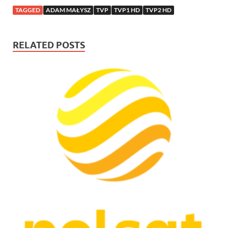
TAGGED
ADAM MAŁYSZ
TVP
TVP1 HD
TVP2 HD
RELATED POSTS