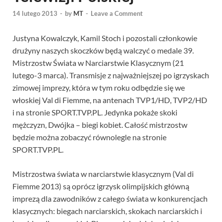
14 lutego 2013
-
by
MT
-
Leave a Comment
Justyna Kowalczyk, Kamil Stoch i pozostali członkowie
drużyny naszych skoczków będą walczyć o medale 39.
Mistrzostw Świata w Narciarstwie Klasycznym (21
lutego-3 marca). Transmisje z najważniejszej po igrzyskach
zimowej imprezy, która w tym roku odbędzie się we
włoskiej Val di Fiemme, na antenach TVP1/HD, TVP2/HD
i na stronie SPORT.TVP.PL. Jedynka pokaże skoki
mężczyzn, Dwójka – biegi kobiet. Całość mistrzostw
będzie można zobaczyć równolegle na stronie
SPORT.TVP.PL.
Mistrzostwa świata w narciarstwie klasycznym (Val di
Fiemme 2013) są oprócz igrzysk olimpijskich główną
imprezą dla zawodników z całego świata w konkurencjach
klasycznych: biegach narciarskich, skokach narciarskich i