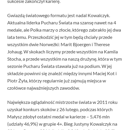
sukcesie zakończył karierę.
Gwiazdą światowego formatu jest nadal Kowalczyk.
Aktualna liderka Pucharu Świata ma szansę nawet na 4
medale, ale Polka marzy o złocie, którego zabrakło jej dwa
lata temu. Przeszkodzić jej w tym będą chciały przede
wszystkim dwie Norweżki: Marit Bjoergen i Therese
Johaug. W skokach liczymy przede wszystkim na Kamila
Stocha, a przede wszystkim na naszą drużynę, która w tym
sezonie Pucharu Świata stawała już na podium. W jej
składzie powinni się znaleźć między innymi Maciej Kot i
Piotr Żyła, którzy regularnie już zajmują miejsca w
czołówce najważniejszych zawodów.
Największa oglądalność mistrzostw świata w 2011 roku
uzyskał konkurs skoków z 26 lutego, podczas których
Małysz zdobył ostatni medal w karierze – 5,476 mln
(udziały 46,9%) w grupie 4+. Bieg Justyny Kowalczyk na