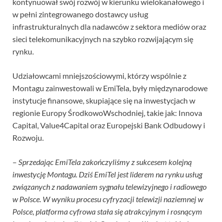
kontynuował swój rozwój w kierunku wielokanałowego i
w pełni zintegrowanego dostawcy usług
infrastrukturalnych dla nadawców z sektora mediów oraz
sieci telekomunikacyjnych na szybko rozwijającym się
rynku.
Udziałowcami mniejszościowymi, którzy wspólnie z
Montagu zainwestowali w EmiTela, były międzynarodowe
instytucje finansowe, skupiające się na inwestycjach w
regionie Europy ŚrodkowoWschodniej, takie jak: Innova
Capital, Value4Capital oraz Europejski Bank Odbudowy i
Rozwoju.
–
Sprzedając EmiTela zakończyliśmy z sukcesem kolejną
inwestycję Montagu. Dziś EmiTel jest liderem na rynku usług
związanych z nadawaniem sygnału telewizyjnego i radiowego
w Polsce. W wyniku procesu cyfryzacji telewizji naziemnej w
Polsce, platforma cyfrowa stała się atrakcyjnym i rosnącym