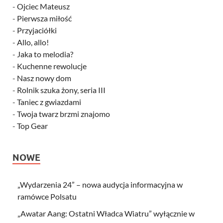
-
Ojciec Mateusz
-
Pierwsza miłość
-
Przyjaciółki
-
Allo, allo!
-
Jaka to melodia?
-
Kuchenne rewolucje
-
Nasz nowy dom
-
Rolnik szuka żony, seria III
-
Taniec z gwiazdami
-
Twoja twarz brzmi znajomo
-
Top Gear
NOWE
„Wydarzenia 24” – nowa audycja informacyjna w
ramówce Polsatu
„Awatar Aang: Ostatni Władca Wiatru” wyłącznie w