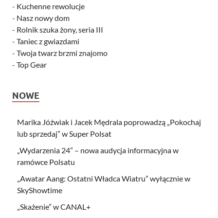
-
Kuchenne rewolucje
-
Nasz nowy dom
-
Rolnik szuka żony, seria III
-
Taniec z gwiazdami
-
Twoja twarz brzmi znajomo
-
Top Gear
NOWE
Marika Jóźwiak i Jacek Mędrala poprowadzą „Pokochaj
lub sprzedaj” w Super Polsat
„Wydarzenia 24” – nowa audycja informacyjna w
ramówce Polsatu
„Awatar Aang: Ostatni Władca Wiatru” wyłącznie w
SkyShowtime
„Skażenie” w CANAL+