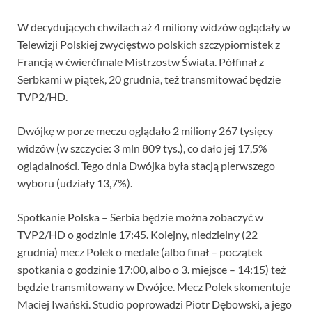
W decydujących chwilach aż 4 miliony widzów oglądały w
Telewizji Polskiej zwycięstwo polskich szczypiornistek z
Francją w ćwierćfinale Mistrzostw Świata. Półfinał z
Serbkami w piątek, 20 grudnia, też transmitować będzie
TVP2/HD.
Dwójkę w porze meczu oglądało 2 miliony 267 tysięcy
widzów (w szczycie: 3 mln 809 tys.), co dało jej 17,5%
oglądalności. Tego dnia Dwójka była stacją pierwszego
wyboru (udziały 13,7%).
Spotkanie Polska – Serbia będzie można zobaczyć w
TVP2/HD o godzinie 17:45. Kolejny, niedzielny (22
grudnia) mecz Polek o medale (albo finał – początek
spotkania o godzinie 17:00, albo o 3. miejsce – 14:15) też
będzie transmitowany w Dwójce. Mecz Polek skomentuje
Maciej Iwański. Studio poprowadzi Piotr Dębowski, a jego