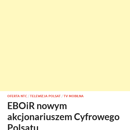
OFERTA NTC
/
TELEWIZJA POLSAT
/
TV MOBILNA
EBOiR nowym
akcjonariuszem Cyfrowego
Polsatu