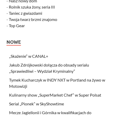
-
Nasz nowy dom
-
Rolnik szuka żony, seria III
-
Taniec z gwiazdami
-
Twoja twarz brzmi znajomo
-
Top Gear
NOWE
„Skażenie” w CANAL+
Jakub Zdrójkowski dołącza do obsady serialu
„Sprawiedliwi – Wydział Kryminalny”
Tymek Kucharczyk w INDY NXT w Portland na żywo w
Motowizji
Kulinarny show „SuperMarket Chef” w Super Polsat
Serial „Pionek” w SkyShowtime
Mecze Jagiellonii i Górnika w kwalifikacjach do