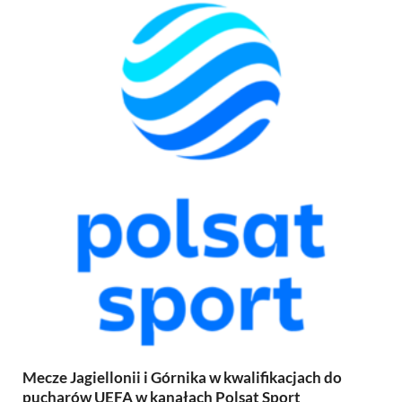
Mecze Jagiellonii i Górnika w kwalifikacjach do
pucharów UEFA w kanałach Polsat Sport