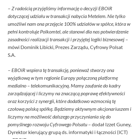
–
Z radością przyjęliśmy informację o decyzji EBOiR
dotyczącej udziału w transakcji nabycia Metelem. Nie tylko
umożliwi nam ona przejęcie 100% udziałów w spółce, która w
pełni kontroluje Polkomtel, ale stanowi dla nas potwierdzenie
zasadności realizacji transakcji i przyjętej logiki biznesowej
–
mówi Dominik Libicki, Prezes Zarządu, Cyfrowy Polsat
S.A.
–
EBOiR wspiera tę transakcję, ponieważ stworzy ona
wyjątkową w tym regionie Europy połączoną platformę
medialno – telekomunikacyjną. Mamy zaufanie do kadry
zarządzającej i liczymy na znaczącą poprawę efektywności
oraz korzyści z synergii, które dodatkowo wzmocnią tę
czołową polską spółkę. Będziemy aktywnym akcjonariuszem i
liczymy na możliwość dalszego przyczyniania się do
pomyślnego rozwoju Cyfrowego Polsatu
– dodał Izzet Guney,
Dyrektor kierujący grupą ds. informatyki i łączności (ICT)