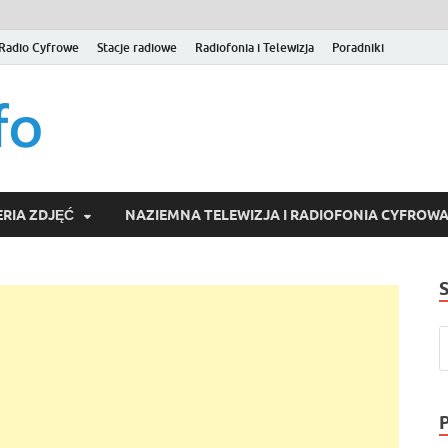
Radio Cyfrowe
Stacje radiowe
Radiofonia i Telewizja
Poradniki
naziemna.info – Telew
Niezależny portal medialny poświęcony Naziemnej Telewizji Cy
serwisom wideo na życzenie (VOD).
Wideo online, VOD
RIA ZDJĘĆ
NAZIEMNA TELEWIZJA I RADIOFONIA CYFROW