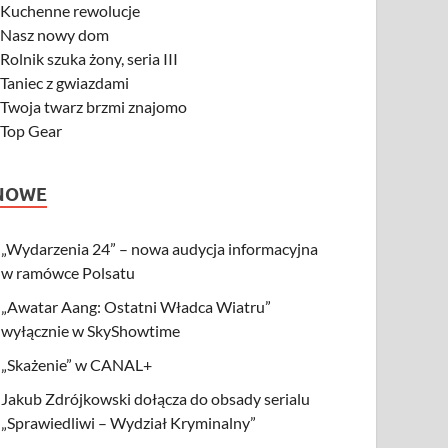
-
Kuchenne rewolucje
-
Nasz nowy dom
-
Rolnik szuka żony, seria III
-
Taniec z gwiazdami
-
Twoja twarz brzmi znajomo
-
Top Gear
NOWE
„Wydarzenia 24” – nowa audycja informacyjna
w ramówce Polsatu
„Awatar Aang: Ostatni Władca Wiatru”
wyłącznie w SkyShowtime
„Skażenie” w CANAL+
Jakub Zdrójkowski dołącza do obsady serialu
„Sprawiedliwi – Wydział Kryminalny”