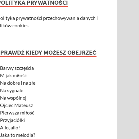
POLITYKA PRYWATNOŚCI
olityka prywatności przechowywania danych i
lików cookies
SPRAWDŹ KIEDY MOŻESZ OBEJRZEĆ
-
Barwy szczęścia
-
M jak miłość
-
Na dobre i na złe
-
Na sygnale
-
Na wspólnej
-
Ojciec Mateusz
-
Pierwsza miłość
-
Przyjaciółki
-
Allo, allo!
-
Jaka to melodia?