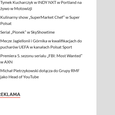
Tymek Kucharczyk w INDY NXT w Portland na
żywo w Motowizji
Kulinarny show „SuperMarket Chef” w Super
Polsat
Serial „Pionek” w SkyShowtime
Mecze Jagiellonii i Górnika w kwalifikacjach do
pucharów UEFA w kanałach Polsat Sport
Premiera 5. sezonu serialu „FBI: Most Wanted”
w AXN
Michał Pietrzykowski dołącza do Grupy RMF
jako Head of YouTube
REKLAMA