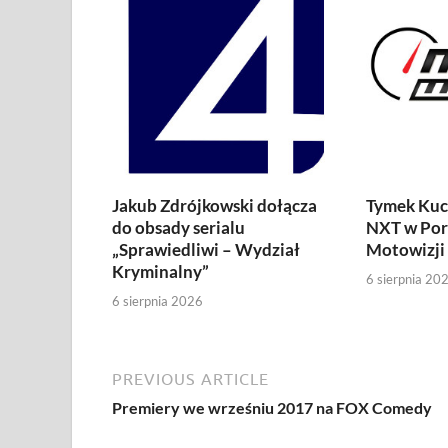
Jakub Zdrójkowski dołącza
Tymek Kuc
do obsady serialu
NXT w Por
„Sprawiedliwi – Wydział
Motowizji
Kryminalny”
6 sierpnia 20
6 sierpnia 2026
PREVIOUS ARTICLE
Premiery we wrześniu 2017 na FOX Comedy