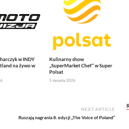
harczyk w INDY
Kulinarny show
tland na żywo w
„SuperMarket Chef” w Super
Polsat
26
5 sierpnia 2026
NEXT ARTICLE
Ruszają nagrania 8. edycji „The Voice of Poland”