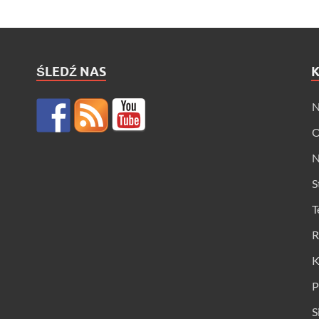
ŚLEDŹ NAS
N
O
N
S
T
R
K
P
S