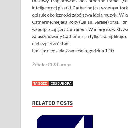
rockowy. Trop prowadzi do Catherine Tramell (Shar
inteligentnej pisarki. Catherine jest wziętą auto
opisuje okoliczności zabójstwa idola muzyki. W k
Catherine, niejaka Roxy (Leilani Sarelle) oraz… d
współpracująca z Curranem. W miarę rozwikływani
zafascynowany Catherine, co tylko skomplikuje d
niebezpieczeństwo.
Emisja: niedziela, 3 września, godzina 1:10
Źródło: CBS Europa
TAGGED
CBS EUROPA
RELATED POSTS