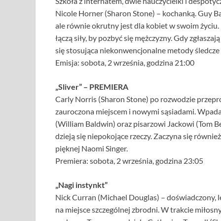
Szkoła z internatem, dwie nauczycielki i despotycz
Nicole Horner (Sharon Stone) – kochanką. Guy Bar
ale równie okrutny jest dla kobiet w swoim życiu.
łączą siły, by pozbyć się mężczyzny. Gdy zgłaszają
się stosująca niekonwencjonalne metody śledcze 
Emisja: sobota, 2 września, godzina 21:00
„Sliver” – PREMIERA
Carly Norris (Sharon Stone) po rozwodzie przepr
zauroczona miejscem i nowymi sąsiadami. Wpada
(William Baldwin) oraz pisarzowi Jackowi (Tom B
dzieją się niepokojące rzeczy. Zaczyna się równie
pięknej Naomi Singer.
Premiera: sobota, 2 września, godzina 23:05
„Nagi instynkt”
Nick Curran (Michael Douglas) – doświadczony, l
na miejsce szczególnej zbrodni. W trakcie miłos