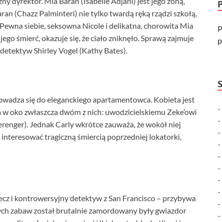
ny dyrektor. Mia Baran (Isabelle Adjani) jest jego żoną,
an (Chazz Palminteri) nie tylko twardą ręką rządzi szkołą,
 Pewna siebie, seksowna Nicole i delikatna, chorowita Mia
P
 jego śmierć, okazuje się, że ciało zniknęło. Sprawą zajmuje
p
detektyw Shirley Vogel (Kathy Bates).
owadza się do eleganckiego apartamentowca. Kobieta jest
 w oko zwłaszcza dwóm z nich: uwodzicielskiemu Zeke’owi
erenger). Jednak Carly wkrótce zauważa, że wokół niej
ż interesować tragiczną śmiercią poprzedniej lokatorki,
ecz i kontrowersyjny detektyw z San Francisco – przybywa
nych zabaw został brutalnie zamordowany były gwiazdor