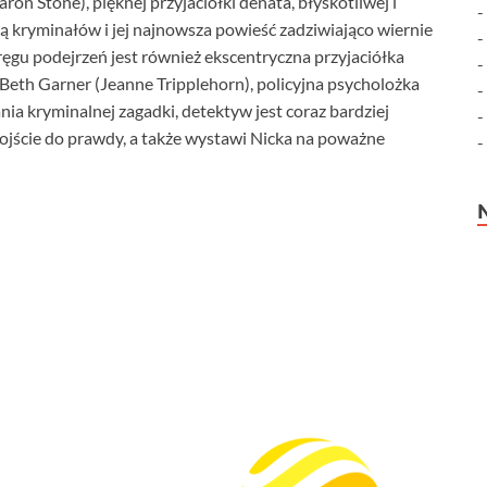
on Stone), pięknej przyjaciółki denata, błyskotliwej i
rką kryminałów i jej najnowsza powieść zadziwiająco wiernie
ręgu podejrzeń jest również ekscentryczna przyjaciółka
r Beth Garner (Jeanne Tripplehorn), policyjna psycholożka
a kryminalnej zagadki, detektyw jest coraz bardziej
ojście do prawdy, a także wystawi Nicka na poważne