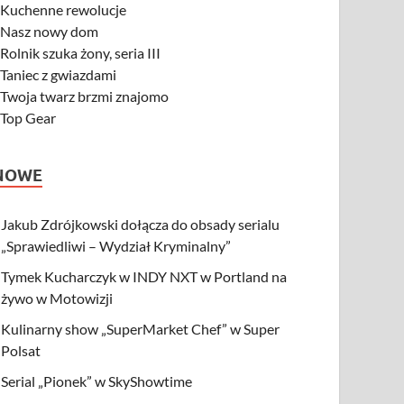
-
Kuchenne rewolucje
-
Nasz nowy dom
-
Rolnik szuka żony, seria III
-
Taniec z gwiazdami
-
Twoja twarz brzmi znajomo
-
Top Gear
NOWE
Jakub Zdrójkowski dołącza do obsady serialu
„Sprawiedliwi – Wydział Kryminalny”
Tymek Kucharczyk w INDY NXT w Portland na
żywo w Motowizji
Kulinarny show „SuperMarket Chef” w Super
Polsat
Serial „Pionek” w SkyShowtime