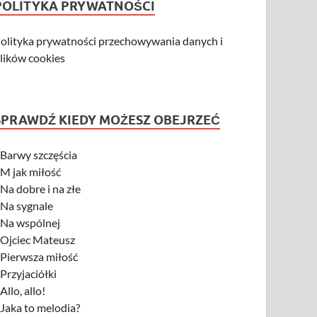
POLITYKA PRYWATNOŚCI
olityka prywatności przechowywania danych i
lików cookies
SPRAWDŹ KIEDY MOŻESZ OBEJRZEĆ
-
Barwy szczęścia
-
M jak miłość
-
Na dobre i na złe
-
Na sygnale
-
Na wspólnej
-
Ojciec Mateusz
-
Pierwsza miłość
-
Przyjaciółki
-
Allo, allo!
-
Jaka to melodia?