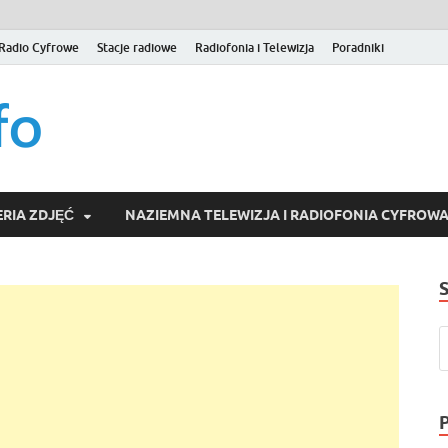
Radio Cyfrowe
Stacje radiowe
Radiofonia i Telewizja
Poradniki
naziemna.info – Telew
Niezależny portal medialny poświęcony Naziemnej Telewizji Cy
serwisom wideo na życzenie (VOD).
Wideo online, VOD
RIA ZDJĘĆ
NAZIEMNA TELEWIZJA I RADIOFONIA CYFROW