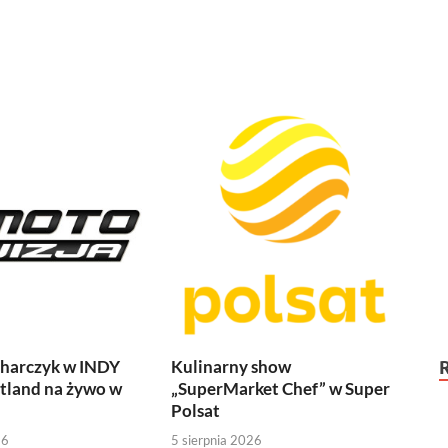
harczyk w INDY
Kulinarny show
tland na żywo w
„SuperMarket Chef” w Super
Polsat
26
5 sierpnia 2026