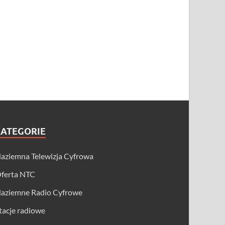
KATEGORIE
aziemna Telewizja Cyfrowa
ferta NTC
aziemne Radio Cyfrowe
tacje radiowe