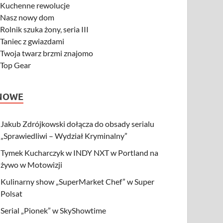
-
Kuchenne rewolucje
-
Nasz nowy dom
-
Rolnik szuka żony, seria III
-
Taniec z gwiazdami
-
Twoja twarz brzmi znajomo
-
Top Gear
NOWE
Jakub Zdrójkowski dołącza do obsady serialu
„Sprawiedliwi – Wydział Kryminalny”
Tymek Kucharczyk w INDY NXT w Portland na
żywo w Motowizji
Kulinarny show „SuperMarket Chef” w Super
Polsat
Serial „Pionek” w SkyShowtime