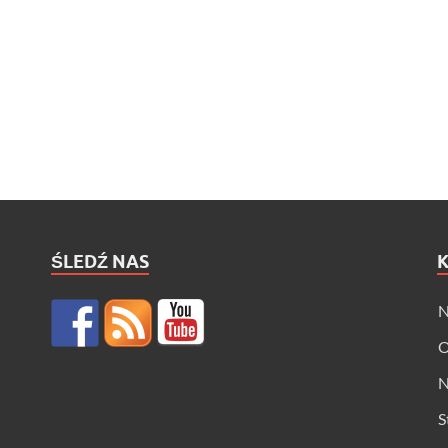
ŚLEDŹ NAS
N
O
N
S