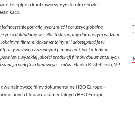
rót to Epipo o kontrowersyjnym letnim obozie
estnikach.
e jednocześnie potrafią wybrzmieć i poruszyć globalną
dym rynku dokładamy wszelkich starań, aby dać naszym widzom
 lokalnym filmami dokumentalnymi i udostępniać je w
półpracy zarówno z uznanymi filmowcami, jak i młodymi,
pewnienie wysokiej jakości produkcji filmów dokumentalnych,
 i samego podejścia filmowego
– mówi Hanka Kastelicová, VP
są dwa najnowsze filmy dokumentalne HBO Europe –
 wspomnianych filmów dokumentalnych HBO Europe