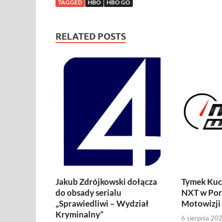
TAGGED
HBO
HBO GO
RELATED POSTS
Jakub Zdrójkowski dołącza
Tymek Kuc
do obsady serialu
NXT w Por
„Sprawiedliwi – Wydział
Motowizji
Kryminalny”
6 sierpnia 20