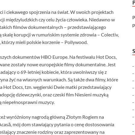
ci i ciekawego spojrzenia na świat. W swoich projektach
P
acji międzyludzkich czy celu życia człowieka. Niedawno w
p
takich filmów dokumentalnych – przedstawiającego
ą skalę korupcji w rumuńskim systemie zdrowia – Colectiv,
, którzy mieli polskie korzenie – Pollywood.
nowszych dokumentów HBO Europe. Na festiwalu Hot Docs,
wane zostały nowe europejskie filmy dokumentalne. Jest
dający o 69-letniej kobiecie, która uwolniwszy się z
yna żyć na własnych warunkach. Są także dwa filmy, które
 Hot Docs, tzn. węgierski Dwie matki przedstawiający
o adopcję dziewczynki, oraz czeski film Niesieni muzyką
ą niepełnosprawni muzycy.
też wyróżniony nagrodą główną Złotym Rogiem na
casă, mój dom stawiający pytania o cenę dostosowania
eślający znaczenie rodziny oraz zaprezentowany na