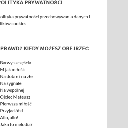
POLITYKA PRYWATNOŚCI
olityka prywatności przechowywania danych i
lików cookies
SPRAWDŹ KIEDY MOŻESZ OBEJRZEĆ
-
Barwy szczęścia
-
M jak miłość
-
Na dobre i na złe
-
Na sygnale
-
Na wspólnej
-
Ojciec Mateusz
-
Pierwsza miłość
-
Przyjaciółki
-
Allo, allo!
-
Jaka to melodia?