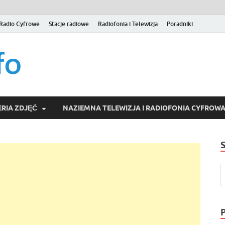
Radio Cyfrowe
Stacje radiowe
Radiofonia i Telewizja
Poradniki
naziemna.info – Telew
Niezależny portal medialny poświęcony Naziemnej Telewizji Cy
serwisom wideo na życzenie (VOD).
Wideo online, VOD
RIA ZDJĘĆ
NAZIEMNA TELEWIZJA I RADIOFONIA CYFROW