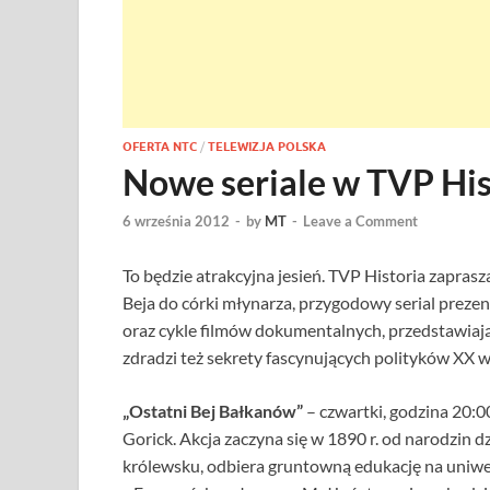
OFERTA NTC
/
TELEWIZJA POLSKA
Nowe seriale w TVP His
6 września 2012
-
by
MT
-
Leave a Comment
To będzie atrakcyjna jesień. TVP Historia zaprasz
Beja do córki młynarza, przygodowy serial preze
oraz cykle filmów dokumentalnych, przedstawiaj
zdradzi też sekrety fascynujących polityków XX w
„Ostatni Bej Bałkanów”
– czwartki, godzina 20:
Gorick. Akcja zaczyna się w 1890 r. od narodzin 
królewsku, odbiera gruntowną edukację na uniwe