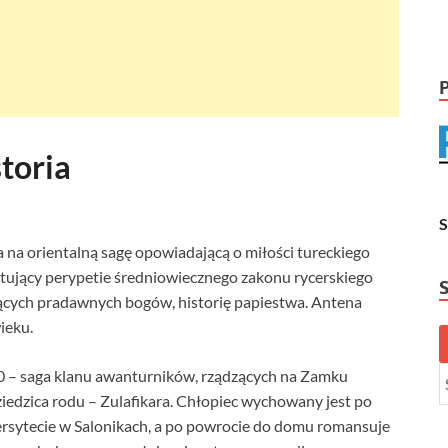
toria
a na orientalną sagę opowiadającą o miłości tureckiego
ntujący perypetie średniowiecznego zakonu rycerskiego
ących pradawnych bogów, historię papiestwa. Antena
ieku.
00 – saga klanu awanturników, rządzących na Zamku
dziedzica rodu – Zulafikara. Chłopiec wychowany jest po
rsytecie w Salonikach, a po powrocie do domu romansuje