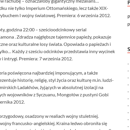
 w rachubę – oznaczałoby gigantyczny mezalians…
padku nie tylko Imperium Ottomańskiego, lecz także XIX-
ybuchem I wojny światowej. Premiera: 6 września 2012.
P
p
ty, godzina 22:00 – sześcioodcinkowy serial
Eamona . Zdradza najgłębsze tajemnice papieży, pokazuje
yczne oraz kulturalne losy świata. Opowiada o papieżach i
e tylko… Każdy z sześciu odcinków przedstawia inny wycinek
i intrygi. Premiera: 7 września 2012.
seria poświęcona najbardziej imponującym, a także
ntuje historię, religię, styl życia oraz kulturę m.in. ludzi-
irskich Ladakhów, żyjących w absolutnej izolacji na
znych wojowników z Syczuanu, Mongołów z pustyni Gobi
iernika 2012.
 przygodowy, osadzony w realiach wojny stuletniej.
ojny francusko-angielskiej. Kraina ledwo obroniła się