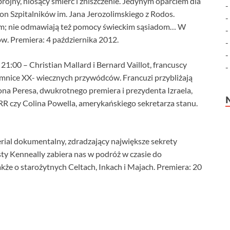
zbrojny, niosący śmierć i zniszczenie. Jedynym oparciem dla
on Szpitalników im. Jana Jerozolimskiego z Rodos.
wem; nie odmawiają też pomocy świeckim sąsiadom… W
ów. Premiera: 4 października 2012.
 21:00 – Christian Mallard i Bernard Vaillot, francuscy
jemnice XX- wiecznych przywódców. Francuzi przybliżają
ona Peresa, dwukrotnego premiera i prezydenta Izraela,
R czy Colina Powella, amerykańskiego sekretarza stanu.
erial dokumentalny, zdradzający największe sekrety
isty Kenneally zabiera nas w podróż w czasie do
kże o starożytnych Celtach, Inkach i Majach. Premiera: 20