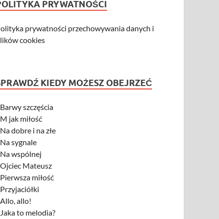
POLITYKA PRYWATNOŚCI
olityka prywatności przechowywania danych i
lików cookies
SPRAWDŹ KIEDY MOŻESZ OBEJRZEĆ
-
Barwy szczęścia
-
M jak miłość
-
Na dobre i na złe
-
Na sygnale
-
Na wspólnej
-
Ojciec Mateusz
-
Pierwsza miłość
-
Przyjaciółki
-
Allo, allo!
-
Jaka to melodia?