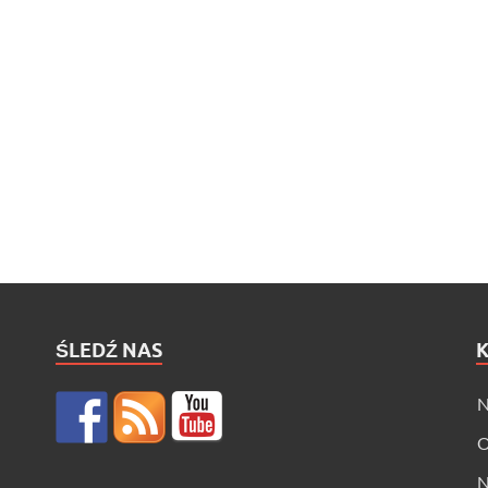
ŚLEDŹ NAS
N
O
N