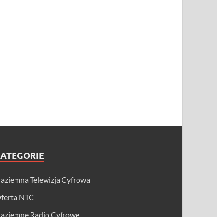
KATEGORIE
aziemna Telewizja Cyfrowa
ferta NTC
aziemne Radio Cyfrowe