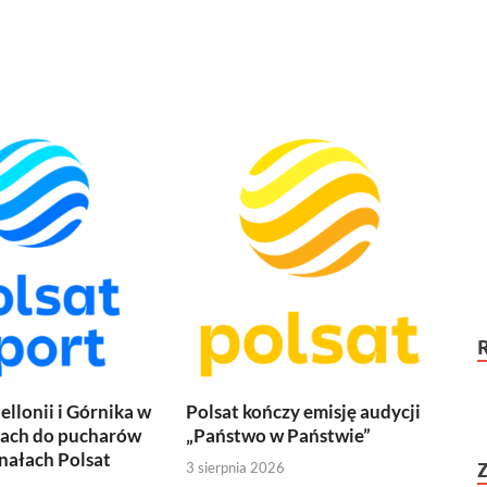
ellonii i Górnika w
Polsat kończy emisję audycji
jach do pucharów
„Państwo w Państwie”
nałach Polsat
3 sierpnia 2026