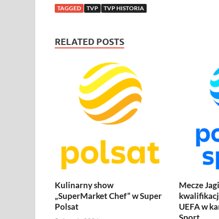
TAGGED
TVP
TVP HISTORIA
RELATED POSTS
Kulinarny show
Mecze Jagi
„SuperMarket Chef” w Super
kwalifikac
Polsat
UEFA w ka
Sport