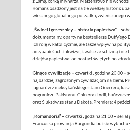
z Esmą, córką młynarza. Małżeństwo nie wchodzi
Romans osadzony jest na tle wielkiej historii: u
wiecznego globalnego porządku, zwieńczonego w
„Święci i grzesznicy – historia papiestwa”
– sobo
dokumentalny, oparty na bestsellerze Duffy’ego 
ich rolę w katolicyzmie, ale także wpływ na polit
antypapieżach, inkwizycji, walce ze schizmą i ni
dziejów papiestwa: od postaci świętych po zdrady 
Ginące cywilizacje
– czwartki , godzina 20:00 – 
najbardziej zagrożonym cywilizacjom na ziemi. Preze
jaguarów z meksykańskiego stanu Guerrero, kaszm
pograniczu Pakistanu, Chin oraz Indii, buńczuc
oraz Siuksów ze stanu Dakota. Premiera: 4 paźdz
„Komandoria”
– czwartki , godzina 21:00 – serial
Francuska prowincja Burgundia boi się wybuchu w