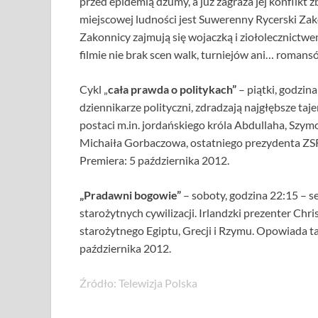
przed epidemią dżumy, a już zagraża jej konflikt 
miejscowej ludności jest Suwerenny Rycerski Zak
Zakonnicy zajmują się wojaczką i ziołolecznict
filmie nie brak scen walk, turniejów ani… romans
Cykl „
cała prawda o politykach”
– piątki, godzina
dziennikarze polityczni, zdradzają najgłębsze ta
postaci m.in. jordańskiego króla Abdullaha, Szym
Michaiła Gorbaczowa, ostatniego prezydenta ZSR
Premiera: 5 października 2012.
„Pradawni bogowie”
– soboty, godzina 22:15 – s
starożytnych cywilizacji. Irlandzki prezenter Chr
starożytnego Egiptu, Grecji i Rzymu. Opowiada ta
października 2012.
Źródło: Telewizja Polska