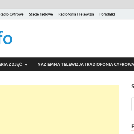
Radio Cyfrowe
Stacje radiowe
Radiofonia i Telewizja
Poradniki
naziemna.info – Telew
Niezależny portal medialny poświęcony Naziemnej Telewizji Cy
serwisom wideo na życzenie (VOD).
Wideo online, VOD
RIA ZDJĘĆ
NAZIEMNA TELEWIZJA I RADIOFONIA CYFROW