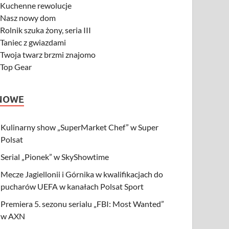
-
Kuchenne rewolucje
-
Nasz nowy dom
-
Rolnik szuka żony, seria III
-
Taniec z gwiazdami
-
Twoja twarz brzmi znajomo
-
Top Gear
NOWE
Kulinarny show „SuperMarket Chef” w Super
Polsat
Serial „Pionek” w SkyShowtime
Mecze Jagiellonii i Górnika w kwalifikacjach do
pucharów UEFA w kanałach Polsat Sport
Premiera 5. sezonu serialu „FBI: Most Wanted”
w AXN