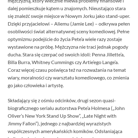
mężczyzną, który wiecznie miewa problemy finansowe i
dalej pomieszkuje kątem u znajomych. Nieustająco stara
się znaleźć swoje miejsce w Nowym Jorku jako stand-uper.
Dzięki przyjacielowi – Aliemu (Jamie Lee) – odkrywa pełen
osobliwości świat alternatywnej sceny komediowej. Pełne
optymizmu podejście do życia Pete’a wiele razy zostaje
wystawione na próbę. Mężczyzna nie traci jednak pogody
ducha. Stara się czerpać od swoich idoli: Penna Jillette’a,
Billa Burra, Whitney Cummings czy Artie’ego Lange’a.
Coraz więcej czasu poświęca też na rozważania na temat
wiary, moralności czy warsztatu komediowego, co zmienia
go jako człowieka i artystę.
Składający się z ośmiu odcinków, drugi sezon quasi-
biograficznego serialu autorstwa Pete’a Holmesa („John
Oliver’s New York Stand Up Show”, „Late Night with
Jimmy Fallon”), jednego z najbardziej wyrazistych
współczesnych amerykańskich komików. Odsłaniająca