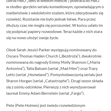
(serial HBO „Seks w wielkim mieście”) powraca do HBO
w słodko-gorzkim serialu komediowym, opowiadającym o
małżeństwie z wieloletnim stażem, które zdecydowało się
rozwieść. Rozstanie nie było jednak łatwe. Para przez
dłuższy czas nie mogła się porozumieć. W końcu udało im
się podpisać papiery rozwodowe. Teraz każde z nich stara
się na nowo ułożyć swoje życie.
Obok Sarah Jessici Parker występują nominowany do
Oscara Thomas Haden Church („Bezdroża”), dwukrotnie
nominowana do nagrody Emmy Molly Shannon („Maria
Antonina”), Talia Balsam (serial „Mad Men”) oraz Tracy
Letts (serial „Homeland”). Pomysłodawczynią serialu jest
Sharon Horgan (serial „Catastrophe”). Drugi sezon składa
się z ośmiu odcinków. Pierwszy z nich wyreżyserował
laureat Emmy Adam Bernstein (serial „Fargo”).
Pete (Pete Holmes) jest świeżo rozwiedzionym