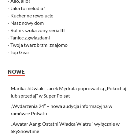
-
Allo, allo!
-
Jaka to melodia?
-
Kuchenne rewolucje
-
Nasz nowy dom
-
Rolnik szuka żony, seria III
-
Taniec z gwiazdami
-
Twoja twarz brzmi znajomo
-
Top Gear
NOWE
Marika Jóźwiak i Jacek Mędrala poprowadzą „Pokochaj
lub sprzedaj” w Super Polsat
„Wydarzenia 24” – nowa audycja informacyjna w
ramówce Polsatu
„Awatar Aang: Ostatni Władca Wiatru” wyłącznie w
SkyShowtime