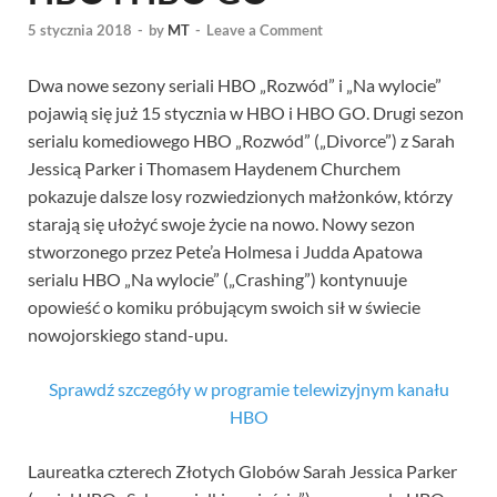
5 stycznia 2018
-
by
MT
-
Leave a Comment
Dwa nowe sezony seriali HBO „Rozwód” i „Na wylocie”
pojawią się już 15 stycznia w HBO i HBO GO. Drugi sezon
serialu komediowego HBO „Rozwód” („Divorce”) z Sarah
Jessicą Parker i Thomasem Haydenem Churchem
pokazuje dalsze losy rozwiedzionych małżonków, którzy
starają się ułożyć swoje życie na nowo. Nowy sezon
stworzonego przez Pete’a Holmesa i Judda Apatowa
serialu HBO „Na wylocie” („Crashing”) kontynuuje
opowieść o komiku próbującym swoich sił w świecie
nowojorskiego stand-upu.
Sprawdź szczegóły w programie telewizyjnym kanału
HBO
Laureatka czterech Złotych Globów Sarah Jessica Parker