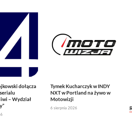
jkowski dołącza
Tymek Kucharczyk w INDY
serialu
NXT w Portland na żywo w
iwi – Wydział
Motowizji
y”
6 sierpnia 2026
26