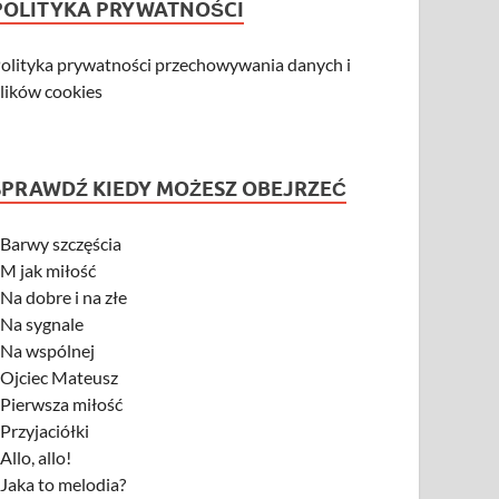
POLITYKA PRYWATNOŚCI
olityka prywatności przechowywania danych i
lików cookies
SPRAWDŹ KIEDY MOŻESZ OBEJRZEĆ
-
Barwy szczęścia
-
M jak miłość
-
Na dobre i na złe
-
Na sygnale
-
Na wspólnej
-
Ojciec Mateusz
-
Pierwsza miłość
-
Przyjaciółki
-
Allo, allo!
-
Jaka to melodia?