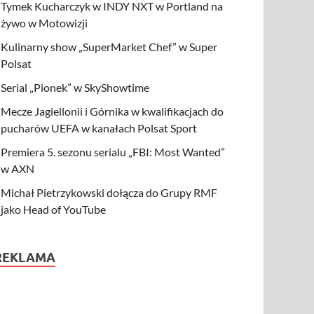
Tymek Kucharczyk w INDY NXT w Portland na
żywo w Motowizji
Kulinarny show „SuperMarket Chef” w Super
Polsat
Serial „Pionek” w SkyShowtime
Mecze Jagiellonii i Górnika w kwalifikacjach do
pucharów UEFA w kanałach Polsat Sport
Premiera 5. sezonu serialu „FBI: Most Wanted”
w AXN
Michał Pietrzykowski dołącza do Grupy RMF
jako Head of YouTube
REKLAMA