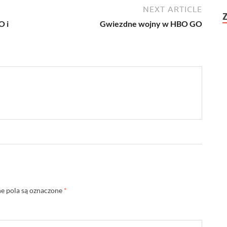
NEXT ARTICLE
O i
Gwiezdne wojny w HBO GO
 pola są oznaczone
*