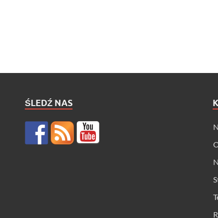
ŚLEDŹ NAS
N
O
N
S
T
R