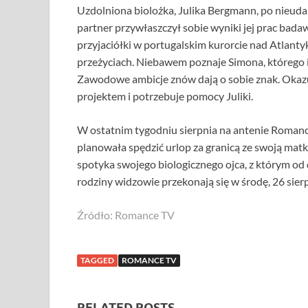
Uzdolniona biolożka, Julika Bergmann, po nieudan
partner przywłaszczył sobie wyniki jej prac bada
przyjaciółki w portugalskim kurorcie nad Atlanty
przeżyciach. Niebawem poznaje Simona, którego i
Zawodowe ambicje znów dają o sobie znak. Okazu
projektem i potrzebuje pomocy Juliki.
W ostatnim tygodniu sierpnia na antenie Roman
planowała spędzić urlop za granicą ze swoją mat
spotyka swojego biologicznego ojca, z którym od 
rodziny widzowie przekonają się w środę, 26 sierp
Źródło: Romance TV
TAGGED
ROMANCE TV
RELATED POSTS