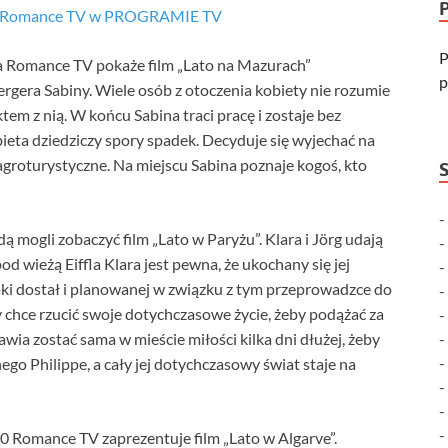
łu Romance TV w PROGRAMIE TV
P
ja Romance TV pokaże film „Lato na Mazurach”
p
ergera Sabiny. Wiele osób z otoczenia kobiety nie rozumie
tem z nią. W końcu Sabina traci pracę i zostaje bez
bieta dziedziczy spory spadek. Decyduje się wyjechać na
agroturystyczne. Na miejscu Sabina poznaje kogoś, kto
ą mogli zobaczyć film „Lato w Paryżu”. Klara i Jörg udają
d wieżą Eiffla Klara jest pewna, że ukochany się jej
aki dostał i planowanej w związku z tym przeprowadzce do
zy chce rzucić swoje dotychczasowe życie, żeby podążać za
ia zostać sama w mieście miłości kilka dni dłużej, żeby
go Philippe, a cały jej dotychczasowy świat staje na
:00 Romance TV zaprezentuje film „Lato w Algarve”.