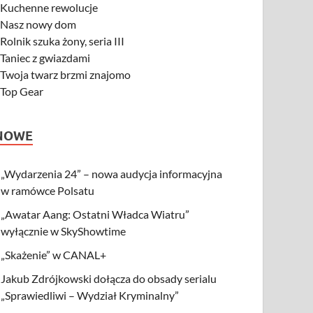
-
Kuchenne rewolucje
-
Nasz nowy dom
-
Rolnik szuka żony, seria III
-
Taniec z gwiazdami
-
Twoja twarz brzmi znajomo
-
Top Gear
NOWE
„Wydarzenia 24” – nowa audycja informacyjna
w ramówce Polsatu
„Awatar Aang: Ostatni Władca Wiatru”
wyłącznie w SkyShowtime
„Skażenie” w CANAL+
Jakub Zdrójkowski dołącza do obsady serialu
„Sprawiedliwi – Wydział Kryminalny”