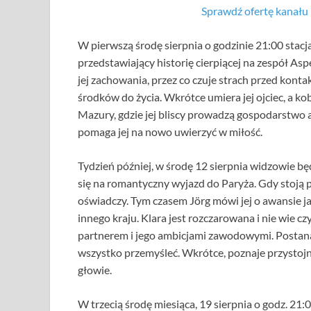
Sprawdź ofertę kana
W pierwszą środę sierpnia o godzinie 21:00 stac
przedstawiający historię cierpiącej na zespół Asp
jej zachowania, przez co czuje strach przed kontak
środków do życia. Wkrótce umiera jej ojciec, a ko
Mazury, gdzie jej bliscy prowadzą gospodarstwo 
pomaga jej na nowo uwierzyć w miłość.
Tydzień później, w środę 12 sierpnia widzowie będ
się na romantyczny wyjazd do Paryża. Gdy stoją po
oświadczy. Tym czasem Jörg mówi jej o awansie j
innego kraju. Klara jest rozczarowana i nie wie c
partnerem i jego ambicjami zawodowymi. Postanaw
wszystko przemyśleć. Wkrótce, poznaje przystojne
głowie.
W trzecią środę miesiąca, 19 sierpnia o godz. 21