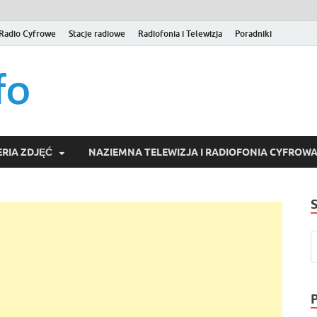
Radio Cyfrowe
Stacje radiowe
Radiofonia i Telewizja
Poradniki
naziemna.info – Telew
Niezależny portal medialny poświęcony Naziemnej Telewizji Cy
serwisom wideo na życzenie (VOD).
Wideo online, VOD
RIA ZDJĘĆ
NAZIEMNA TELEWIZJA I RADIOFONIA CYFROW