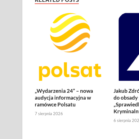
„Wydarzenia 24” – nowa
Jakub Zdró
audycja informacyjna w
do obsady 
ramówce Polsatu
„Sprawiedl
Kryminaln
7 sierpnia 2026
6 sierpnia 20