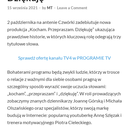
15 września 2021
-
by
MT
-
Leave a Comment
2 października na antenie Czwórki zadebiutuje nowa
produkcja „Kocham. Przepraszam. Dziękuję” ukazująca
prawdziwe historie, w których kluczową rolę odegrają trzy
tytułowe słowa.
Sprawdź ofertę kanału TV4 w PROGRAMIE TV
Bohaterami programu będą zwykli ludzie, którzy w trosce
o relacje z ważnymi dla siebie osobami pragną w
szczególny sposób wyrazić swoje uczucia słowami:
„kocham”, „przepraszam” i „dziękuję”. W roli prowadzących
zobaczymy znanych dziennikarzy Joannę Górską i Michała
Olszańskiego oraz specjalistów, którzy swoją markę
budują w Internecie: popularną youtuberkę Annę Szlęzak i
trenera motywacyjnego Piotra Cieleckiego.