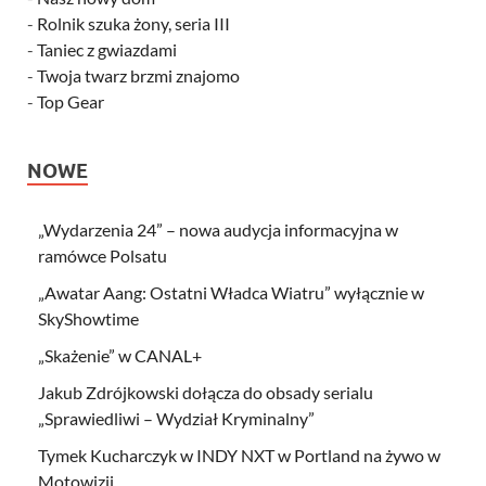
-
Rolnik szuka żony, seria III
-
Taniec z gwiazdami
-
Twoja twarz brzmi znajomo
-
Top Gear
NOWE
„Wydarzenia 24” – nowa audycja informacyjna w
ramówce Polsatu
„Awatar Aang: Ostatni Władca Wiatru” wyłącznie w
SkyShowtime
„Skażenie” w CANAL+
Jakub Zdrójkowski dołącza do obsady serialu
„Sprawiedliwi – Wydział Kryminalny”
Tymek Kucharczyk w INDY NXT w Portland na żywo w
Motowizji