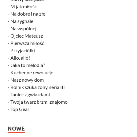
-
M jak miłość
-
Na dobre i na złe
-
Na sygnale
-
Na wspólnej
-
Ojciec Mateusz
-
Pierwsza miłość
-
Przyjaciółki
-
Allo, allo!
-
Jaka to melodia?
-
Kuchenne rewolucje
-
Nasz nowy dom
-
Rolnik szuka żony, seria III
-
Taniec z gwiazdami
-
Twoja twarz brzmi znajomo
-
Top Gear
NOWE