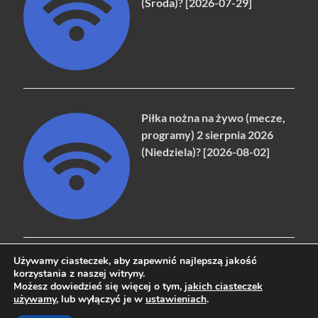
(Środa)? [2026-07-29]
Piłka nożna na żywo (mecze,
programy) 2 sierpnia 2026
(Niedziela)? [2026-08-02]
Używamy ciasteczek, aby zapewnić najlepszą jakość
korzystania z naszej witryny.
Możesz dowiedzieć się więcej o tym,
jakich ciasteczek
Copyright © 2026
naziemna.info - Telewizja cyfrowa, Radio,
używamy
, lub wyłączyć je w
ustawieniach
.
Wideo online, VOD
.