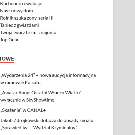
-
Kuchenne rewolucje
-
Nasz nowy dom
-
Rolnik szuka żony, seria III
-
Taniec z gwiazdami
-
Twoja twarz brzmi znajomo
-
Top Gear
NOWE
„Wydarzenia 24” – nowa audycja informacyjna
w ramówce Polsatu
„Awatar Aang: Ostatni Władca Wiatru”
wyłącznie w SkyShowtime
„Skażenie” w CANAL+
Jakub Zdrójkowski dołącza do obsady serialu
„Sprawiedliwi – Wydział Kryminalny”