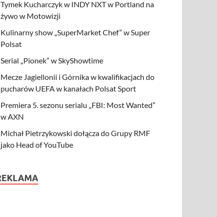
Tymek Kucharczyk w INDY NXT w Portland na
żywo w Motowizji
Kulinarny show „SuperMarket Chef” w Super
Polsat
Serial „Pionek” w SkyShowtime
Mecze Jagiellonii i Górnika w kwalifikacjach do
pucharów UEFA w kanałach Polsat Sport
Premiera 5. sezonu serialu „FBI: Most Wanted”
w AXN
Michał Pietrzykowski dołącza do Grupy RMF
jako Head of YouTube
REKLAMA