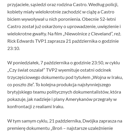
przyjaciele, sąsiedzi oraz rodzina Castro. Według policji,
kobiety miały wielokrotnie zachodzić w ciążę a Castro
biciem wywoływał u nich poronienia. Obecnie 52-letni
Castro został już oskarżony o uprowadzenie, uwięzienie i
wielokrotne gwałty. Na film „Niewolnice z Cleveland”, reż.
Rick Edwards TVP1 zaprasza 21 października o godzinie
23:10.
W poniedziałek, 7 października o godzinie 23:50, w cyklu
„Czy świat oszalał” TVP2 wyemituje ostatni odcinek
trzyczęściowego dokumentu pod tytułem „Wojna w Iraku,
co poszło źle”. To kolejna produkcja najsłynniejszego
brytyjskiego teamu politycznych dokumentalistów, która
pokazuje, jak nadzieje i plany Amerykanów przegrały w
konfrontacji z realiami Iraku.
W tym samym cyklu, 21 października, Dwójka zaprasza na
premierę dokumentu „Broń – najstarsze uzależnienie