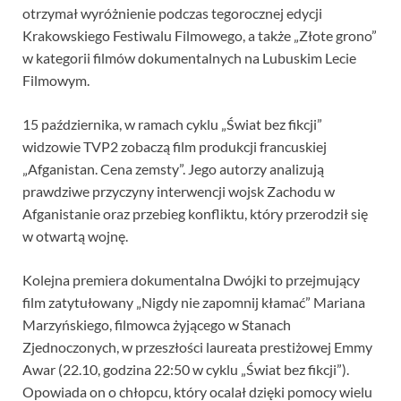
otrzymał wyróżnienie podczas tegorocznej edycji
Krakowskiego Festiwalu Filmowego, a także „Złote grono”
w kategorii filmów dokumentalnych na Lubuskim Lecie
Filmowym.
15 października, w ramach cyklu „Świat bez fikcji”
widzowie TVP2 zobaczą film produkcji francuskiej
„Afganistan. Cena zemsty”. Jego autorzy analizują
prawdziwe przyczyny interwencji wojsk Zachodu w
Afganistanie oraz przebieg konfliktu, który przerodził się
w otwartą wojnę.
Kolejna premiera dokumentalna Dwójki to przejmujący
film zatytułowany „Nigdy nie zapomnij kłamać” Mariana
Marzyńskiego, filmowca żyjącego w Stanach
Zjednoczonych, w przeszłości laureata prestiżowej Emmy
Awar (22.10, godzina 22:50 w cyklu „Świat bez fikcji”).
Opowiada on o chłopcu, który ocalał dzięki pomocy wielu