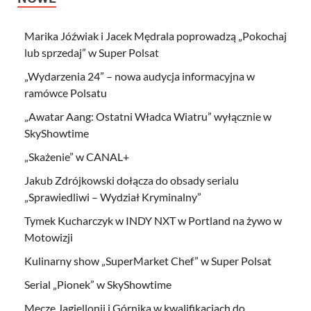
Marika Jóźwiak i Jacek Mędrala poprowadzą „Pokochaj
lub sprzedaj” w Super Polsat
„Wydarzenia 24” – nowa audycja informacyjna w
ramówce Polsatu
„Awatar Aang: Ostatni Władca Wiatru” wyłącznie w
SkyShowtime
„Skażenie” w CANAL+
Jakub Zdrójkowski dołącza do obsady serialu
„Sprawiedliwi – Wydział Kryminalny”
Tymek Kucharczyk w INDY NXT w Portland na żywo w
Motowizji
Kulinarny show „SuperMarket Chef” w Super Polsat
Serial „Pionek” w SkyShowtime
Mecze Jagiellonii i Górnika w kwalifikacjach do