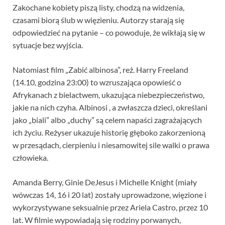
Zakochane kobiety piszą listy, chodzą na widzenia,
czasami biorą ślub w więzieniu. Autorzy starają się
odpowiedzieć na pytanie – co powoduje, że wikłają się w
sytuacje bez wyjścia.
Natomiast film „Zabić albinosa”, reż. Harry Freeland
(14.10, godzina 23:00) to wzruszająca opowieść o
Afrykanach z bielactwem, ukazująca niebezpieczeństwo,
jakie na nich czyha. Albinosi , a zwłaszcza dzieci, określani
jako „biali” albo „duchy” są celem napaści zagrażających
ich życiu. Reżyser ukazuje historię głęboko zakorzenioną
w przesądach, cierpieniu i niesamowitej sile walki o prawa
człowieka.
Amanda Berry, Ginie DeJesus i Michelle Knight (miały
wówczas 14, 16 i 20 lat) zostały uprowadzone, więzione i
wykorzystywane seksualnie przez Ariela Castro, przez 10
lat. W filmie wypowiadają się rodziny porwanych,