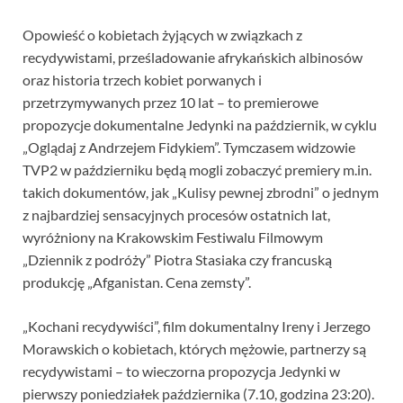
Opowieść o kobietach żyjących w związkach z
recydywistami, prześladowanie afrykańskich albinosów
oraz historia trzech kobiet porwanych i
przetrzymywanych przez 10 lat – to premierowe
propozycje dokumentalne Jedynki na październik, w cyklu
„Oglądaj z Andrzejem Fidykiem”. Tymczasem widzowie
TVP2 w październiku będą mogli zobaczyć premiery m.in.
takich dokumentów, jak „Kulisy pewnej zbrodni” o jednym
z najbardziej sensacyjnych procesów ostatnich lat,
wyróżniony na Krakowskim Festiwalu Filmowym
„Dziennik z podróży” Piotra Stasiaka czy francuską
produkcję „Afganistan. Cena zemsty”.
„Kochani recydywiści”, film dokumentalny Ireny i Jerzego
Morawskich o kobietach, których mężowie, partnerzy są
recydywistami – to wieczorna propozycja Jedynki w
pierwszy poniedziałek października (7.10, godzina 23:20).