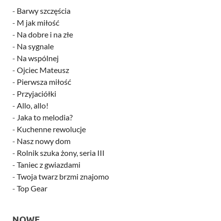
-
Barwy szczęścia
-
M jak miłość
-
Na dobre i na złe
-
Na sygnale
-
Na wspólnej
-
Ojciec Mateusz
-
Pierwsza miłość
-
Przyjaciółki
-
Allo, allo!
-
Jaka to melodia?
-
Kuchenne rewolucje
-
Nasz nowy dom
-
Rolnik szuka żony, seria III
-
Taniec z gwiazdami
-
Twoja twarz brzmi znajomo
-
Top Gear
NOWE