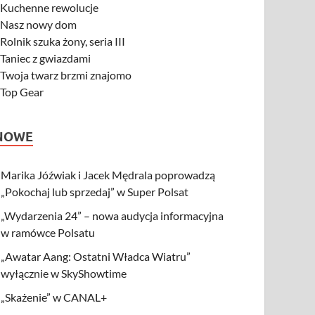
-
Kuchenne rewolucje
-
Nasz nowy dom
-
Rolnik szuka żony, seria III
-
Taniec z gwiazdami
-
Twoja twarz brzmi znajomo
-
Top Gear
NOWE
Marika Jóźwiak i Jacek Mędrala poprowadzą
„Pokochaj lub sprzedaj” w Super Polsat
„Wydarzenia 24” – nowa audycja informacyjna
w ramówce Polsatu
„Awatar Aang: Ostatni Władca Wiatru”
wyłącznie w SkyShowtime
„Skażenie” w CANAL+