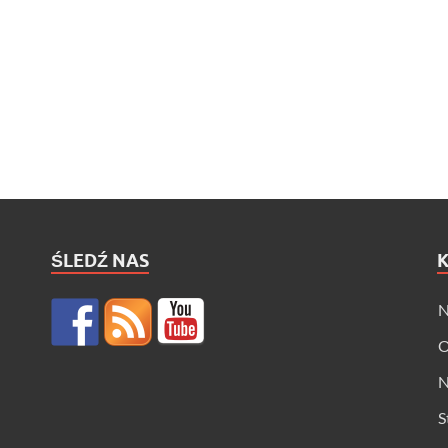
ŚLEDŹ NAS
N
O
N
S