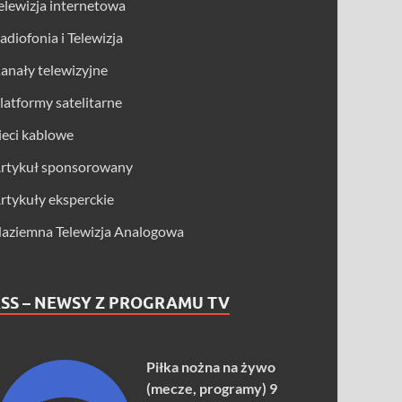
elewizja internetowa
adiofonia i Telewizja
anały telewizyjne
latformy satelitarne
ieci kablowe
rtykuł sponsorowany
rtykuły eksperckie
aziemna Telewizja Analogowa
SS – NEWSY Z PROGRAMU TV
Piłka nożna na żywo
(mecze, programy) 9