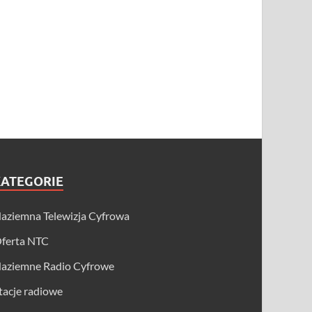
KATEGORIE
aziemna Telewizja Cyfrowa
ferta NTC
aziemne Radio Cyfrowe
tacje radiowe