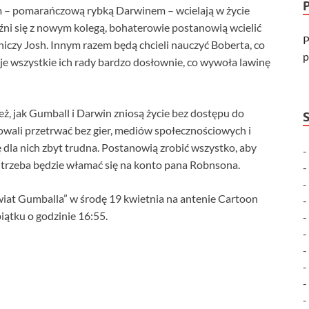
m – pomarańczową rybką Darwinem – wcielają w życie
źni się z nowym kolegą, bohaterowie postanowią wcielić
P
niczy Josh. Innym razem będą chcieli nauczyć Boberta, co
p
e wszystkie ich rady bardzo dosłownie, co wywoła lawinę
ż, jak Gumball i Darwin zniosą życie bez dostępu do
owali przetrwać bez gier, mediów społecznościowych i
ę dla nich zbyt trudna. Postanowią zrobić wszystko, aby
o, trzeba będzie włamać się na konto pana Robnsona.
wiat Gumballa” w środę 19 kwietnia na antenie Cartoon
iątku o godzinie 16:55.