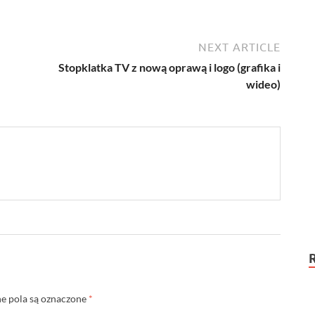
NEXT ARTICLE
Stopklatka TV z nową oprawą i logo (grafika i
wideo)
 pola są oznaczone
*