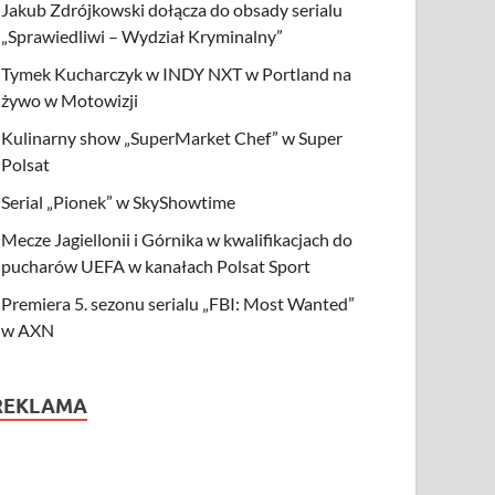
Jakub Zdrójkowski dołącza do obsady serialu
„Sprawiedliwi – Wydział Kryminalny”
Tymek Kucharczyk w INDY NXT w Portland na
żywo w Motowizji
Kulinarny show „SuperMarket Chef” w Super
Polsat
Serial „Pionek” w SkyShowtime
Mecze Jagiellonii i Górnika w kwalifikacjach do
pucharów UEFA w kanałach Polsat Sport
Premiera 5. sezonu serialu „FBI: Most Wanted”
w AXN
REKLAMA