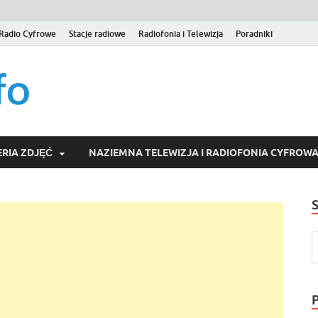
Radio Cyfrowe
Stacje radiowe
Radiofonia i Telewizja
Poradniki
naziemna.info – Telew
Niezależny portal medialny poświęcony Naziemnej Telewizji Cy
serwisom wideo na życzenie (VOD).
Wideo online, VOD
RIA ZDJĘĆ
NAZIEMNA TELEWIZJA I RADIOFONIA CYFROW