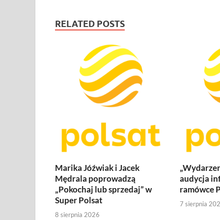
RELATED POSTS
Marika Jóźwiak i Jacek
„Wydarzen
Mędrala poprowadzą
audycja in
„Pokochaj lub sprzedaj” w
ramówce P
Super Polsat
7 sierpnia 20
8 sierpnia 2026