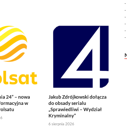
ia 24” – nowa
Jakub Zdrójkowski dołącza
formacyjna w
do obsady serialu
olsatu
„Sprawiedliwi – Wydział
Kryminalny”
26
6 sierpnia 2026