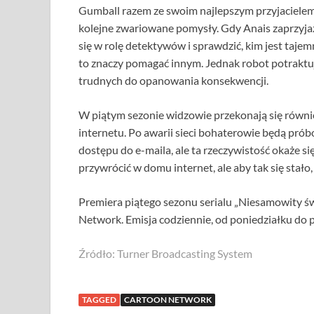
Gumball razem ze swoim najlepszym przyjaciele
kolejne zwariowane pomysły. Gdy Anais zaprzyja
się w rolę detektywów i sprawdzić, kim jest tajem
to znaczy pomagać innym. Jednak robot potraktuj
trudnych do opanowania konsekwencji.
W piątym sezonie widzowie przekonają się równie
internetu. Po awarii sieci bohaterowie będą prób
dostępu do e-maila, ale ta rzeczywistość okaże si
przywrócić w domu internet, ale aby tak się stał
Premiera piątego sezonu serialu „Niesamowity ś
Network. Emisja codziennie, od poniedziałku do p
Źródło: Turner Broadcasting System
TAGGED
CARTOON NETWORK