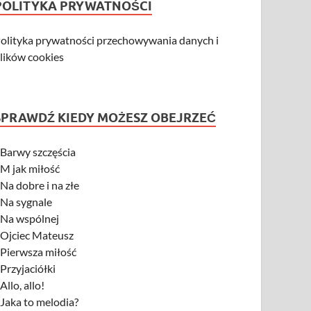
POLITYKA PRYWATNOŚCI
olityka prywatności przechowywania danych i
lików cookies
SPRAWDŹ KIEDY MOŻESZ OBEJRZEĆ
-
Barwy szczęścia
-
M jak miłość
-
Na dobre i na złe
-
Na sygnale
-
Na wspólnej
-
Ojciec Mateusz
-
Pierwsza miłość
-
Przyjaciółki
-
Allo, allo!
-
Jaka to melodia?