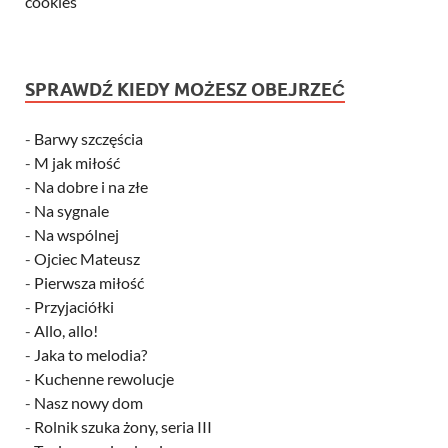
cookies
SPRAWDŹ KIEDY MOŻESZ OBEJRZEĆ
-
Barwy szczęścia
-
M jak miłość
-
Na dobre i na złe
-
Na sygnale
-
Na wspólnej
-
Ojciec Mateusz
-
Pierwsza miłość
-
Przyjaciółki
-
Allo, allo!
-
Jaka to melodia?
-
Kuchenne rewolucje
-
Nasz nowy dom
-
Rolnik szuka żony, seria III