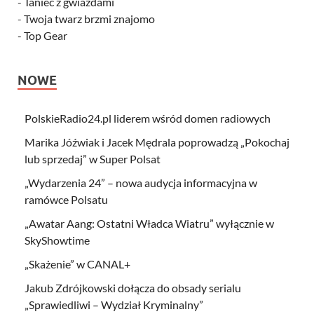
-
Taniec z gwiazdami
-
Twoja twarz brzmi znajomo
-
Top Gear
NOWE
PolskieRadio24.pl liderem wśród domen radiowych
Marika Jóźwiak i Jacek Mędrala poprowadzą „Pokochaj
lub sprzedaj” w Super Polsat
„Wydarzenia 24” – nowa audycja informacyjna w
ramówce Polsatu
„Awatar Aang: Ostatni Władca Wiatru” wyłącznie w
SkyShowtime
„Skażenie” w CANAL+
Jakub Zdrójkowski dołącza do obsady serialu
„Sprawiedliwi – Wydział Kryminalny”