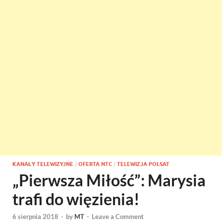
KANAŁY TELEWIZYJNE
/
OFERTA NTC
/
TELEWIZJA POLSAT
„Pierwsza Miłość”: Marysia
trafi do więzienia!
6 sierpnia 2018
-
by
MT
-
Leave a Comment