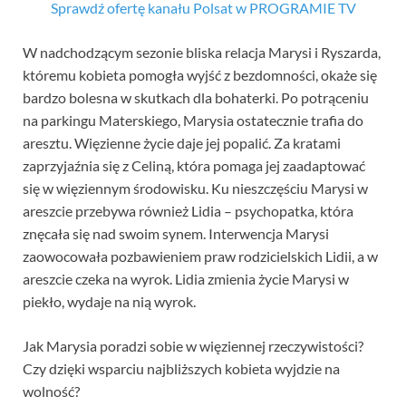
Sprawdź ofertę kanału Polsat w PROGRAMIE TV
W nadchodzącym sezonie bliska relacja Marysi i Ryszarda,
któremu kobieta pomogła wyjść z bezdomności, okaże się
bardzo bolesna w skutkach dla bohaterki. Po potrąceniu
na parkingu Materskiego, Marysia ostatecznie trafia do
aresztu. Więzienne życie daje jej popalić. Za kratami
zaprzyjaźnia się z Celiną, która pomaga jej zaadaptować
się w więziennym środowisku. Ku nieszczęściu Marysi w
areszcie przebywa również Lidia – psychopatka, która
znęcała się nad swoim synem. Interwencja Marysi
zaowocowała pozbawieniem praw rodzicielskich Lidii, a w
areszcie czeka na wyrok. Lidia zmienia życie Marysi w
piekło, wydaje na nią wyrok.
Jak Marysia poradzi sobie w więziennej rzeczywistości?
Czy dzięki wsparciu najbliższych kobieta wyjdzie na
wolność?