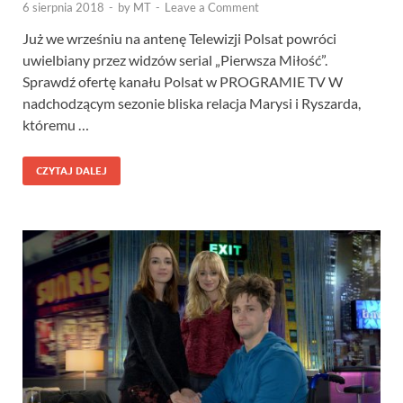
6 sierpnia 2018
-
by
MT
-
Leave a Comment
Już we wrześniu na antenę Telewizji Polsat powróci
uwielbiany przez widzów serial „Pierwsza Miłość”.
Sprawdź ofertę kanału Polsat w PROGRAMIE TV W
nadchodzącym sezonie bliska relacja Marysi i Ryszarda,
któremu …
CZYTAJ DALEJ