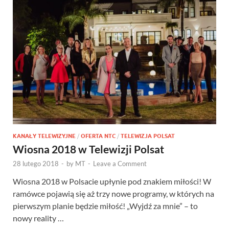
KANAŁY TELEWIZYJNE
/
OFERTA NTC
/
TELEWIZJA POLSAT
Wiosna 2018 w Telewizji Polsat
28 lutego 2018
-
by
MT
-
Leave a Comment
Wiosna 2018 w Polsacie upłynie pod znakiem miłości! W
ramówce pojawią się aż trzy nowe programy, w których na
pierwszym planie będzie miłość! „Wyjdź za mnie” – to
nowy reality …