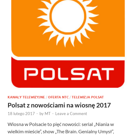
KANAŁY TELEWIZYJNE
/
OFERTA NTC
/
TELEWIZJA POLSAT
Polsat z nowościami na wiosnę 2017
18 lutego 2017
-
by
MT
-
Leave a Comment
Wiosna w Polsacie to pięć nowości: serial „Niania w
wielkim mieście”, show „The Brain. Genialny Umysł”,