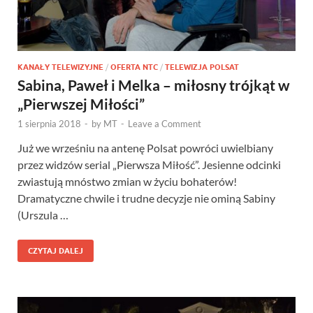
KANAŁY TELEWIZYJNE
/
OFERTA NTC
/
TELEWIZJA POLSAT
Sabina, Paweł i Melka – miłosny trójkąt w
„Pierwszej Miłości”
1 sierpnia 2018
-
by
MT
-
Leave a Comment
Już we wrześniu na antenę Polsat powróci uwielbiany
przez widzów serial „Pierwsza Miłość”. Jesienne odcinki
zwiastują mnóstwo zmian w życiu bohaterów!
Dramatyczne chwile i trudne decyzje nie ominą Sabiny
(Urszula …
CZYTAJ DALEJ