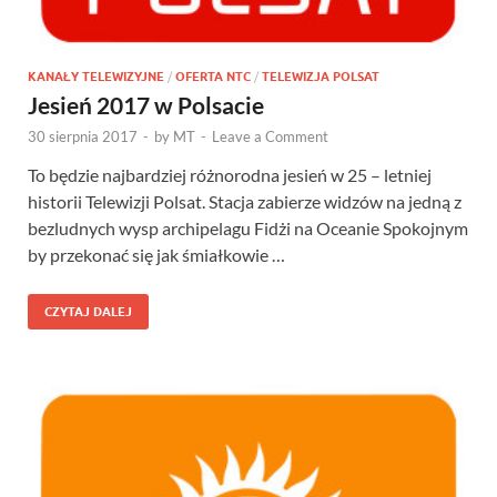
KANAŁY TELEWIZYJNE
/
OFERTA NTC
/
TELEWIZJA POLSAT
Jesień 2017 w Polsacie
30 sierpnia 2017
-
by
MT
-
Leave a Comment
To będzie najbardziej różnorodna jesień w 25 – letniej
historii Telewizji Polsat. Stacja zabierze widzów na jedną z
bezludnych wysp archipelagu Fidżi na Oceanie Spokojnym
by przekonać się jak śmiałkowie …
CZYTAJ DALEJ