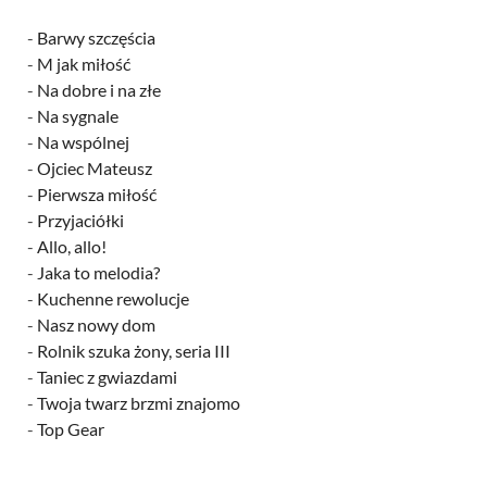
-
Barwy szczęścia
-
M jak miłość
-
Na dobre i na złe
-
Na sygnale
-
Na wspólnej
-
Ojciec Mateusz
-
Pierwsza miłość
-
Przyjaciółki
-
Allo, allo!
-
Jaka to melodia?
-
Kuchenne rewolucje
-
Nasz nowy dom
-
Rolnik szuka żony, seria III
-
Taniec z gwiazdami
-
Twoja twarz brzmi znajomo
-
Top Gear