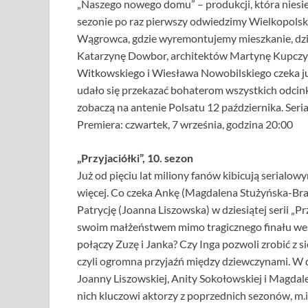
„Naszego nowego domu” – produkcji, która niesi
sezonie po raz pierwszy odwiedzimy Wielkopols
Wągrowca, gdzie wyremontujemy mieszkanie, dzi
Katarzynę Dowbor, architektów Martynę Kupczyk 
Witkowskiego i Wiesława Nowobilskiego czeka jub
udało się przekazać bohaterom wszystkich odcin
zobaczą na antenie Polsatu 12 października. Seria
Premiera: czwartek, 7 września, godzina 20:00
„Przyjaciółki”, 10. sezon
Już od pięciu lat miliony fanów kibicują serialowy
więcej. Co czeka Ankę (Magdalena Stużyńska-Brau
Patrycję (Joanna Liszowska) w dziesiątej serii „Pr
swoim małżeństwem mimo tragicznego finału wes
połączy Zuzę i Janka? Czy Inga pozwoli zrobić z s
czyli ogromna przyjaźń między dziewczynami. W dz
Joanny Liszowskiej, Anity Sokołowskiej i Magdal
nich kluczowi aktorzy z poprzednich sezonów, m.i