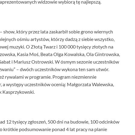
zaprezentowanych widzowie wybiorą tę najlepszą.
 show, który przez lata zaskarbił sobie grono wiernych
lejnych ośmiu artystów, którzy dadzą z siebie wszystko,
iatowej muzyki. O Złotą Twarz i 100 000 tysięcy złotych na
zowska, Kasia Moś, Beata Olga Kowalska, Ola Gintrowska,
 Sabat i Mariusz Ostrowski. W ósmym sezonie uczestników
yzwaniu” – dwóch uczestników wykona ten sam utwór.
e też rywalami w programie. Program niezmiennie
, a występy uczestników ocenią: Małgorzata Walewska,
ek Kasprzykowski.
nad 12 tysięcy zgłoszeń, 500 dni na budowie, 100 odcinków
to krótkie podsumowanie ponad 4 lat pracy na planie