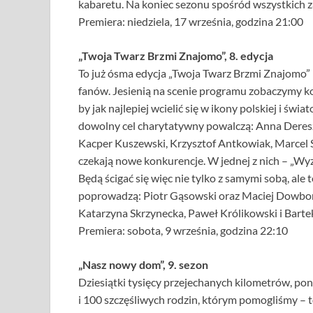
kabaretu. Na koniec sezonu spośród wszystkich 
Premiera: niedziela, 17 września, godzina 21:00
„Twoja Twarz Brzmi Znajomo”, 8. edycja
To już ósma edycja „Twoja Twarz Brzmi Znajomo” –
fanów. Jesienią na scenie programu zobaczymy ko
by jak najlepiej wcielić się w ikony polskiej i św
dowolny cel charytatywny powalczą: Anna Deres
Kacper Kuszewski, Krzysztof Antkowiak, Marcel
czekają nowe konkurencje. W jednej z nich – „W
Będą ścigać się więc nie tylko z samymi sobą, al
poprowadzą: Piotr Gąsowski oraz Maciej Dowbor
Katarzyna Skrzynecka, Paweł Królikowski i Bart
Premiera: sobota, 9 września, godzina 22:10
„Nasz nowy dom”, 9. sezon
Dziesiątki tysięcy przejechanych kilometrów, po
i 100 szczęśliwych rodzin, którym pomogliśmy – 