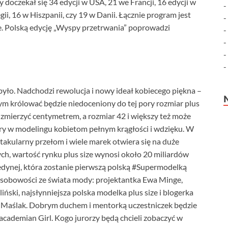
doczekał się 34 edycji w USA, 21 we Francji, 16 edycji w
ii, 16 w Hiszpanii, czy 19 w Danii. Łącznie program jest
ie. Polską edycję „Wyspy przetrwania” poprowadzi
 było. Nadchodzi rewolucja i nowy ideał kobiecego piękna –
órym królować będzie niedoceniony do tej pory rozmiar plus
 zmierzyć centymetrem, a rozmiar 42 i większy też może
ery w modelingu kobietom pełnym krągłości i wdzięku. W
akularny przełom i wiele marek otwiera się na duże
h, wartość rynku plus size wynosi około 20 miliardów
edynej, która zostanie pierwszą polską #Supermodelką
osobowości ze świata mody: projektantka Ewa Minge,
iński, najsłynniejsza polska modelka plus size i blogerka
ał Maślak. Dobrym duchem i mentorką uczestniczek będzie
academian Girl. Kogo jurorzy będą chcieli zobaczyć w