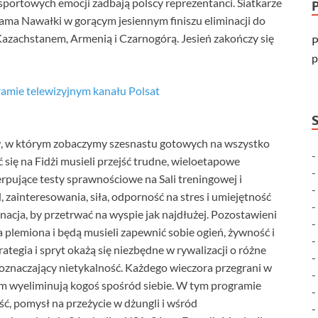
sportowych emocji zadbają polscy reprezentanci. Siatkarze
dama Nawałki w gorącym jesiennym finiszu eliminacji do
 Kazachstanem, Armenią i Czarnogórą. Jesień zakończy się
P
p
ramie telewizyjnym kanału Polsat
w, w którym zobaczymy szesnastu gotowych na wszystko
 się na Fidżi musieli przejść trudne, wieloetapowe
erpujące testy sprawnościowe na Sali treningowej i
zainteresowania, siła, odporność na stres i umiejętność
nacja, by przetrwać na wyspie jak najdłużej. Pozostawieni
 plemiona i będą musieli zapewnić sobie ogień, żywność i
ategia i spryt okażą się niezbędne w rywalizacji o różne
oznaczający nietykalność. Każdego wieczora przegrani w
m wyeliminują kogoś spośród siebie. W tym programie
ość, pomysł na przeżycie w dżungli i wśród