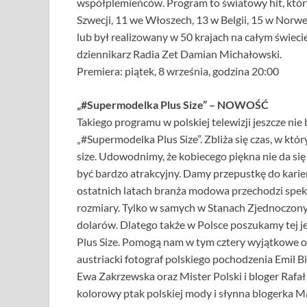
współplemieńców. Program to światowy hit, który 
Szwecji, 11 we Włoszech, 13 w Belgii, 15 w Norweg
lub był realizowany w 50 krajach na całym świec
dziennikarz Radia Zet Damian Michałowski.
Premiera: piątek, 8 września, godzina 20:00
„#Supermodelka Plus Size” – NOWOŚĆ
Takiego programu w polskiej telewizji jeszcze nie
„#Supermodelka Plus Size”. Zbliża się czas, w kt
size. Udowodnimy, że kobiecego piękna nie da się
być bardzo atrakcyjny. Damy przepustkę do kari
ostatnich latach branża modowa przechodzi spekt
rozmiary. Tylko w samych w Stanach Zjednoczonyc
dolarów. Dlatego także w Polsce poszukamy tej j
Plus Size. Pomogą nam w tym cztery wyjątkowe 
austriacki fotograf polskiego pochodzenia Emil Bil
Ewa Zakrzewska oraz Mister Polski i bloger Raf
kolorowy ptak polskiej mody i słynna blogerka M