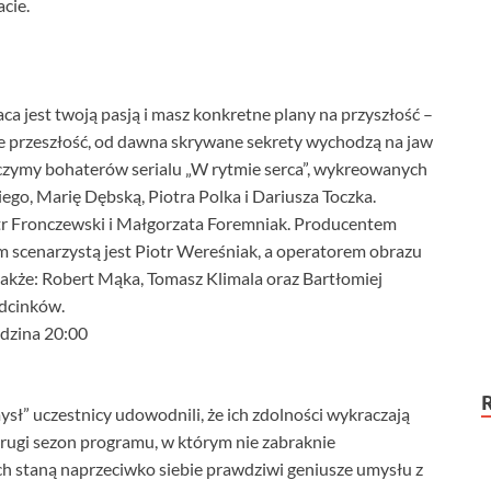
cie.
ca jest twoją pasją i masz konkretne plany na przyszłość –
bie przeszłość, od dawna skrywane sekrety wychodzą na jaw
aczymy bohaterów serialu „W rytmie serca”, wykreowanych
go, Marię Dębską, Piotra Polka i Dariusza Toczka.
otr Fronczewski i Małgorzata Foremniak. Producentem
m scenarzystą jest Piotr Wereśniak, a operatorem obrazu
także: Robert Mąka, Tomasz Klimala oraz Bartłomiej
odcinków.
godzina 20:00
sł” uczestnicy udowodnili, że ich zdolności wykraczają
 drugi sezon programu, w którym nie zabraknie
ach staną naprzeciwko siebie prawdziwi geniusze umysłu z