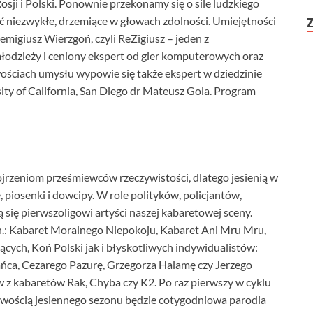
osji i Polski. Ponownie przekonamy się o sile ludzkiego
 niezwykłe, drzemiące w głowach zdolności. Umiejętności
migiusz Wierzgoń, czyli ReZigiusz – jeden z
łodzieży i ceniony ekspert od gier komputerowych oraz
ościach umysłu wypowie się także ekspert w dziedzinie
y of California, San Diego dr Mateusz Gola. Program
jrzeniom prześmiewców rzeczywistości, dlatego jesienią w
piosenki i dowcipy. W role polityków, policjantów,
się pierwszoligowi artyści naszej kabaretowej sceny.
.: Kabaret Moralnego Niepokoju, Kabaret Ani Mru Mru,
ch, Koń Polski jak i błyskotliwych indywidualistów:
ńca, Cezarego Pazurę, Grzegorza Halamę czy Jerzego
 z kabaretów Rak, Chyba czy K2. Po raz pierwszy w cyklu
owością jesiennego sezonu będzie cotygodniowa parodia