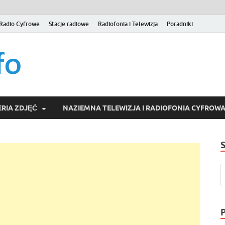
Radio Cyfrowe
Stacje radiowe
Radiofonia i Telewizja
Poradniki
naziemna.info – Telew
Niezależny portal medialny poświęcony Naziemnej Telewizji Cy
serwisom wideo na życzenie (VOD).
Wideo online, VOD
RIA ZDJĘĆ
NAZIEMNA TELEWIZJA I RADIOFONIA CYFROW