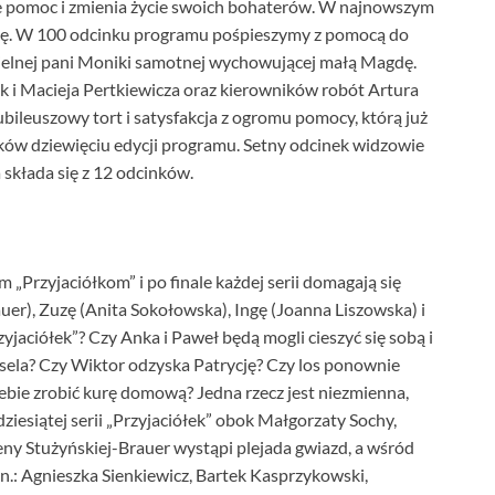
e pomoc i zmienia życie swoich bohaterów. W najnowszym
kę. W 100 odcinku programu pośpieszymy z pomocą do
elnej pani Moniki samotnej wychowującej małą Magdę.
i Macieja Pertkiewicza oraz kierowników robót Artura
ileuszowy tort i satysfakcja z ogromu pomocy, którą już
ków dziewięciu edycji programu. Setny odcinek widzowie
 składa się z 12 odcinków.
m „Przyjaciółkom” i po finale każdej serii domagają się
er), Zuzę (Anita Sokołowska), Ingę (Joanna Liszowska) i
zyjaciółek”? Czy Anka i Paweł będą mogli cieszyć się sobą i
ela? Czy Wiktor odzyska Patrycję? Czy los ponownie
iebie zrobić kurę domową? Jedna rzecz jest niezmienna,
iesiątej serii „Przyjaciółek” obok Małgorzaty Sochy,
eny Stużyńskiej-Brauer wystąpi plejada gwiazd, a wśród
n.: Agnieszka Sienkiewicz, Bartek Kasprzykowski,