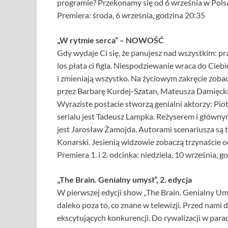
programie? Przekonamy się od 6 września w Polsa
Premiera: środa, 6 września, godzina 20:35
„W rytmie serca” – NOWOŚĆ
Gdy wydaje Ci się, że panujesz nad wszystkim: pra
los płata ci figla. Niespodziewanie wraca do Cie
i zmieniają wszystko. Na życiowym zakręcie zob
przez Barbarę Kurdej-Szatan, Mateusza Damięckie
Wyraziste postacie stworzą genialni aktorzy: Pi
serialu jest Tadeusz Lampka. Reżyserem i główny
jest Jarosław Żamojda. Autorami scenariusza są 
Konarski. Jesienią widzowie zobaczą trzynaście 
Premiera 1. i 2. odcinka: niedziela, 10 września, 
„The Brain. Genialny umysł”, 2. edycja
W pierwszej edycji show „The Brain. Genialny Umy
daleko poza to, co znane w telewizji. Przed nami
ekscytujących konkurencji. Do rywalizacji w par