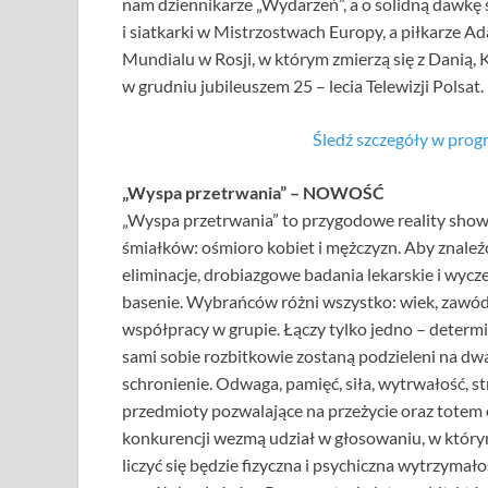
nam dziennikarze „Wydarzeń”, a o solidną dawkę 
i siatkarki w Mistrzostwach Europy, a piłkarze A
Mundialu w Rosji, w którym zmierzą się z Danią,
w grudniu jubileuszem 25 – lecia Telewizji Polsat.
Śledź szczegóły w prog
„Wyspa przetrwania” – NOWOŚĆ
„Wyspa przetrwania” to przygodowe reality sho
śmiałków: ośmioro kobiet i mężczyzn. Aby znaleźć
eliminacje, drobiazgowe badania lekarskie i wycz
basenie. Wybrańców różni wszystko: wiek, zawód, 
współpracy w grupie. Łączy tylko jedno – determi
sami sobie rozbitkowie zostaną podzieleni na dwa
schronienie. Odwaga, pamięć, siła, wytrwałość, str
przedmioty pozwalające na przeżycie oraz totem 
konkurencji wezmą udział w głosowaniu, w który
liczyć się będzie fizyczna i psychiczna wytrzymał