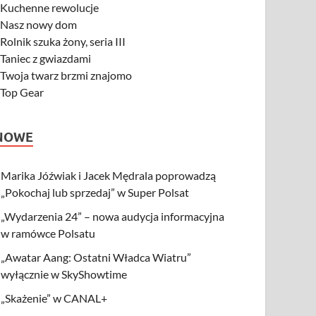
-
Kuchenne rewolucje
-
Nasz nowy dom
-
Rolnik szuka żony, seria III
-
Taniec z gwiazdami
-
Twoja twarz brzmi znajomo
-
Top Gear
NOWE
Marika Jóźwiak i Jacek Mędrala poprowadzą
„Pokochaj lub sprzedaj” w Super Polsat
„Wydarzenia 24” – nowa audycja informacyjna
w ramówce Polsatu
„Awatar Aang: Ostatni Władca Wiatru”
wyłącznie w SkyShowtime
„Skażenie” w CANAL+