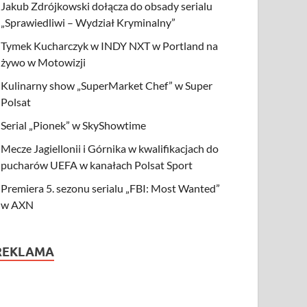
Jakub Zdrójkowski dołącza do obsady serialu
„Sprawiedliwi – Wydział Kryminalny”
Tymek Kucharczyk w INDY NXT w Portland na
żywo w Motowizji
Kulinarny show „SuperMarket Chef” w Super
Polsat
Serial „Pionek” w SkyShowtime
Mecze Jagiellonii i Górnika w kwalifikacjach do
pucharów UEFA w kanałach Polsat Sport
Premiera 5. sezonu serialu „FBI: Most Wanted”
w AXN
REKLAMA