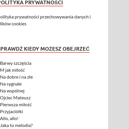
POLITYKA PRYWATNOŚCI
olityka prywatności przechowywania danych i
lików cookies
SPRAWDŹ KIEDY MOŻESZ OBEJRZEĆ
-
Barwy szczęścia
-
M jak miłość
-
Na dobre i na złe
-
Na sygnale
-
Na wspólnej
-
Ojciec Mateusz
-
Pierwsza miłość
-
Przyjaciółki
-
Allo, allo!
-
Jaka to melodia?