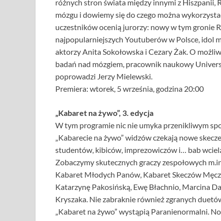
różnych stron świata między innymi z Hiszpanii, R
mózgu i dowiemy się do czego można wykorzystać
uczestników ocenią jurorzy: nowy w tym gronie Re
najpopularniejszych Youtuberów w Polsce, idol m
aktorzy Anita Sokołowska i Cezary Żak. O możliw
badań nad mózgiem, pracownik naukowy Universit
poprowadzi Jerzy Mielewski.
Premiera: wtorek, 5 września, godzina 20:00
„Kabaret na żywo”, 3. edycja
W tym programie nic nie umyka przenikliwym spo
„Kabarecie na żywo” widzów czekają nowe skecze, 
studentów, kibiców, imprezowiczów i… bab wcielą 
Zobaczymy skutecznych graczy zespołowych m.in
Kabaret Młodych Panów, Kabaret Skeczów Męczący
Katarzynę Pakosińską, Ewę Błachnio, Marcina Da
Kryszaka. Nie zabraknie również zgranych duetów
„Kabaret na żywo” wystąpią Paranienormalni. N