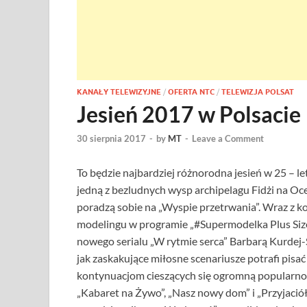
KANAŁY TELEWIZYJNE
/
OFERTA NTC
/
TELEWIZJA POLSAT
Jesień 2017 w Polsacie
30 sierpnia 2017
-
by
MT
-
Leave a Comment
To będzie najbardziej różnorodna jesień w 25 – let
jedną z bezludnych wysp archipelagu Fidżi na Oc
poradzą sobie na „Wyspie przetrwania”. Wraz z ko
modelingu w programie „#Supermodelka Plus Size”
nowego serialu „W rytmie serca” Barbarą Kurde
jak zaskakujące miłosne scenariusze potrafi pisać
kontynuacjom cieszących się ogromną popularnośc
„Kabaret na Żywo”, „Nasz nowy dom” i „Przyjaciółki