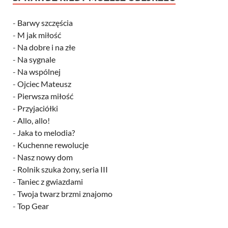
-
Barwy szczęścia
-
M jak miłość
-
Na dobre i na złe
-
Na sygnale
-
Na wspólnej
-
Ojciec Mateusz
-
Pierwsza miłość
-
Przyjaciółki
-
Allo, allo!
-
Jaka to melodia?
-
Kuchenne rewolucje
-
Nasz nowy dom
-
Rolnik szuka żony, seria III
-
Taniec z gwiazdami
-
Twoja twarz brzmi znajomo
-
Top Gear