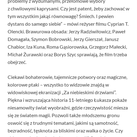
problemy z wydumanymi, przełomowe wybory
z chwilowymi kaprysami. Czy jest patent, żeby zachować w
tym wszystkim jakąś równowagę? Śmiech. I pewien
dystans do samego siebie” – mówi reżyser filmu Cyprian T.
Olencki. Brawurowa obsada: Jerzy Radziwiłowicz, Paweł
Domagała, Szymon Bobrowski, Jerzy Gierszał, Janusz
Chabior, Iza Kuna, Roma Gąsiorowska, Grzegorz Małecki,
Michał Żurawski oraz Borys Szyc sprawiają, że film trzeba
obejrzeć.
Ciekawi bohaterowie, tajemnicze potwory oraz magiczne,
kolorowe ptaki – wszystko to widzowie znajdą w
widowiskowej ekranizacji „Za niebieskimi drzwiami”.
Piękna i wzruszająca historia 11-letniego Łukasza pokaże
niesamowity świat wyobraźni, gdzie rzeczywistość miesza
się ze światem magii. Pozwoli także młodszemu gronu
oswoić się z trudnymi tematami, jakimi są samotność,
bezradność, tęsknota za bliskimi oraz walka o życie. Czy