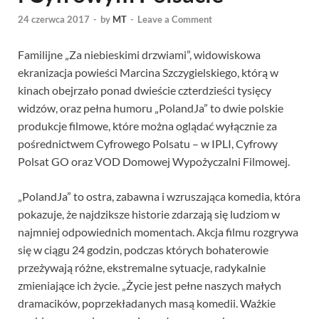
24 czerwca 2017
-
by
MT
-
Leave a Comment
Familijne „Za niebieskimi drzwiami”, widowiskowa
ekranizacja powieści Marcina Szczygielskiego, którą w
kinach obejrzało ponad dwieście czterdzieści tysięcy
widzów, oraz pełna humoru „PolandJa” to dwie polskie
produkcje filmowe, które można oglądać wyłącznie za
pośrednictwem Cyfrowego Polsatu – w IPLI, Cyfrowy
Polsat GO oraz VOD Domowej Wypożyczalni Filmowej.
„PolandJa” to ostra, zabawna i wzruszająca komedia, która
pokazuje, że najdziksze historie zdarzają się ludziom w
najmniej odpowiednich momentach. Akcja filmu rozgrywa
się w ciągu 24 godzin, podczas których bohaterowie
przeżywają różne, ekstremalne sytuacje, radykalnie
zmieniające ich życie. „Życie jest pełne naszych małych
dramacików, poprzekładanych masą komedii. Ważkie