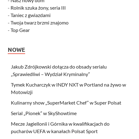
-
Nasz nowy dom
-
Rolnik szuka żony, seria III
-
Taniec z gwiazdami
-
Twoja twarz brzmi znajomo
-
Top Gear
NOWE
Jakub Zdrójkowski dołącza do obsady serialu
„Sprawiedliwi – Wydział Kryminalny”
Tymek Kucharczyk w INDY NXT w Portland na żywo w
Motowizji
Kulinarny show „SuperMarket Chef” w Super Polsat
Serial „Pionek” w SkyShowtime
Mecze Jagiellonii i Górnika w kwalifikacjach do
pucharów UEFA w kanałach Polsat Sport