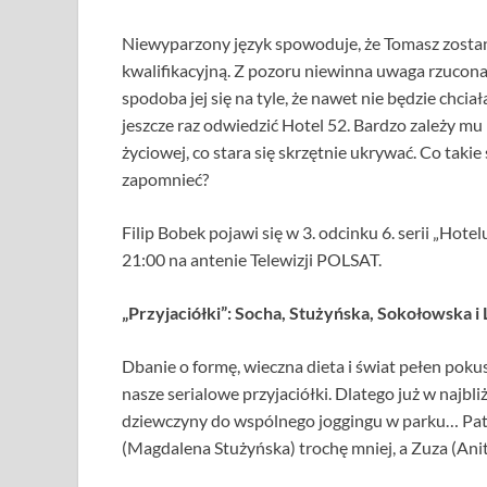
Niewyparzony język spowoduje, że Tomasz zostan
kwalifikacyjną. Z pozoru niewinna uwaga rzucona
spodoba jej się na tyle, że nawet nie będzie chci
jeszcze raz odwiedzić Hotel 52. Bardzo zależy mu 
życiowej, co stara się skrzętnie ukrywać. Co takie s
zapomnieć?
Filip Bobek pojawi się w 3. odcinku 6. serii „Hot
21:00 na antenie Telewizji POLSAT.
„Przyjaciółki”: Socha, Stużyńska, Sokołowska i
Dbanie o formę, wieczna dieta i świat pełen pokus
nasze serialowe przyjaciółki. Dlatego już w najbl
dziewczyny do wspólnego joggingu w parku… Pat
(Magdalena Stużyńska) trochę mniej, a Zuza (Ani