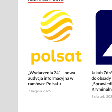
„Wydarzenia 24” – nowa
Jakub Zdró
audycja informacyjna w
do obsady 
ramówce Polsatu
„Sprawiedl
Kryminaln
7 sierpnia 2026
6 sierpnia 20