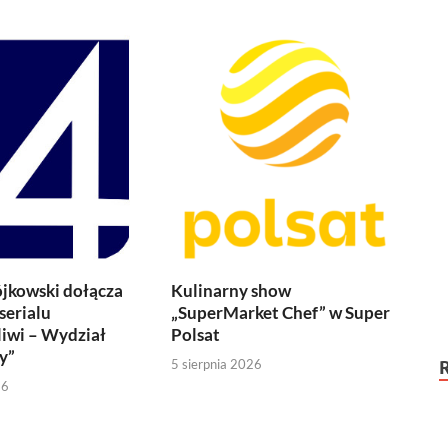
jkowski dołącza
Kulinarny show
serialu
„SuperMarket Chef” w Super
iwi – Wydział
Polsat
y”
5 sierpnia 2026
26