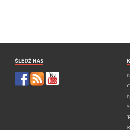
ŚLEDŹ NAS
N
O
N
S
T
R