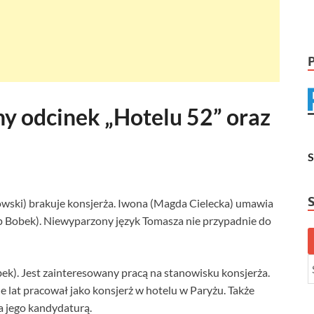
ny odcinek „Hotelu 52” oraz
wski) brakuje konsjerża. Iwona (Magda Cielecka) umawia
p Bobek). Niewyparzony język Tomasza nie przypadnie do
bek). Jest zainteresowany pracą na stanowisku konsjerża.
 lat pracował jako konsjerż w hotelu w Paryżu. Także
a jego kandydaturą.