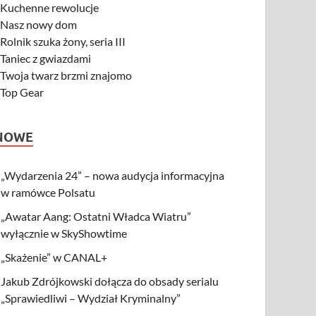
-
Kuchenne rewolucje
-
Nasz nowy dom
-
Rolnik szuka żony, seria III
-
Taniec z gwiazdami
-
Twoja twarz brzmi znajomo
-
Top Gear
NOWE
„Wydarzenia 24” – nowa audycja informacyjna
w ramówce Polsatu
„Awatar Aang: Ostatni Władca Wiatru”
wyłącznie w SkyShowtime
„Skażenie” w CANAL+
Jakub Zdrójkowski dołącza do obsady serialu
„Sprawiedliwi – Wydział Kryminalny”