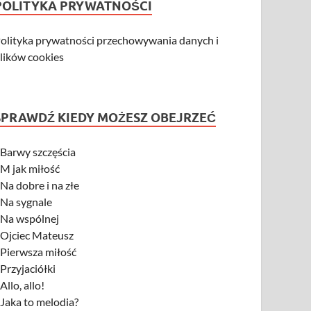
POLITYKA PRYWATNOŚCI
olityka prywatności przechowywania danych i
lików cookies
SPRAWDŹ KIEDY MOŻESZ OBEJRZEĆ
-
Barwy szczęścia
-
M jak miłość
-
Na dobre i na złe
-
Na sygnale
-
Na wspólnej
-
Ojciec Mateusz
-
Pierwsza miłość
-
Przyjaciółki
-
Allo, allo!
-
Jaka to melodia?