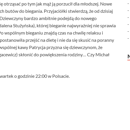
ię otrząsać po tym jak mąż ją porzucił dla młodszej. Nowe
h butów do biegania. Przyjaciółki stwierdzą, że od dzisiaj
. Dziewczyny bardzo ambitnie podejdą do nowego
lena Stużyńska), której bieganie najwyraźniej nie sprawia
o wspólnym bieganiu znajdą czas na chwilę relaksu i
ostanowiła przejść na dietę i nie da się skusić na poranny
wspólnej kawy Patrycja przyzna się dziewczynom, że
gacewicz) skłonić do powiększenia rodziny… Czy Michał
zwartek o godzinie 22:00 w Polsacie.