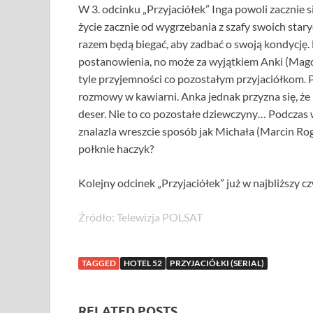
W 3. odcinku „Przyjaciółek” Inga powoli zacznie s
życie zacznie od wygrzebania z szafy swoich staryc
razem będą biegać, aby zadbać o swoją kondycję
postanowienia, no może za wyjątkiem Anki (Magda
tyle przyjemności co pozostałym przyjaciółkom. P
rozmowy w kawiarni. Anka jednak przyzna się, że p
deser. Nie to co pozostałe dziewczyny… Podczas 
znalazla wreszcie sposób jak Michała (Marcin Ro
połknie haczyk?
Kolejny odcinek „Przyjaciółek” już w najbliższy c
Źródło: Telewizja POLSAT
TAGGED
HOTEL 52
PRZYJACIÓŁKI (SERIAL)
RELATED POSTS