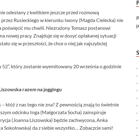
ie odesłany z kwitkiem jeszcze przed rozmową
P
 przez Rusieckiego w kierunku Iwony (Magda Cielecka) nie
p
ała poświęcić mu chwili. Niezrażony Tomasz postanowi
na nowej pracy. Znajduje się w dosyć opłakanej sytuacji
tało się w przeszłości, że chce o niej jak najszybciej
elu 52”, który zostanie wyemitowany 20 września o godzinie
 Liszowska razem na joggingu
 – któż z nas tego nie zna? Z pewnością znają to świetnie
iższym odcinku Inga (Małgorzata Socha) zainspiruje
rycja (Joanna Liszowska) będzie zachwycona, Anka
ta Sokołowska) da z siebie wszystko… Zobaczcie sami!