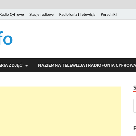
Radio Cyfrowe
Stacje radiowe
Radiofonia i Telewizja
Poradniki
naziemna.info – Telew
Niezależny portal medialny poświęcony Naziemnej Telewizji Cy
serwisom wideo na życzenie (VOD).
Wideo online, VOD
RIA ZDJĘĆ
NAZIEMNA TELEWIZJA I RADIOFONIA CYFROW