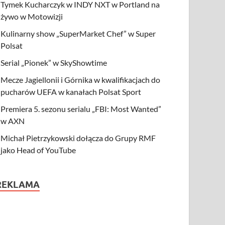
Tymek Kucharczyk w INDY NXT w Portland na
żywo w Motowizji
Kulinarny show „SuperMarket Chef” w Super
Polsat
Serial „Pionek” w SkyShowtime
Mecze Jagiellonii i Górnika w kwalifikacjach do
pucharów UEFA w kanałach Polsat Sport
Premiera 5. sezonu serialu „FBI: Most Wanted”
w AXN
Michał Pietrzykowski dołącza do Grupy RMF
jako Head of YouTube
REKLAMA