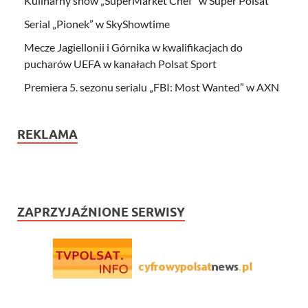
Kulinarny show „SuperMarket Chef” w Super Polsat
Serial „Pionek” w SkyShowtime
Mecze Jagiellonii i Górnika w kwalifikacjach do
pucharów UEFA w kanałach Polsat Sport
Premiera 5. sezonu serialu „FBI: Most Wanted” w AXN
REKLAMA
ZAPRZYJAŹNIONE SERWISY