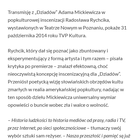
Transmisję z „Dziadów” Adama Mickiewicza w
popkulturowej inscenizacji Radosława Rychcika,
wystawionych w Teatrze Nowym w Poznaniu, pokaże 31
października 2014 roku TVP Kultura.
Rychcik, który dał się poznać jako zbuntowany i
eksperymentujący z formą artysta i tym razem – pisała
krytyka po premierze – znalazł efektowną, choć
nieoczywistą koncepcję inscenizacyjną dla „Dziadów”.
Przeniósł poetycką wizję słowiańskich obrzędów kultu
zmarłych w realia amerykańskiej popkultury, nadając w
ten sposób dziełu Mickiewicza uniwersalny wymiar
opowieści o buncie wobec zła i walce o wolność.
–
Historia ludzkości to historia mediów: od prasy, radia i TV,
przez Internet, po sieci społecznościowe
– tłumaczy swój
wybór sztuki sam reżyser. –
Nasza przeszłość i pamięć są już