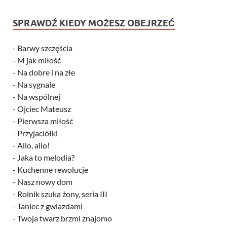
SPRAWDŹ KIEDY MOŻESZ OBEJRZEĆ
-
Barwy szczęścia
-
M jak miłość
-
Na dobre i na złe
-
Na sygnale
-
Na wspólnej
-
Ojciec Mateusz
-
Pierwsza miłość
-
Przyjaciółki
-
Allo, allo!
-
Jaka to melodia?
-
Kuchenne rewolucje
-
Nasz nowy dom
-
Rolnik szuka żony, seria III
-
Taniec z gwiazdami
-
Twoja twarz brzmi znajomo