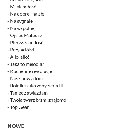
-
M jak miłość
-
Na dobre i na złe
-
Na sygnale
-
Na wspólnej
-
Ojciec Mateusz
-
Pierwsza miłość
-
Przyjaciółki
-
Allo, allo!
-
Jaka to melodia?
-
Kuchenne rewolucje
-
Nasz nowy dom
-
Rolnik szuka żony, seria III
-
Taniec z gwiazdami
-
Twoja twarz brzmi znajomo
-
Top Gear
NOWE