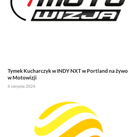
Tymek Kucharczyk w INDY NXT w Portland na żywo
w Motowizji
6 sierpnia 2026