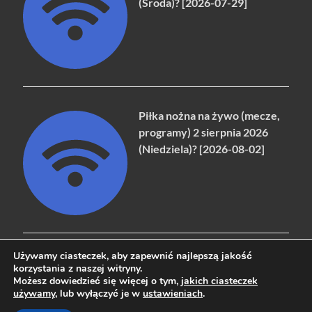
(Środa)? [2026-07-29]
Piłka nożna na żywo (mecze,
programy) 2 sierpnia 2026
(Niedziela)? [2026-08-02]
Używamy ciasteczek, aby zapewnić najlepszą jakość
korzystania z naszej witryny.
Możesz dowiedzieć się więcej o tym,
jakich ciasteczek
Copyright © 2026
naziemna.info - Telewizja cyfrowa, Radio,
używamy
, lub wyłączyć je w
ustawieniach
.
Wideo online, VOD
.