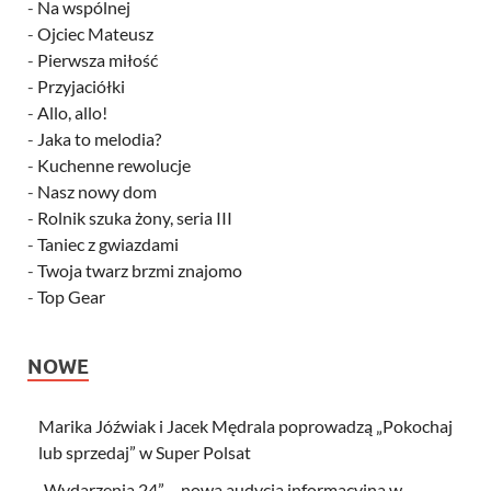
-
Na wspólnej
-
Ojciec Mateusz
-
Pierwsza miłość
-
Przyjaciółki
-
Allo, allo!
-
Jaka to melodia?
-
Kuchenne rewolucje
-
Nasz nowy dom
-
Rolnik szuka żony, seria III
-
Taniec z gwiazdami
-
Twoja twarz brzmi znajomo
-
Top Gear
NOWE
Marika Jóźwiak i Jacek Mędrala poprowadzą „Pokochaj
lub sprzedaj” w Super Polsat
„Wydarzenia 24” – nowa audycja informacyjna w