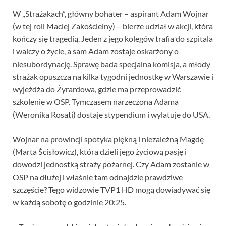
W „Strażakach”, główny bohater – aspirant Adam Wojnar
(w tej roli Maciej Zakościelny) – bierze udział w akcji, która
kończy się tragedią. Jeden z jego kolegów trafia do szpitala
i walczy o życie, a sam Adam zostaje oskarżony o
niesubordynację. Sprawę bada specjalna komisja, a młody
strażak opuszcza na kilka tygodni jednostkę w Warszawie i
wyjeżdża do Żyrardowa, gdzie ma przeprowadzić
szkolenie w OSP. Tymczasem narzeczona Adama
(Weronika Rosati) dostaje stypendium i wylatuje do USA.
Wojnar na prowincji spotyka piękną i niezależną Magdę
(Marta Ścisłowicz), która dzieli jego życiową pasję i
dowodzi jednostką straży pożarnej. Czy Adam zostanie w
OSP na dłużej i właśnie tam odnajdzie prawdziwe
szczęście? Tego widzowie TVP1 HD mogą dowiadywać się
w każdą sobotę o godzinie 20:25.