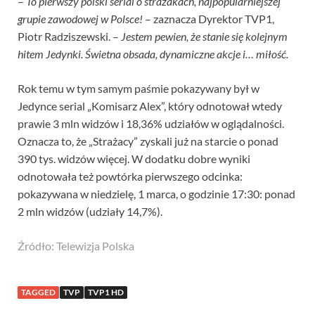
–
To pierwszy polski serial o strażakach, najpopularniejszej
grupie zawodowej w Polsce!
– zaznacza Dyrektor TVP1,
Piotr Radziszewski. –
Jestem pewien, że stanie się kolejnym
hitem Jedynki. Świetna obsada, dynamiczne akcje i… miłość.
Rok temu w tym samym paśmie pokazywany był w
Jedynce serial „Komisarz Alex”, który odnotował wtedy
prawie 3 mln widzów i 18,36% udziałów w oglądalności.
Oznacza to, że „Strażacy” zyskali już na starcie o ponad
390 tys. widzów więcej. W dodatku dobre wyniki
odnotowała też powtórka pierwszego odcinka:
pokazywana w niedzielę, 1 marca, o godzinie 17:30: ponad
2 mln widzów (udziały 14,7%).
Źródło: Telewizja Polska
TAGGED
TVP
TVP1 HD