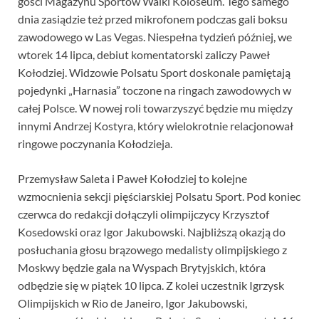
gości Magazynu Sportów Walki Koloseum. Tego samego
dnia zasiądzie też przed mikrofonem podczas gali boksu
zawodowego w Las Vegas. Niespełna tydzień później, we
wtorek 14 lipca, debiut komentatorski zaliczy Paweł
Kołodziej. Widzowie Polsatu Sport doskonale pamiętają
pojedynki „Harnasia” toczone na ringach zawodowych w
całej Polsce. W nowej roli towarzyszyć będzie mu między
innymi Andrzej Kostyra, który wielokrotnie relacjonował
ringowe poczynania Kołodzieja.
Przemysław Saleta i Paweł Kołodziej to kolejne
wzmocnienia sekcji pięściarskiej Polsatu Sport. Pod koniec
czerwca do redakcji dołączyli olimpijczycy Krzysztof
Kosedowski oraz Igor Jakubowski. Najbliższą okazją do
posłuchania głosu brązowego medalisty olimpijskiego z
Moskwy będzie gala na Wyspach Brytyjskich, która
odbędzie się w piątek 10 lipca. Z kolei uczestnik Igrzysk
Olimpijskich w Rio de Janeiro, Igor Jakubowski,