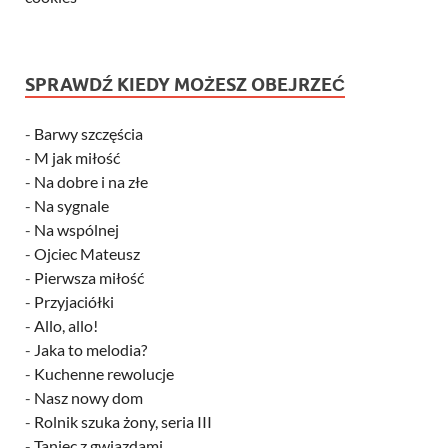
SPRAWDŹ KIEDY MOŻESZ OBEJRZEĆ
-
Barwy szczęścia
-
M jak miłość
-
Na dobre i na złe
-
Na sygnale
-
Na wspólnej
-
Ojciec Mateusz
-
Pierwsza miłość
-
Przyjaciółki
-
Allo, allo!
-
Jaka to melodia?
-
Kuchenne rewolucje
-
Nasz nowy dom
-
Rolnik szuka żony, seria III
-
Taniec z gwiazdami