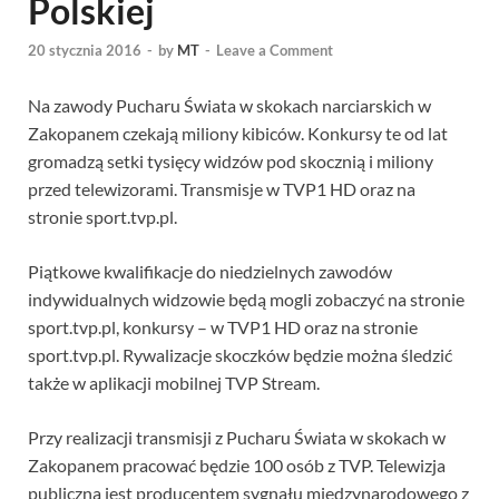
Polskiej
20 stycznia 2016
-
by
MT
-
Leave a Comment
Na zawody Pucharu Świata w skokach narciarskich w
Zakopanem czekają miliony kibiców. Konkursy te od lat
gromadzą setki tysięcy widzów pod skocznią i miliony
przed telewizorami. Transmisje w TVP1 HD oraz na
stronie sport.tvp.pl.
Piątkowe kwalifikacje do niedzielnych zawodów
indywidualnych widzowie będą mogli zobaczyć na stronie
sport.tvp.pl, konkursy – w TVP1 HD oraz na stronie
sport.tvp.pl. Rywalizacje skoczków będzie można śledzić
także w aplikacji mobilnej TVP Stream.
Przy realizacji transmisji z Pucharu Świata w skokach w
Zakopanem pracować będzie 100 osób z TVP. Telewizja
publiczna jest producentem sygnału międzynarodowego z