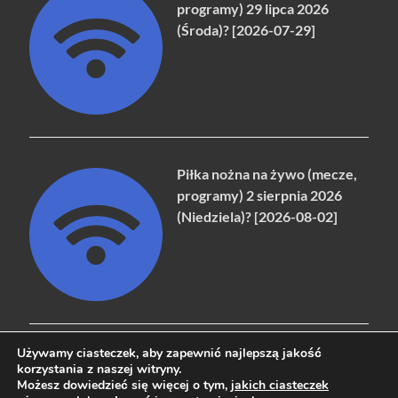
programy) 29 lipca 2026
(Środa)? [2026-07-29]
Piłka nożna na żywo (mecze,
programy) 2 sierpnia 2026
(Niedziela)? [2026-08-02]
Używamy ciasteczek, aby zapewnić najlepszą jakość
korzystania z naszej witryny.
Możesz dowiedzieć się więcej o tym,
jakich ciasteczek
Copyright © 2026
naziemna.info - Telewizja cyfrowa, Radio,