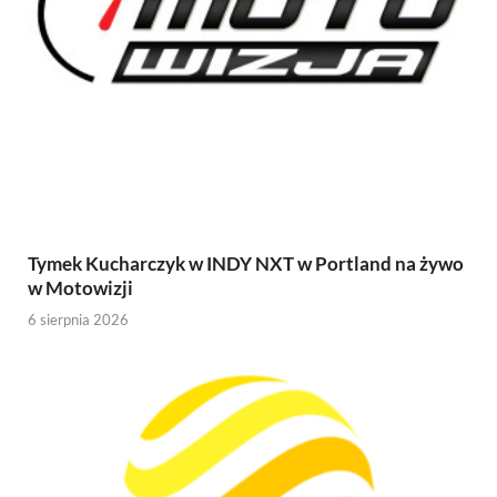
Tymek Kucharczyk w INDY NXT w Portland na żywo
w Motowizji
6 sierpnia 2026