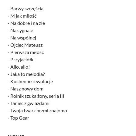
-
Barwy szczęścia
-
M jak miłość
-
Na dobre i na złe
-
Na sygnale
-
Na wspólnej
-
Ojciec Mateusz
-
Pierwsza miłość
-
Przyjaciółki
-
Allo, allo!
-
Jaka to melodia?
-
Kuchenne rewolucje
-
Nasz nowy dom
-
Rolnik szuka żony, seria III
-
Taniec z gwiazdami
-
Twoja twarz brzmi znajomo
-
Top Gear