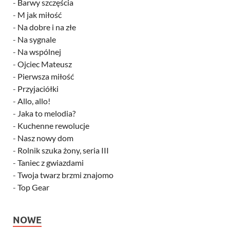
-
Barwy szczęścia
-
M jak miłość
-
Na dobre i na złe
-
Na sygnale
-
Na wspólnej
-
Ojciec Mateusz
-
Pierwsza miłość
-
Przyjaciółki
-
Allo, allo!
-
Jaka to melodia?
-
Kuchenne rewolucje
-
Nasz nowy dom
-
Rolnik szuka żony, seria III
-
Taniec z gwiazdami
-
Twoja twarz brzmi znajomo
-
Top Gear
NOWE