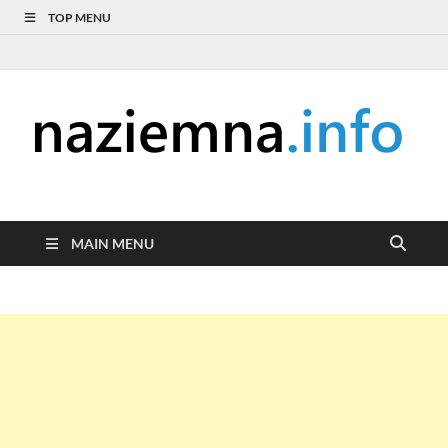
TOP MENU
naziemna.info –
Niezależny portal medialny poświęcony Naziemnej Telewizji
Cyfrowej (DVB-T), radiu (DAB+ i FM), telewizji internetowej i
Telewizja cyfrowa,
serwisom wideo na życzenie (VOD).
MAIN MENU
Radio, Wideo online,
VOD