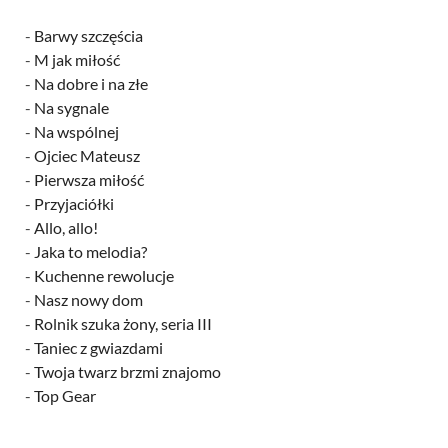
-
Barwy szczęścia
-
M jak miłość
-
Na dobre i na złe
-
Na sygnale
-
Na wspólnej
-
Ojciec Mateusz
-
Pierwsza miłość
-
Przyjaciółki
-
Allo, allo!
-
Jaka to melodia?
-
Kuchenne rewolucje
-
Nasz nowy dom
-
Rolnik szuka żony, seria III
-
Taniec z gwiazdami
-
Twoja twarz brzmi znajomo
-
Top Gear