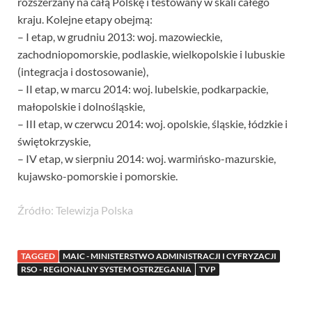
rozszerzany na całą Polskę i testowany w skali całego
kraju. Kolejne etapy obejmą:
– I etap, w grudniu 2013: woj. mazowieckie,
zachodniopomorskie, podlaskie, wielkopolskie i lubuskie
(integracja i dostosowanie),
– II etap, w marcu 2014: woj. lubelskie, podkarpackie,
małopolskie i dolnośląskie,
– III etap, w czerwcu 2014: woj. opolskie, śląskie, łódzkie i
świętokrzyskie,
– IV etap, w sierpniu 2014: woj. warmińsko-mazurskie,
kujawsko-pomorskie i pomorskie.
Źródło: Telewizja Polska
TAGGED
MAIC - MINISTERSTWO ADMINISTRACJI I CYFRYZACJI
RSO - REGIONALNY SYSTEM OSTRZEGANIA
TVP