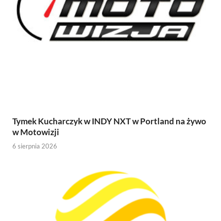
Tymek Kucharczyk w INDY NXT w Portland na żywo
w Motowizji
6 sierpnia 2026