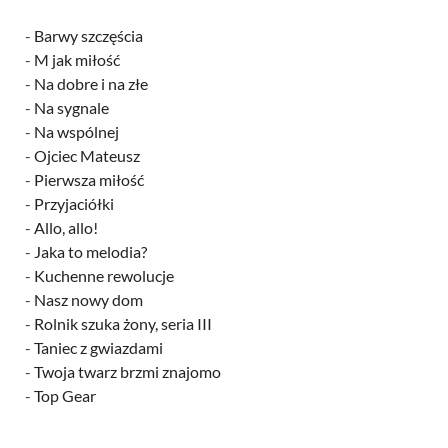
-
Barwy szczęścia
-
M jak miłość
-
Na dobre i na złe
-
Na sygnale
-
Na wspólnej
-
Ojciec Mateusz
-
Pierwsza miłość
-
Przyjaciółki
-
Allo, allo!
-
Jaka to melodia?
-
Kuchenne rewolucje
-
Nasz nowy dom
-
Rolnik szuka żony, seria III
-
Taniec z gwiazdami
-
Twoja twarz brzmi znajomo
-
Top Gear