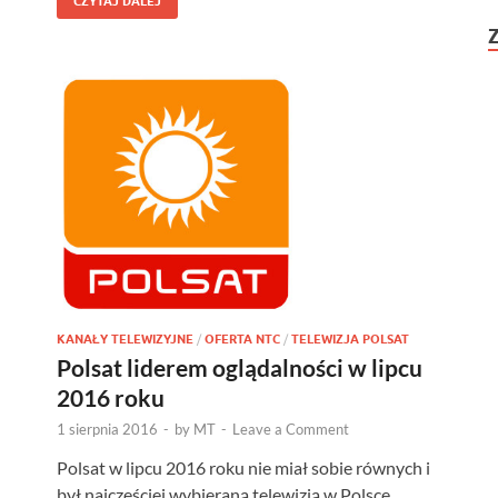
CZYTAJ DALEJ
KANAŁY TELEWIZYJNE
/
OFERTA NTC
/
TELEWIZJA POLSAT
Polsat liderem oglądalności w lipcu
2016 roku
1 sierpnia 2016
-
by
MT
-
Leave a Comment
Polsat w lipcu 2016 roku nie miał sobie równych i
był najczęściej wybieraną telewizją w Polsce,