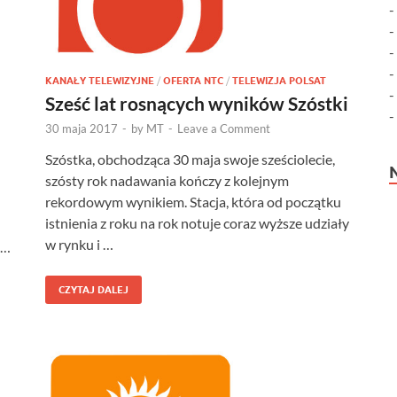
KANAŁY TELEWIZYJNE
/
OFERTA NTC
/
TELEWIZJA POLSAT
Sześć lat rosnących wyników Szóstki
30 maja 2017
-
by
MT
-
Leave a Comment
Szóstka, obchodząca 30 maja swoje sześciolecie,
szósty rok nadawania kończy z kolejnym
rekordowym wynikiem. Stacja, która od początku
istnienia z roku na rok notuje coraz wyższe udziały
w rynku i …
 …
CZYTAJ DALEJ