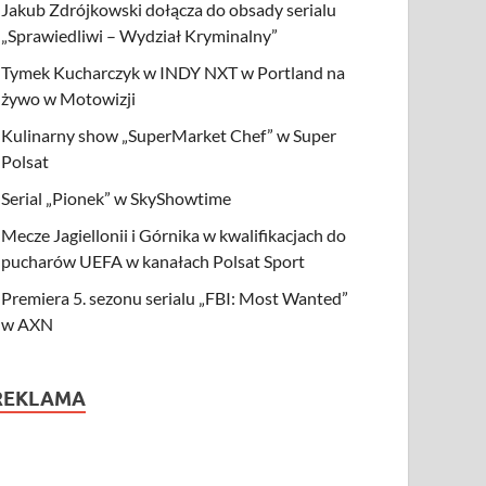
Jakub Zdrójkowski dołącza do obsady serialu
„Sprawiedliwi – Wydział Kryminalny”
Tymek Kucharczyk w INDY NXT w Portland na
żywo w Motowizji
Kulinarny show „SuperMarket Chef” w Super
Polsat
Serial „Pionek” w SkyShowtime
Mecze Jagiellonii i Górnika w kwalifikacjach do
pucharów UEFA w kanałach Polsat Sport
Premiera 5. sezonu serialu „FBI: Most Wanted”
w AXN
REKLAMA