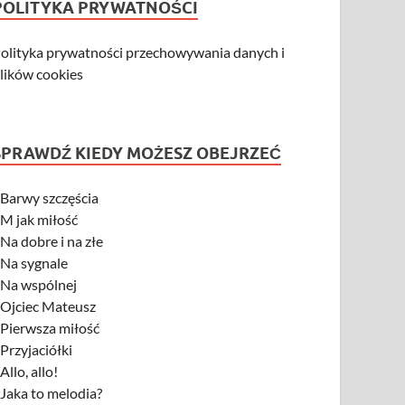
POLITYKA PRYWATNOŚCI
olityka prywatności przechowywania danych i
lików cookies
SPRAWDŹ KIEDY MOŻESZ OBEJRZEĆ
-
Barwy szczęścia
-
M jak miłość
-
Na dobre i na złe
-
Na sygnale
-
Na wspólnej
-
Ojciec Mateusz
-
Pierwsza miłość
-
Przyjaciółki
-
Allo, allo!
-
Jaka to melodia?