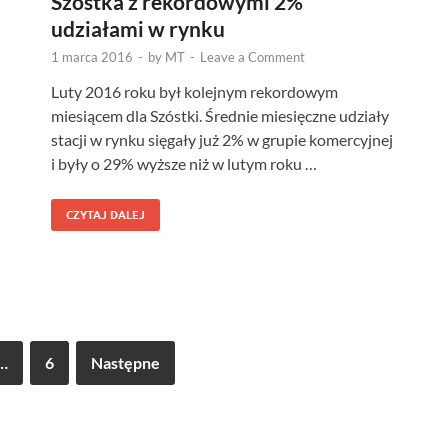
Szóstka z rekordowymi 2%
udziałami w rynku
1 marca 2016
-
by
MT
-
Leave a Comment
Luty 2016 roku był kolejnym rekordowym
miesiącem dla Szóstki. Średnie miesięczne udziały
stacji w rynku sięgały już 2% w grupie komercyjnej
i były o 29% wyższe niż w lutym roku …
CZYTAJ DALEJ
…
6
Następne