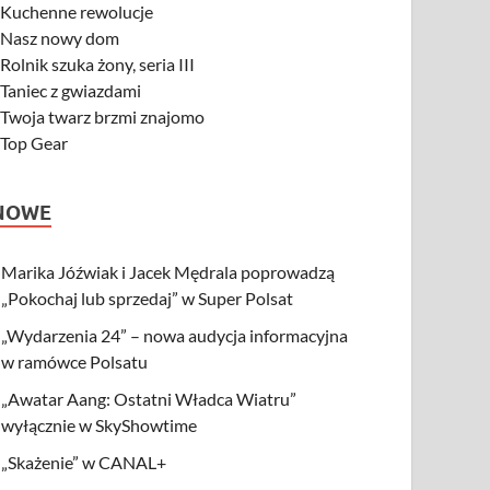
-
Kuchenne rewolucje
-
Nasz nowy dom
-
Rolnik szuka żony, seria III
-
Taniec z gwiazdami
-
Twoja twarz brzmi znajomo
-
Top Gear
NOWE
Marika Jóźwiak i Jacek Mędrala poprowadzą
„Pokochaj lub sprzedaj” w Super Polsat
„Wydarzenia 24” – nowa audycja informacyjna
w ramówce Polsatu
„Awatar Aang: Ostatni Władca Wiatru”
wyłącznie w SkyShowtime
„Skażenie” w CANAL+