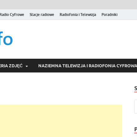
Radio Cyfrowe
Stacje radiowe
Radiofonia i Telewizja
Poradniki
naziemna.info – Telew
Niezależny portal medialny poświęcony Naziemnej Telewizji Cy
serwisom wideo na życzenie (VOD).
Wideo online, VOD
RIA ZDJĘĆ
NAZIEMNA TELEWIZJA I RADIOFONIA CYFROW