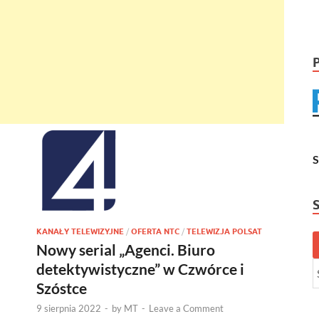
KANAŁY TELEWIZYJNE
/
OFERTA NTC
/
TELEWIZJA POLSAT
Nowy serial „Agenci. Biuro
detektywistyczne” w Czwórce i
Szóstce
9 sierpnia 2022
-
by
MT
-
Leave a Comment