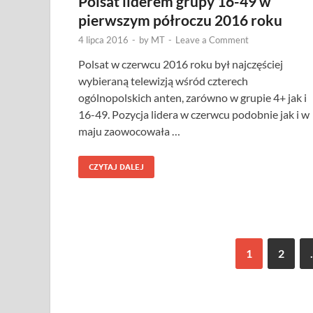
Polsat liderem grupy 16-49 w
pierwszym półroczu 2016 roku
4 lipca 2016
-
by
MT
-
Leave a Comment
Polsat w czerwcu 2016 roku był najczęściej
wybieraną telewizją wśród czterech
ogólnopolskich anten, zarówno w grupie 4+ jak i
16-49. Pozycja lidera w czerwcu podobnie jak i w
maju zaowocowała …
CZYTAJ DALEJ
1
2