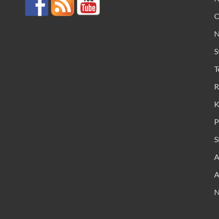
O
N
S
T
R
K
P
S
A
A
N