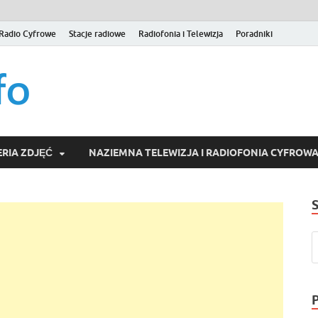
Radio Cyfrowe
Stacje radiowe
Radiofonia i Telewizja
Poradniki
naziemna.info – Telew
Niezależny portal medialny poświęcony Naziemnej Telewizji Cy
serwisom wideo na życzenie (VOD).
Wideo online, VOD
RIA ZDJĘĆ
NAZIEMNA TELEWIZJA I RADIOFONIA CYFROW