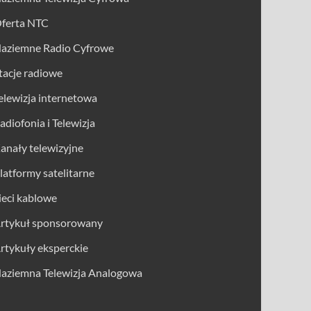
ferta NTC
aziemne Radio Cyfrowe
tacje radiowe
elewizja internetowa
adiofonia i Telewizja
anały telewizyjne
latformy satelitarne
ieci kablowe
rtykuł sponsorowany
rtykuły eksperckie
aziemna Telewizja Analogowa