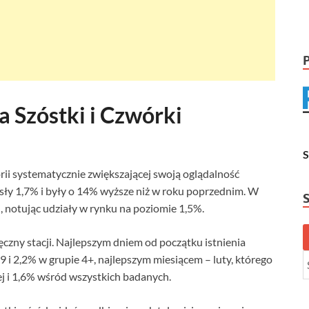
 Szóstki i Czwórki
rii systematycznie zwiększającej swoją oglądalność
sły 1,7% i były o 14% wyższe niż w roku poprzednim. W
, notując udziały w rynku na poziomie 1,5%.
czny stacji. Najlepszym dniem od początku istnienia
9 i 2,2% w grupie 4+, najlepszym miesiącem – luty, którego
j i 1,6% wśród wszystkich badanych.