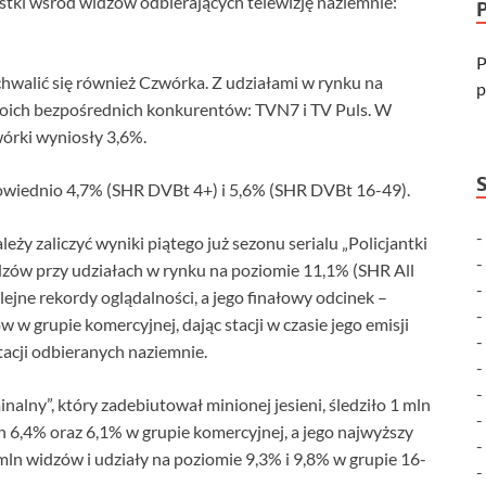
stki wśród widzów odbierających telewizję naziemnie:
P
walić się również Czwórka. Z udziałami w rynku na
p
woich bezpośrednich konkurentów: TVN7 i TV Puls. W
órki wyniosły 3,6%.
owiednio 4,7% (SHR DVBt 4+) i 5,6% (SHR DVBt 16-49).
y zaliczyć wyniki piątego już sezonu serialu „Policjantki
idzów przy udziałach w rynku na poziomie 11,1% (SHR All
olejne rekordy oglądalności, a jego finałowy odcinek –
 w grupie komercyjnej, dając stacji w czasie jego emisji
tacji odbieranych naziemnie.
nalny”, który zadebiutował minionej jesieni, śledziło 1 mln
h 6,4% oraz 6,1% w grupie komercyjnej, a jego najwyższy
ln widzów i udziały na poziomie 9,3% i 9,8% w grupie 16-