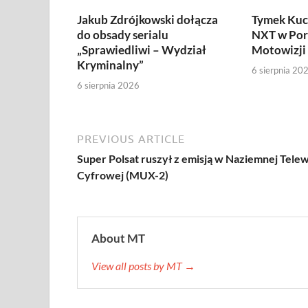
Jakub Zdrójkowski dołącza
Tymek Kuc
do obsady serialu
NXT w Por
„Sprawiedliwi – Wydział
Motowizji
Kryminalny”
6 sierpnia 20
6 sierpnia 2026
PREVIOUS ARTICLE
Super Polsat ruszył z emisją w Naziemnej Telew
Cyfrowej (MUX-2)
About MT
View all posts by MT →