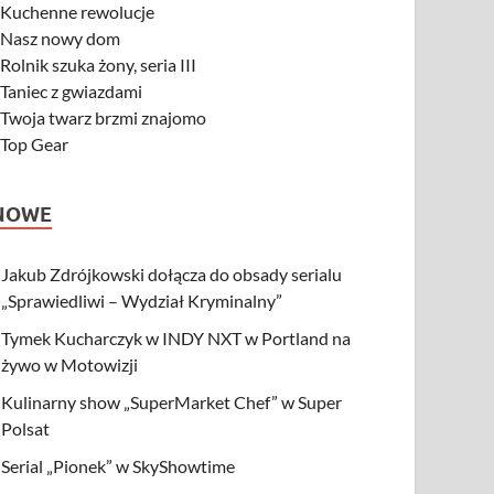
-
Kuchenne rewolucje
-
Nasz nowy dom
-
Rolnik szuka żony, seria III
-
Taniec z gwiazdami
-
Twoja twarz brzmi znajomo
-
Top Gear
NOWE
Jakub Zdrójkowski dołącza do obsady serialu
„Sprawiedliwi – Wydział Kryminalny”
Tymek Kucharczyk w INDY NXT w Portland na
żywo w Motowizji
Kulinarny show „SuperMarket Chef” w Super
Polsat
Serial „Pionek” w SkyShowtime