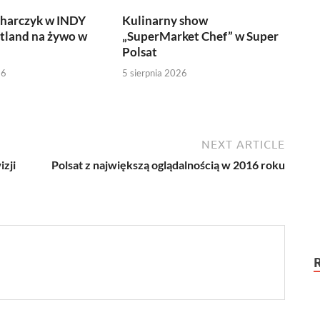
harczyk w INDY
Kulinarny show
tland na żywo w
„SuperMarket Chef” w Super
Polsat
26
5 sierpnia 2026
NEXT ARTICLE
izji
Polsat z największą oglądalnością w 2016 roku