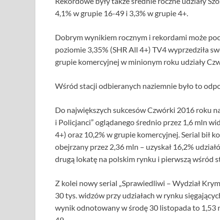
Rekordowe były także średnie roczne udziały Szó
4,1% w grupie 16-49 i 3,3% w grupie 4+.
Dobrym wynikiem rocznym i rekordami może poch
poziomie 3,35% (SHR All 4+) TV4 wyprzedziła s
grupie komercyjnej w minionym roku udziały Czw
Wśród stacji odbieranych naziemnie było to odp
Do największych sukcesów Czwórki 2016 roku należ
i Policjanci” oglądanego średnio przez 1,6 mln w
4+) oraz 10,2% w grupie komercyjnej. Serial bił k
obejrzany przez 2,36 mln – uzyskał 16,2% udziałów
drugą lokatę na polskim rynku i pierwszą wśród s
Z kolei nowy serial „Sprawiedliwi – Wydział Krymi
30 tys. widzów przy udziałach w rynku sięgającyc
wynik odnotowany w środę 30 listopada to 1,53 m
49.