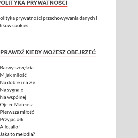
POLITYKA PRYWATNOŚCI
olityka prywatności przechowywania danych i
lików cookies
SPRAWDŹ KIEDY MOŻESZ OBEJRZEĆ
-
Barwy szczęścia
-
M jak miłość
-
Na dobre i na złe
-
Na sygnale
-
Na wspólnej
-
Ojciec Mateusz
-
Pierwsza miłość
-
Przyjaciółki
-
Allo, allo!
-
Jaka to melodia?