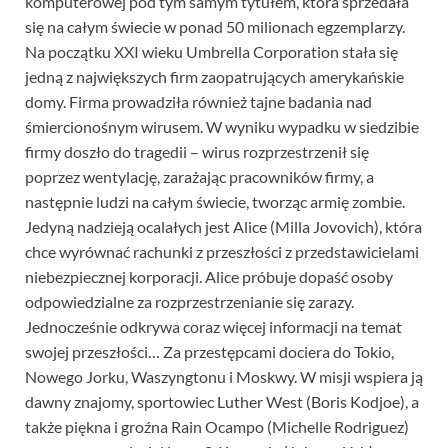
komputerowej pod tym samym tytułem, która sprzedała
się na całym świecie w ponad 50 milionach egzemplarzy.
Na początku XXI wieku Umbrella Corporation stała się
jedną z największych firm zaopatrujących amerykańskie
domy. Firma prowadziła również tajne badania nad
śmiercionośnym wirusem. W wyniku wypadku w siedzibie
firmy doszło do tragedii – wirus rozprzestrzenił się
poprzez wentylację, zarażając pracowników firmy, a
następnie ludzi na całym świecie, tworząc armię zombie.
Jedyną nadzieją ocalałych jest Alice (Milla Jovovich), która
chce wyrównać rachunki z przeszłości z przedstawicielami
niebezpiecznej korporacji. Alice próbuje dopaść osoby
odpowiedzialne za rozprzestrzenianie się zarazy.
Jednocześnie odkrywa coraz więcej informacji na temat
swojej przeszłości… Za przestępcami dociera do Tokio,
Nowego Jorku, Waszyngtonu i Moskwy. W misji wspiera ją
dawny znajomy, sportowiec Luther West (Boris Kodjoe), a
także piękna i groźna Rain Ocampo (Michelle Rodriguez)