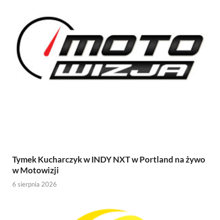
Tymek Kucharczyk w INDY NXT w Portland na żywo
w Motowizji
6 sierpnia 2026