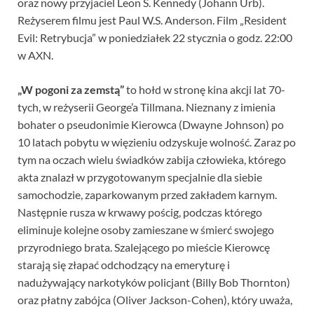
oraz nowy przyjaciel Leon S. Kennedy (Johann Urb).
Reżyserem filmu jest Paul W.S. Anderson. Film „Resident
Evil: Retrybucja” w poniedziałek 22 stycznia o godz. 22:00
w AXN.
„W pogoni za zemstą”
to hołd w stronę kina akcji lat 70-
tych, w reżyserii George’a Tillmana. Nieznany z imienia
bohater o pseudonimie Kierowca (Dwayne Johnson) po
10 latach pobytu w więzieniu odzyskuje wolność. Zaraz po
tym na oczach wielu świadków zabija człowieka, którego
akta znalazł w przygotowanym specjalnie dla siebie
samochodzie, zaparkowanym przed zakładem karnym.
Następnie rusza w krwawy pościg, podczas którego
eliminuje kolejne osoby zamieszane w śmierć swojego
przyrodniego brata. Szalejącego po mieście Kierowcę
starają się złapać odchodzący na emeryturę i
nadużywający narkotyków policjant (Billy Bob Thornton)
oraz płatny zabójca (Oliver Jackson-Cohen), który uważa,