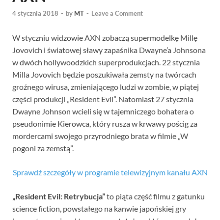
4 stycznia 2018
-
by
MT
-
Leave a Comment
W styczniu widzowie AXN zobaczą supermodelkę Millę
Jovovich i światowej sławy zapaśnika Dwayne’a Johnsona
w dwóch hollywoodzkich superprodukcjach. 22 stycznia
Milla Jovovich będzie poszukiwała zemsty na twórcach
groźnego wirusa, zmieniającego ludzi w zombie, w piątej
części produkcji „Resident Evil”. Natomiast 27 stycznia
Dwayne Johnson wcieli się w tajemniczego bohatera o
pseudonimie Kierowca, który rusza w krwawy pościg za
mordercami swojego przyrodniego brata w filmie „W
pogoni za zemstą”.
Sprawdź szczegóły w programie telewizyjnym kanału AXN
„Resident Evil: Retrybucja”
to piąta część filmu z gatunku
science fiction, powstałego na kanwie japońskiej gry