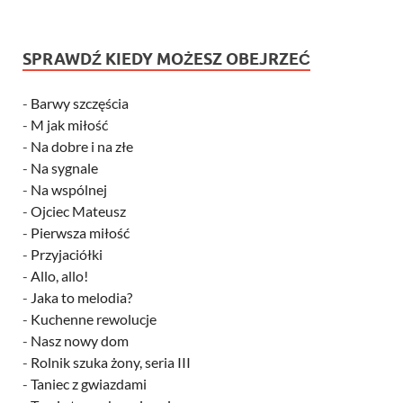
SPRAWDŹ KIEDY MOŻESZ OBEJRZEĆ
-
Barwy szczęścia
-
M jak miłość
-
Na dobre i na złe
-
Na sygnale
-
Na wspólnej
-
Ojciec Mateusz
-
Pierwsza miłość
-
Przyjaciółki
-
Allo, allo!
-
Jaka to melodia?
-
Kuchenne rewolucje
-
Nasz nowy dom
-
Rolnik szuka żony, seria III
-
Taniec z gwiazdami