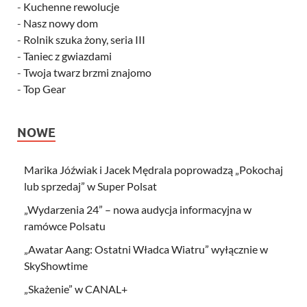
-
Kuchenne rewolucje
-
Nasz nowy dom
-
Rolnik szuka żony, seria III
-
Taniec z gwiazdami
-
Twoja twarz brzmi znajomo
-
Top Gear
NOWE
Marika Jóźwiak i Jacek Mędrala poprowadzą „Pokochaj
lub sprzedaj” w Super Polsat
„Wydarzenia 24” – nowa audycja informacyjna w
ramówce Polsatu
„Awatar Aang: Ostatni Władca Wiatru” wyłącznie w
SkyShowtime
„Skażenie” w CANAL+