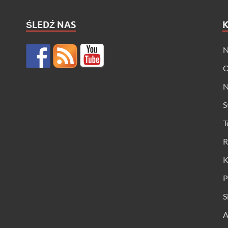
ŚLEDŹ NAS
N
O
N
S
T
R
K
P
S
A