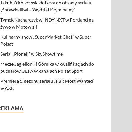
Jakub Zdrójkowski dołącza do obsady serialu
„Sprawiedliwi – Wydział Kryminalny”
Tymek Kucharczyk w INDY NXT w Portland na
żywo w Motowizji
Kulinarny show „SuperMarket Chef” w Super
Polsat
Serial „Pionek” w SkyShowtime
Mecze Jagiellonii i Górnika w kwalifikacjach do
pucharów UEFA w kanałach Polsat Sport
Premiera 5. sezonu serialu „FBI: Most Wanted”
w AXN
REKLAMA