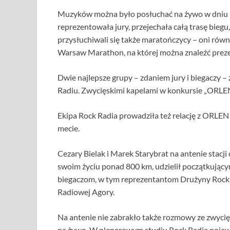
Muzyków można było posłuchać na żywo w dniu ma
reprezentowała jury, przejechała całą trasę biegu
przysłuchiwali się także maratończycy – oni rów
Warsaw Marathon, na której można znaleźć preze
Dwie najlepsze grupy – zdaniem jury i biegaczy 
Radiu. Zwycięskimi kapelami w konkursie „ORLEN 
Ekipa Rock Radia prowadziła też relację z ORLE
mecie.
Cezary Bielak i Marek Starybrat na antenie stacji
swoim życiu ponad 800 km, udzielił początkujący
biegaczom, w tym reprezentantom Drużyny Rock R
Radiowej Agory.
Na antenie nie zabrakło także rozmowy ze zwy
na żywo. W plenerowym studiu Rock Radia pojawil