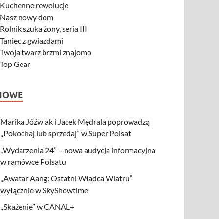
-
Kuchenne rewolucje
-
Nasz nowy dom
-
Rolnik szuka żony, seria III
-
Taniec z gwiazdami
-
Twoja twarz brzmi znajomo
-
Top Gear
NOWE
Marika Jóźwiak i Jacek Mędrala poprowadzą
„Pokochaj lub sprzedaj” w Super Polsat
„Wydarzenia 24” – nowa audycja informacyjna
w ramówce Polsatu
„Awatar Aang: Ostatni Władca Wiatru”
wyłącznie w SkyShowtime
„Skażenie” w CANAL+