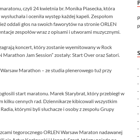
ratonu, czyli 24 kwietnia br. Monika Piasecka, która
, wysłuchała i oceniła występ każdej kapeli. Zespołom
P
nież oddali głos na swoich faworytów na stronie ORLEN
p
ntacje zespołów wraz z opisami i utworami muzycznymi.
– zagrają koncert, który zostanie wyemitowany w Rock
Marathon Jam Session” zostały: Start Over oraz Satori.
N Warsaw Marathon – ze studia plenerowego tuż przy
 ogłosili start maratonu. Marek Starybrat, który przebiegł w
m kilku cennych rad. Dziennikarze kibicowali wszystkim
adia, którymi byli słuchacze i osoby z zespołu Grupy
cięzcami tegorocznego ORLEN Warsaw Maraton nadawanej
i się Artur Kozłowski i Henryk Szost, którzy pojadą na