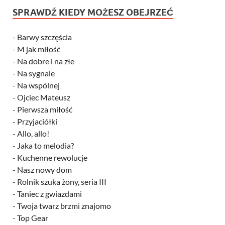
SPRAWDŹ KIEDY MOŻESZ OBEJRZEĆ
-
Barwy szczęścia
-
M jak miłość
-
Na dobre i na złe
-
Na sygnale
-
Na wspólnej
-
Ojciec Mateusz
-
Pierwsza miłość
-
Przyjaciółki
-
Allo, allo!
-
Jaka to melodia?
-
Kuchenne rewolucje
-
Nasz nowy dom
-
Rolnik szuka żony, seria III
-
Taniec z gwiazdami
-
Twoja twarz brzmi znajomo
-
Top Gear