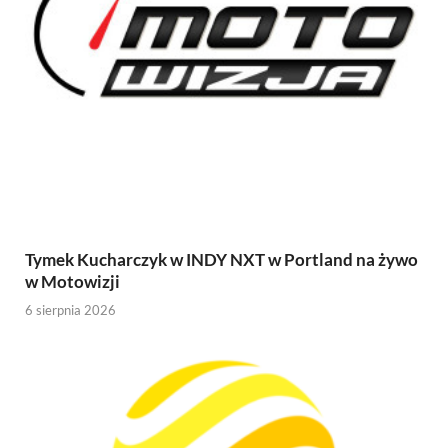
Tymek Kucharczyk w INDY NXT w Portland na żywo
w Motowizji
6 sierpnia 2026