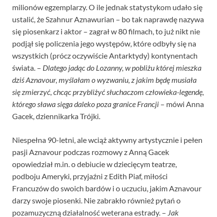
milionów egzemplarzy. O ile jednak statystykom udało się
ustalić, że Szahnur Aznawurian – bo tak naprawdę nazywa
się piosenkarz i aktor – zagrał w 80 filmach, to już nikt nie
podjął się policzenia jego występów, które odbyły się na
wszystkich (prócz oczywiście Antarktydy) kontynentach
świata. –
Dlatego jadąc do Lozanny, w pobliżu której mieszka
dziś Aznavour, myślałam o wyzwaniu, z jakim będę musiała
się zmierzyć, chcąc przybliżyć słuchaczom człowieka-legendę,
którego sława sięga daleko poza granice Francji
– mówi Anna
Gacek, dziennikarka Trójki.
Niespełna 90-letni, ale wciąż aktywny artystycznie i pełen
pasji Aznavour podczas rozmowy z Anną Gacek
opowiedział m.in. o debiucie w dziecięcym teatrze,
podboju Ameryki, przyjaźni z Edith Piaf, miłości
Francuzów do swoich bardów i o uczuciu, jakim Aznavour
darzy swoje piosenki. Nie zabrakło również pytań o
pozamuzyczną działalność weterana estrady. –
Jak