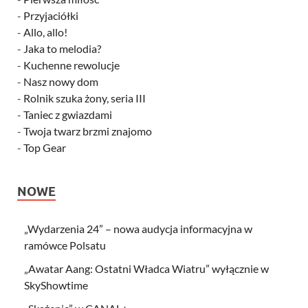
-
Przyjaciółki
-
Allo, allo!
-
Jaka to melodia?
-
Kuchenne rewolucje
-
Nasz nowy dom
-
Rolnik szuka żony, seria III
-
Taniec z gwiazdami
-
Twoja twarz brzmi znajomo
-
Top Gear
NOWE
„Wydarzenia 24” – nowa audycja informacyjna w
ramówce Polsatu
„Awatar Aang: Ostatni Władca Wiatru” wyłącznie w
SkyShowtime