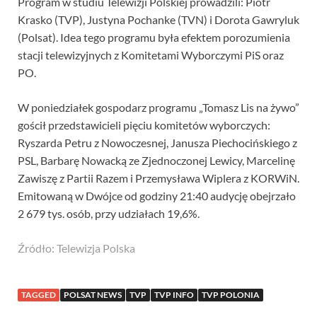
Program w studiu Telewizji Polskiej prowadzili: Piotr
Krasko (TVP), Justyna Pochanke (TVN) i Dorota Gawryluk
(Polsat). Idea tego programu była efektem porozumienia
stacji telewizyjnych z Komitetami Wyborczymi PiS oraz
PO.
W poniedziałek gospodarz programu „Tomasz Lis na żywo”
gościł przedstawicieli pięciu komitetów wyborczych:
Ryszarda Petru z Nowoczesnej, Janusza Piechocińskiego z
PSL, Barbarę Nowacką ze Zjednoczonej Lewicy, Marcelinę
Zawiszę z Partii Razem i Przemysława Wiplera z KORWiN.
Emitowaną w Dwójce od godziny 21:40 audycję obejrzało
2 679 tys. osób, przy udziałach 19,6%.
Źródło: Telewizja Polska
TAGGED
POLSAT NEWS
TVP
TVP INFO
TVP POLONIA