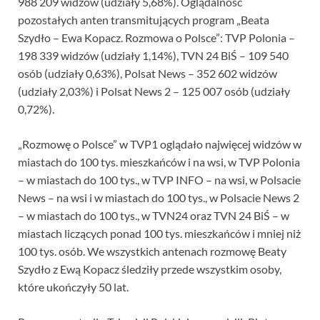
988 209 widzów (udziały 5,68%). Oglądalność
pozostałych anten transmitujących program „Beata
Szydło – Ewa Kopacz. Rozmowa o Polsce”: TVP Polonia –
198 339 widzów (udziały 1,14%), TVN 24 BiŚ – 109 540
osób (udziały 0,63%), Polsat News – 352 602 widzów
(udziały 2,03%) i Polsat News 2 – 125 007 osób (udziały
0,72%).
„Rozmowę o Polsce” w TVP1 oglądało najwięcej widzów w
miastach do 100 tys. mieszkańców i na wsi, w TVP Polonia
– w miastach do 100 tys., w TVP INFO – na wsi, w Polsacie
News – na wsi i w miastach do 100 tys., w Polsacie News 2
– w miastach do 100 tys., w TVN24 oraz TVN 24 BiŚ – w
miastach liczących ponad 100 tys. mieszkańców i mniej niż
100 tys. osób. We wszystkich antenach rozmowę Beaty
Szydło z Ewą Kopacz śledziły przede wszystkim osoby,
które ukończyły 50 lat.