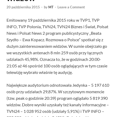
20 października 2015
-
by
MT
-
Leave a Comment
Emitowany 19 października 2015 roku w TVP1, TVP
INFO, TVP Polonia, TVN24, TVN24 Biznes i Świat, Polsat
News i Polsat News 2 program publicystyczny „Beata
Szydło – Ewa Kopacz. Rozmowa o Polsce” spotkał się z
dużym zainteresowaniem widzów. W sumie obejrzało go
we wszystkich antenach 8 mln 259 osób przy łącznych
udziałach 45,98%. Oznacza to, że w godzinach 20:00-
21:05 aż 46 spośród 100 osób oglądających w tym czasie
telewizję wybrało właśnie tę audycję.
Największe audytorium odnotowała Jedynka – 5 197 610
osób przy udziałach 29,87%. W szczytowym momencie
(tzw. peak o godzinie 20:39) program oglądało 5 819 390
widzów. Dobre wyniki uzyskały też kanały informacyjne –
TVN24 – 1 028 952 osób (udziały 5,91%) i TVP INFO –