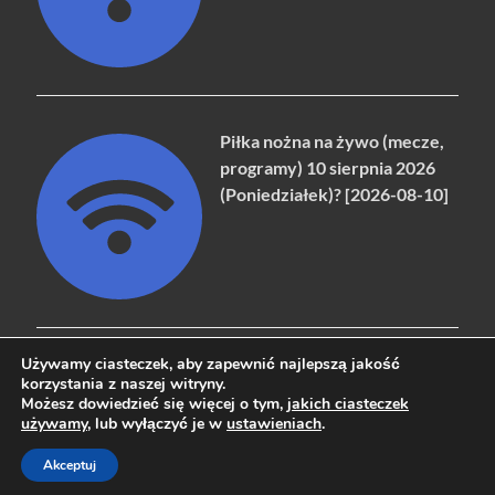
Piłka nożna na żywo (mecze,
programy) 10 sierpnia 2026
(Poniedziałek)? [2026-08-10]
Używamy ciasteczek, aby zapewnić najlepszą jakość
korzystania z naszej witryny.
Możesz dowiedzieć się więcej o tym,
jakich ciasteczek
Copyright © 2026
naziemna.info - Telewizja cyfrowa, Radio,
używamy
, lub wyłączyć je w
ustawieniach
.
Wideo online, VOD
.
Akceptuj
Powered by
WordPress
and
HitMag
.