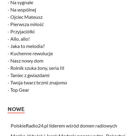
-
Na sygnale
-
Na wspólnej
-
Ojciec Mateusz
-
Pierwsza miłość
-
Przyjaciółki
-
Allo, allo!
-
Jaka to melodia?
-
Kuchenne rewolucje
-
Nasz nowy dom
-
Rolnik szuka żony, seria III
-
Taniec z gwiazdami
-
Twoja twarz brzmi znajomo
-
Top Gear
NOWE
PolskieRadio24.pl liderem wśród domen radiowych
Marika Jóźwiak i Jacek Mędrala poprowadzą „Pokochaj