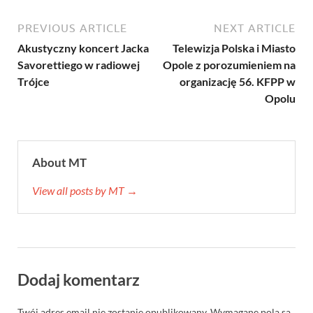
PREVIOUS ARTICLE
NEXT ARTICLE
Akustyczny koncert Jacka
Telewizja Polska i Miasto
Savorettiego w radiowej
Opole z porozumieniem na
Trójce
organizację 56. KFPP w
Opolu
About MT
View all posts by MT →
Dodaj komentarz
Twój adres email nie zostanie opublikowany.
Wymagane pola są