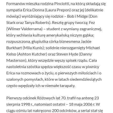
Formanów mieszka rodzina Pinciotti, na którą składają się
sympatia Erica Donna (Laura Prepon) oraz jej (delikatnie
mówiąc) wyróżniający się rodzice – Bob i Midge (Don
Stark oraz Tanya Roberts). Resztę grupy tworzą: Fez
(Wilmer Valderrama) – student z wymiany zagranicznej,
który wchłania kulturę amerykańską niczym gąbka;
rozpuszczona, głupiutka córka biznesmena Jackie
Burkhart (Mila Kunis); solidnie nierozgarnięty Michael
Kelso (Ashton Kutcher) oraz Steven Hyde (Danny
Masterson), który wszędzie węszy spisek rządu. Cała
nastoletnia szóstka spędza większość czasu w piwnicy
Erica na rozmowach o życiu, o pierwszych miłościach i o
szalonych pomysłach, które w latach siedemdziesiątych
często wpędzały ich w niemałe tarapaty.
Pierwszy odcinek Różowych lat 70. trafił na antenę 23
sierpnia 1998 r., natomiast ostatni – 18 maja 2006 r. W
ciągu ośmiu lat nakręcono 200 odcinków, a serial stał się