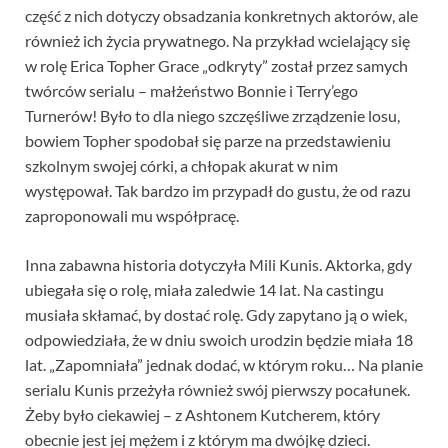
część z nich dotyczy obsadzania konkretnych aktorów, ale
również ich życia prywatnego. Na przykład wcielający się
w rolę Erica Topher Grace „odkryty” został przez samych
twórców serialu – małżeństwo Bonnie i Terry’ego
Turnerów! Było to dla niego szczęśliwe zrządzenie losu,
bowiem Topher spodobał się parze na przedstawieniu
szkolnym swojej córki, a chłopak akurat w nim
występował. Tak bardzo im przypadł do gustu, że od razu
zaproponowali mu współpracę.
Inna zabawna historia dotyczyła Mili Kunis. Aktorka, gdy
ubiegała się o rolę, miała zaledwie 14 lat. Na castingu
musiała skłamać, by dostać rolę. Gdy zapytano ją o wiek,
odpowiedziała, że w dniu swoich urodzin będzie miała 18
lat. „Zapomniała” jednak dodać, w którym roku… Na planie
serialu Kunis przeżyła również swój pierwszy pocałunek.
Żeby było ciekawiej – z Ashtonem Kutcherem, który
obecnie jest jej mężem i z którym ma dwójkę dzieci.