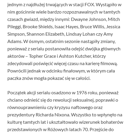
jednym z najdłużej trwających w stacji FOX. Wystąpiło w
nim gościnnie wiele bardzo rozpoznawalnych w tamtych
czasach gwiazd, między innymi: Dwayne Johnson, Mitch
Pileggi, Brooke Shields, Isaac Hayes, Bruce Willis, Jessica
Simpson, Shannon Elizabeth, Lindsay Lohan czy Amy
Adams. W ósmym, ostatnim sezonie nastąpiły zmiany,
ponieważ z serialu postanowiła odejść dwójka głównych
aktorów – Topher Grace i Ashton Kutcher, którzy
zdecydowali poświęcić więcej czasu na karierę filmową.
Powrócili jednak w odcinku finałowym, w którym cała
paczka znów mogła pokazać się w całości.
Początek akcji serialu osadzono w 1976 roku, ponieważ
chciano odnieść się do rewolucji seksualnej, poprawki o
równouprawnieniu czy kryzysu naftowego oraz
prezydentury Richarda Nixona. Wszystko to wpłynęło na
kulturę tamtych lat i ukształtowało wizerunek bohaterów
przedstawionych w Różowych latach 70. Przejście do