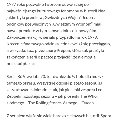
1977 roku pozwoliło twórcom odwołać się do
najważniejszego kulturowego fenomenu w historii kina,
jakim była premiera „Gwiezdnych Wojen”. Jeden z
odcinków poświęconych „Gwiezdnym Wojnom” miał
nawet premierę w tym samym dniu co kinowy film.
Zakończenie akcji w serialu przypadło na rok 1979.
Kręcenie finałowego odcinka jednak wciąż się przeciągało,
a wszystko to… przez Laurę Prepon, która tak przeżyła
zakończenie serii o paczce przyjaciół, że nie mogła
przestać płakać.
Serial Różowe lata 70. to również duży hołd dla muzyki
tamtego okresu. Wszystkie odcinki piątego sezonu są
zatytułowane dokładnie tak, jak piosenki zespołu Led
Zeppelin, szóstego sezonu – jak piosenki The Who,
siódmego – The Rolling Stones, ósmego – Queen.
Z serialem wiąże się wiele bardzo ciekawych historii. Spora