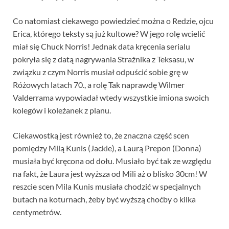
Co natomiast ciekawego powiedzieć można o Redzie, ojcu
Erica, którego teksty są już kultowe? W jego rolę wcielić
miał się Chuck Norris! Jednak data kręcenia serialu
pokryła się z datą nagrywania Strażnika z Teksasu, w
związku z czym Norris musiał odpuścić sobie grę w
Różowych latach 70., a rolę Tak naprawdę Wilmer
Valderrama wypowiadał wtedy wszystkie imiona swoich
kolegów i koleżanek z planu.
Ciekawostką jest również to, że znaczna część scen
pomiędzy Milą Kunis (Jackie), a Laurą Prepon (Donna)
musiała być kręcona od dołu. Musiało być tak ze względu
na fakt, że Laura jest wyższa od Mili aż o blisko 30cm! W
reszcie scen Mila Kunis musiała chodzić w specjalnych
butach na koturnach, żeby być wyższą choćby o kilka
centymetrów.