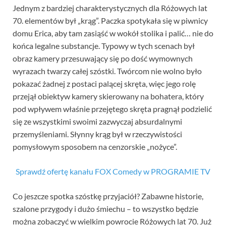
Jednym z bardziej charakterystycznych dla Różowych lat
70. elementów był „krąg”. Paczka spotykała się w piwnicy
domu Erica, aby tam zasiąść w wokół stolika i palić… nie do
końca legalne substancje. Typowy w tych scenach był
obraz kamery przesuwający się po dość wymownych
wyrazach twarzy całej szóstki. Twórcom nie wolno było
pokazać żadnej z postaci palącej skręta, więc jego rolę
przejął obiektyw kamery skierowany na bohatera, który
pod wpływem właśnie przejętego skręta pragnął podzielić
się ze wszystkimi swoimi zazwyczaj absurdalnymi
przemyśleniami. Słynny krąg był w rzeczywistości
pomysłowym sposobem na cenzorskie „nożyce”.
Sprawdź ofertę kanału FOX Comedy w PROGRAMIE TV
Co jeszcze spotka szóstkę przyjaciół? Zabawne historie,
szalone przygody i dużo śmiechu – to wszystko będzie
można zobaczyć w wielkim powrocie Różowych lat 70. Już