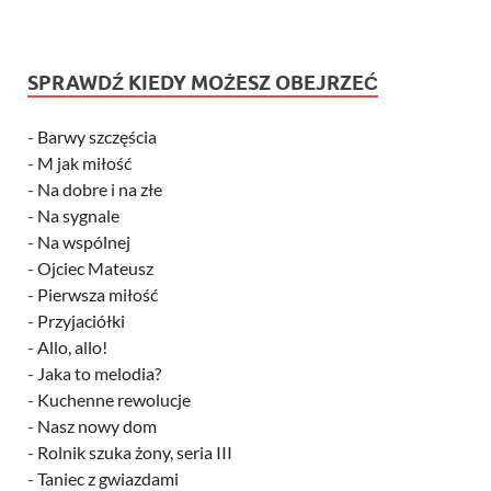
SPRAWDŹ KIEDY MOŻESZ OBEJRZEĆ
-
Barwy szczęścia
-
M jak miłość
-
Na dobre i na złe
-
Na sygnale
-
Na wspólnej
-
Ojciec Mateusz
-
Pierwsza miłość
-
Przyjaciółki
-
Allo, allo!
-
Jaka to melodia?
-
Kuchenne rewolucje
-
Nasz nowy dom
-
Rolnik szuka żony, seria III
-
Taniec z gwiazdami