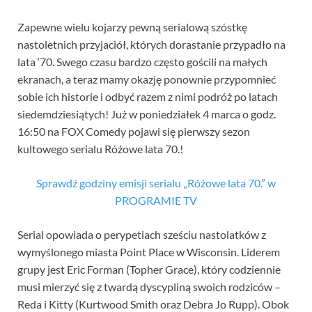
Zapewne wielu kojarzy pewną serialową szóstkę
nastoletnich przyjaciół, których dorastanie przypadło na
lata ‘70. Swego czasu bardzo często gościli na małych
ekranach, a teraz mamy okazję ponownie przypomnieć
sobie ich historie i odbyć razem z nimi podróż po latach
siedemdziesiątych! Już w poniedziałek 4 marca o godz.
16:50 na FOX Comedy pojawi się pierwszy sezon
kultowego serialu Różowe lata 70.!
Sprawdź godziny emisji serialu „Różowe lata 70.” w
PROGRAMIE TV
Serial opowiada o perypetiach sześciu nastolatków z
wymyślonego miasta Point Place w Wisconsin. Liderem
grupy jest Eric Forman (Topher Grace), który codziennie
musi mierzyć się z twardą dyscypliną swoich rodziców –
Reda i Kitty (Kurtwood Smith oraz Debra Jo Rupp). Obok