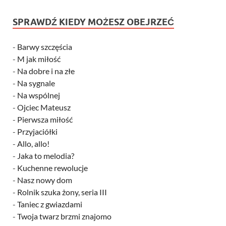
SPRAWDŹ KIEDY MOŻESZ OBEJRZEĆ
-
Barwy szczęścia
-
M jak miłość
-
Na dobre i na złe
-
Na sygnale
-
Na wspólnej
-
Ojciec Mateusz
-
Pierwsza miłość
-
Przyjaciółki
-
Allo, allo!
-
Jaka to melodia?
-
Kuchenne rewolucje
-
Nasz nowy dom
-
Rolnik szuka żony, seria III
-
Taniec z gwiazdami
-
Twoja twarz brzmi znajomo