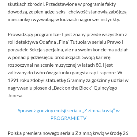
skutkach zbrodni. Przedstawione w programie fakty
dowodzą, że pieniądze, seks i chciwość stanowią zabójczą
mieszankę i wyzwalają w ludziach najgorsze instynkty.
Prowadzący program Ice-T jest znany przede wszystkim z
roli detektywa Odafina „Fina” Tutuola w serialu Prawo i
porządek: Sekcja specjalna, ale na swoim koncie ma udział
w ponad piędziesięciu produkcjach. Swoją karierę
rozpoczynał na scenie muzycznej w latach 80. i jest
zaliczany do twórców gatunku gangsta rap i rapcore. W
1991 roku zdobył statuetkę Grammy za gościnny udział w
nagrywaniu piosenki „Back on the Block” Quincy’ego
Jonesa.
Sprawdź godziny emisji serialu „Z zimną krwią” w
PROGRAMIE TV
Polska premiera nowego serialu Z zimną krwią w środę 26