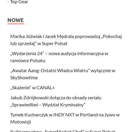
-
Top Gear
NOWE
Marika Jóźwiak i Jacek Mędrala poprowadzą „Pokochaj
lub sprzedaj” w Super Polsat
„Wydarzenia 24” – nowa audycja informacyjna w
ramówce Polsatu
„Awatar Aang: Ostatni Władca Wiatru” wyłącznie w
SkyShowtime
„Skażenie” w CANAL+
Jakub Zdrójkowski dołącza do obsady serialu
„Sprawiedliwi – Wydział Kryminalny”
Tymek Kucharczyk w INDY NXT w Portland na żywo w
Motowizji
Kulinarny show „SuperMarket Chef” w Super Polsat