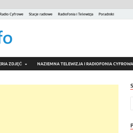
Radio Cyfrowe
Stacje radiowe
Radiofonia i Telewizja
Poradniki
naziemna.info – Telew
Niezależny portal medialny poświęcony Naziemnej Telewizji Cy
serwisom wideo na życzenie (VOD).
Wideo online, VOD
RIA ZDJĘĆ
NAZIEMNA TELEWIZJA I RADIOFONIA CYFROW