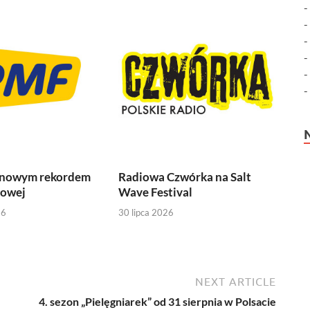
 nowym rekordem
Radiowa Czwórka na Salt
iowej
Wave Festival
26
30 lipca 2026
NEXT ARTICLE
4. sezon „Pielęgniarek” od 31 sierpnia w Polsacie