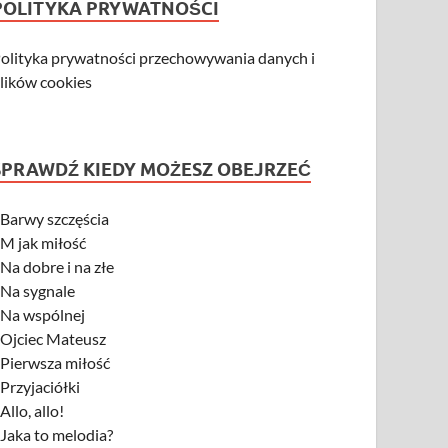
POLITYKA PRYWATNOŚCI
olityka prywatności przechowywania danych i
lików cookies
SPRAWDŹ KIEDY MOŻESZ OBEJRZEĆ
-
Barwy szczęścia
-
M jak miłość
-
Na dobre i na złe
-
Na sygnale
-
Na wspólnej
-
Ojciec Mateusz
-
Pierwsza miłość
-
Przyjaciółki
-
Allo, allo!
-
Jaka to melodia?