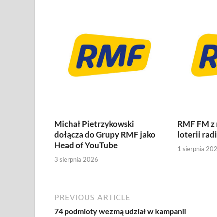
Michał Pietrzykowski
RMF FM z
dołącza do Grupy RMF jako
loterii rad
Head of YouTube
1 sierpnia 20
3 sierpnia 2026
PREVIOUS ARTICLE
74 podmioty wezmą udział w kampanii