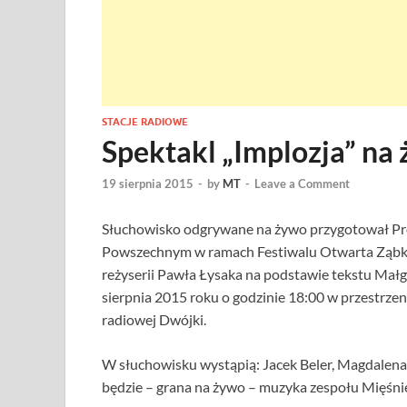
STACJE RADIOWE
Spektakl „Implozja” na
19 sierpnia 2015
-
by
MT
-
Leave a Comment
Słuchowisko odgrywane na żywo przygotował Pro
Powszechnym w ramach Festiwalu Otwarta Ząbkow
reżyserii Pawła Łysaka na podstawie tekstu Małg
sierpnia 2015 roku o godzinie 18:00 w przestrzen
radiowej Dwójki.
W słuchowisku wystąpią: Jacek Beler, Magdalena K
będzie – grana na żywo – muzyka zespołu Mięśni