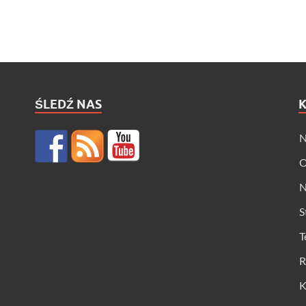
ŚLEDŹ NAS
N
O
N
S
T
R
K