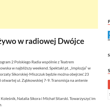
 żywo w radiowej Dwójce
gram 2 Polskiego Radia wspólnie z Teatrem
ska w najbliższy weekend. Spektakl pt. „Implozja” w
orzaty Sikorskiej-Miszczuk będzie można obejrzeć 23
i otwartej ul. Ząbkowskiej 7-9. Transmisja na antenie
oleśnik, Natalia Sikora i Michał Sitarski. Towarzyszyć im
e.