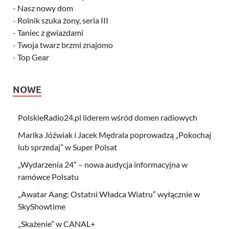
-
Nasz nowy dom
-
Rolnik szuka żony, seria III
-
Taniec z gwiazdami
-
Twoja twarz brzmi znajomo
-
Top Gear
NOWE
PolskieRadio24.pl liderem wśród domen radiowych
Marika Jóźwiak i Jacek Mędrala poprowadzą „Pokochaj
lub sprzedaj” w Super Polsat
„Wydarzenia 24” – nowa audycja informacyjna w
ramówce Polsatu
„Awatar Aang: Ostatni Władca Wiatru” wyłącznie w
SkyShowtime
„Skażenie” w CANAL+