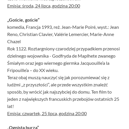
Emisja: środa, 24 lipca, godzina 20:00
„Goście, goście”
komedia, Francja 1993, reż. Jean-Marie Poiré, wyst.: Jean
Reno, Christian Clavier, Valérie Lemercier, Marie-Anne
Chazel
Rok 1122. Roztargniony czarodziej przypadkiem przenosi
dzielnego wojownika - Godfryda de Maplhete zwanego
Śmiałym oraz jego wiernego giermka Jacquouille’a la
Fripouille’a – do XX wieku.
Teraz obaj muszą nauczyć się jak porozumiewać się z
ludźmi „z przyszłości”, ale przede wszystkim znaleźć
sposób, by wrócić jak najszybciej do domu. Ten film to
jeden z największych francuskich przebojów ostatnich 25
lat!
Emisja: czwartek, 25 lipca, godzina 20:00
„Ognista burza”