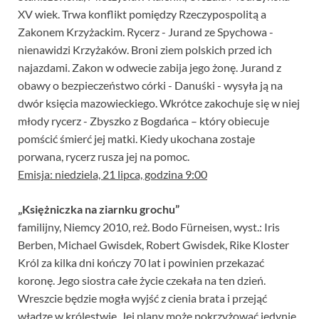
XV wiek. Trwa konflikt pomiędzy Rzeczypospolitą a
Zakonem Krzyżackim. Rycerz - Jurand ze Spychowa -
nienawidzi Krzyżaków. Broni ziem polskich przed ich
najazdami. Zakon w odwecie zabija jego żonę. Jurand z
obawy o bezpieczeństwo córki - Danuśki - wysyła ją na
dwór księcia mazowieckiego. Wkrótce zakochuje się w niej
młody rycerz - Zbyszko z Bogdańca – który obiecuje
pomścić śmierć jej matki. Kiedy ukochana zostaje
porwana, rycerz rusza jej na pomoc.
Emisja: niedziela, 21 lipca, godzina 9:00
„Księżniczka na ziarnku grochu”
familijny, Niemcy 2010, reż. Bodo Fürneisen, wyst.: Iris
Berben, Michael Gwisdek, Robert Gwisdek, Rike Kloster
Król za kilka dni kończy 70 lat i powinien przekazać
koronę. Jego siostra całe życie czekała na ten dzień.
Wreszcie będzie mogła wyjść z cienia brata i przejąć
władzę w królestwie. Jej plany może pokrzyżować jedynie