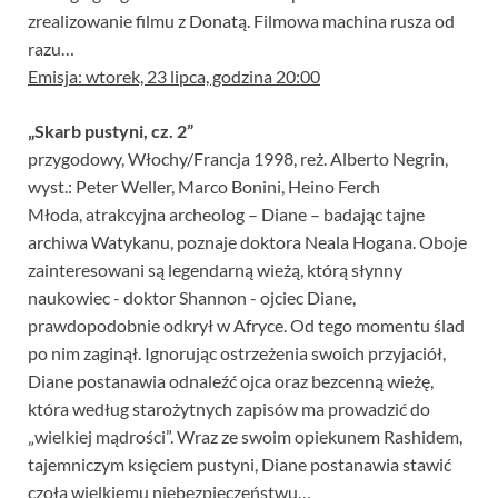
zrealizowanie filmu z Donatą. Filmowa machina rusza od
razu…
Emisja: wtorek, 23 lipca, godzina 20:00
„Skarb pustyni, cz. 2”
przygodowy, Włochy/Francja 1998, reż. Alberto Negrin,
wyst.: Peter Weller, Marco Bonini, Heino Ferch
Młoda, atrakcyjna archeolog – Diane – badając tajne
archiwa Watykanu, poznaje doktora Neala Hogana. Oboje
zainteresowani są legendarną wieżą, którą słynny
naukowiec - doktor Shannon - ojciec Diane,
prawdopodobnie odkrył w Afryce. Od tego momentu ślad
po nim zaginął. Ignorując ostrzeżenia swoich przyjaciół,
Diane postanawia odnaleźć ojca oraz bezcenną wieżę,
która według starożytnych zapisów ma prowadzić do
„wielkiej mądrości”. Wraz ze swoim opiekunem Rashidem,
tajemniczym księciem pustyni, Diane postanawia stawić
czoła wielkiemu niebezpieczeństwu…