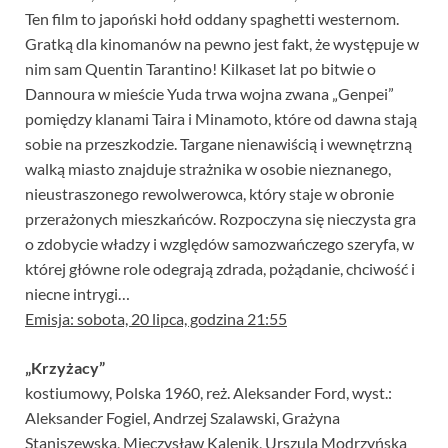
Ten film to japoński hołd oddany spaghetti westernom.
Gratką dla kinomanów na pewno jest fakt, że występuje w
nim sam Quentin Tarantino! Kilkaset lat po bitwie o
Dannoura w mieście Yuda trwa wojna zwana „Genpei”
pomiędzy klanami Taira i Minamoto, które od dawna stają
sobie na przeszkodzie. Targane nienawiścią i wewnętrzną
walką miasto znajduje strażnika w osobie nieznanego,
nieustraszonego rewolwerowca, który staje w obronie
przerażonych mieszkańców. Rozpoczyna się nieczysta gra
o zdobycie władzy i względów samozwańczego szeryfa, w
której główne role odegrają zdrada, pożądanie, chciwość i
niecne intrygi…
Emisja: sobota, 20 lipca, godzina 21:55
„Krzyżacy”
kostiumowy, Polska 1960, reż. Aleksander Ford, wyst.:
Aleksander Fogiel, Andrzej Szalawski, Grażyna
Staniszewska, Mieczysław Kalenik, Urszula Modrzyńska