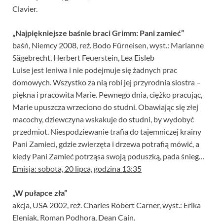
Clavier.
„Najpiękniejsze baśnie braci Grimm: Pani zamieć”
baśń, Niemcy 2008, reż. Bodo Fürneisen, wyst.: Marianne
Sägebrecht, Herbert Feuerstein, Lea Eisleb
Luise jest leniwa i nie podejmuje się żadnych prac
domowych. Wszystko za nią robi jej przyrodnia siostra –
piękna i pracowita Marie. Pewnego dnia, ciężko pracując,
Marie upuszcza wrzeciono do studni. Obawiając się złej
macochy, dziewczyna wskakuje do studni, by wydobyć
przedmiot. Niespodziewanie trafia do tajemniczej krainy
Pani Zamieci, gdzie zwierzęta i drzewa potrafią mówić, a
kiedy Pani Zamieć potrząsa swoją poduszką, pada śnieg…
Emisja: sobota, 20 lipca, godzina 13:35
„W pułapce zła”
akcja, USA 2002, reż. Charles Robert Carner, wyst.: Erika
Eleniak, Roman Podhora, Dean Cain.