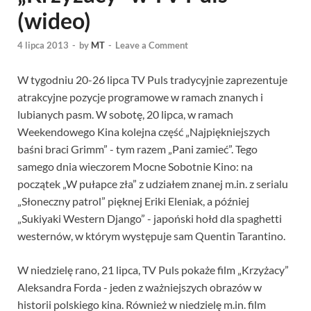
(wideo)
4 lipca 2013
-
by
MT
-
Leave a Comment
W tygodniu 20-26 lipca TV Puls tradycyjnie zaprezentuje
atrakcyjne pozycje programowe w ramach znanych i
lubianych pasm. W sobotę, 20 lipca, w ramach
Weekendowego Kina kolejna część „Najpiękniejszych
baśni braci Grimm” - tym razem „Pani zamieć”. Tego
samego dnia wieczorem Mocne Sobotnie Kino: na
początek „W pułapce zła” z udziałem znanej m.in. z serialu
„Słoneczny patrol” pięknej Eriki Eleniak, a później
„Sukiyaki Western Django” - japoński hołd dla spaghetti
westernów, w którym występuje sam Quentin Tarantino.
W niedzielę rano, 21 lipca, TV Puls pokaże film „Krzyżacy”
Aleksandra Forda - jeden z ważniejszych obrazów w
historii polskiego kina. Również w niedzielę m.in. film