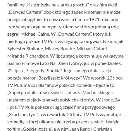
familijny „Księżniczka na ziarnku grochu” oraz film akcji
„Dorwać Cartera” obok którego żaden kinoman nie może
przejść obojętnie. To nowa wersja filmu z 1971 roku pod
tym samym oryginalnym tytułem, w którym główną rolę
zagrał Michael Caine. W „Dorwać Cartera”, który już
niedługo pokaże TV Puls występują takie gwiazdy kina, jak
Sylvester Stallone, Mickey Rourke, Michael Caine i
Miranda Richardson. W lipcu stacja kontynuuje wakacyjne
pasmo Filmowe Lato Na Dzień Dobry: już w poniedziałek,
22 lipca „Przygody Pinokia”. Tego samego dnia stacja
pokaże horror „Bazyliszek: król węży”. We wtorek, 23 lipca,
TV Puls ma coś dla fanów polskich komedii - będzie to
„Superprodukcja” w reżyserii Juliusza Machulskiego z
udziałem plejady znanych polskich aktorów. W środę, 24
lipca, TV Puls pokaże drugą część filmu przygodowego
„Skarb pustyni”, a w czwartek, 25 lipca TV Puls wyemituje
komedię, której nikomu nie trzeba przedstawiać - będzie
to film „Goście, goście”, a w nim Jean Reno i Christian