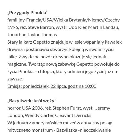
„Przygody Pinokia”
familijny, Francja/USA/Wielka Brytania/Niemcy/Czechy
1996, reż. Steve Barron, wyst.: Udo Kier, Martin Landau,
Jonathan Taylor Thomas
Stary lalkarz Gepetto znajduje w lesie wspaniały kawałek
drewna i postanawia stworzyć kolejną w swoim życiu
lalkę. Zwykłe na pozór drewno okazuje się jednak…
magiczne. Tworząc nową zabawkę Gepetto powołuje do
życia Pinokia – chłopca, który odmieni jego życie już na
zawsze.
Emisja: poniedziałek, 22 lipca, godzina 10:00
„Bazyliszek: król węży”
horror, USA 2006, reż. Stephen Furst, wyst.: Jeremy
London, Wendy Carter, Cleavant Derricks
W jednym z amerykańskich muzeów antyczny posąg
mitycznego monstrum - Bazyliszka -nieoczekiwanie