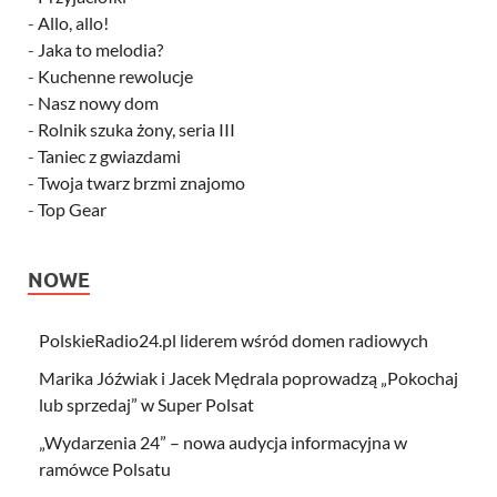
-
Allo, allo!
-
Jaka to melodia?
-
Kuchenne rewolucje
-
Nasz nowy dom
-
Rolnik szuka żony, seria III
-
Taniec z gwiazdami
-
Twoja twarz brzmi znajomo
-
Top Gear
NOWE
PolskieRadio24.pl liderem wśród domen radiowych
Marika Jóźwiak i Jacek Mędrala poprowadzą „Pokochaj
lub sprzedaj” w Super Polsat
„Wydarzenia 24” – nowa audycja informacyjna w
ramówce Polsatu