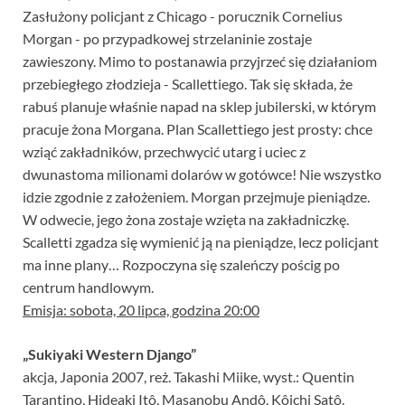
Zasłużony policjant z Chicago - porucznik Cornelius
Morgan - po przypadkowej strzelaninie zostaje
zawieszony. Mimo to postanawia przyjrzeć się działaniom
przebiegłego złodzieja - Scallettiego. Tak się składa, że
rabuś planuje właśnie napad na sklep jubilerski, w którym
pracuje żona Morgana. Plan Scallettiego jest prosty: chce
wziąć zakładników, przechwycić utarg i uciec z
dwunastoma milionami dolarów w gotówce! Nie wszystko
idzie zgodnie z założeniem. Morgan przejmuje pieniądze.
W odwecie, jego żona zostaje wzięta na zakładniczkę.
Scalletti zgadza się wymienić ją na pieniądze, lecz policjant
ma inne plany… Rozpoczyna się szaleńczy pościg po
centrum handlowym.
Emisja: sobota, 20 lipca, godzina 20:00
„Sukiyaki Western Django”
akcja, Japonia 2007, reż. Takashi Miike, wyst.: Quentin
Tarantino, Hideaki Itô, Masanobu Andô, Kôichi Satô.