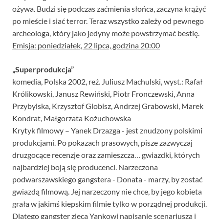
ożywa. Budzi się podczas zaćmienia słońca, zaczyna krążyć
po mieście i siać terror. Teraz wszystko zależy od pewnego
archeologa, który jako jedyny może powstrzymać bestię.
Emisja: poniedziałek, 22 lipca, godzina 20:00
„Superprodukcja”
komedia, Polska 2002, reż. Juliusz Machulski, wyst.: Rafał
Królikowski, Janusz Rewiński, Piotr Fronczewski, Anna
Przybylska, Krzysztof Globisz, Andrzej Grabowski, Marek
Kondrat, Małgorzata Kożuchowska
Krytyk filmowy – Yanek Drzazga - jest znudzony polskimi
produkcjami. Po pokazach prasowych, pisze zazwyczaj
druzgocące recenzje oraz zamieszcza… gwiazdki, których
najbardziej boją się producenci. Narzeczona
podwarszawskiego gangstera - Donata - marzy, by zostać
gwiazdą filmową. Jej narzeczony nie chce, by jego kobieta
grała w jakimś kiepskim filmie tylko w porządnej produkcji.
Dlatego gangster zleca Yankowi napisanie scenariusza i