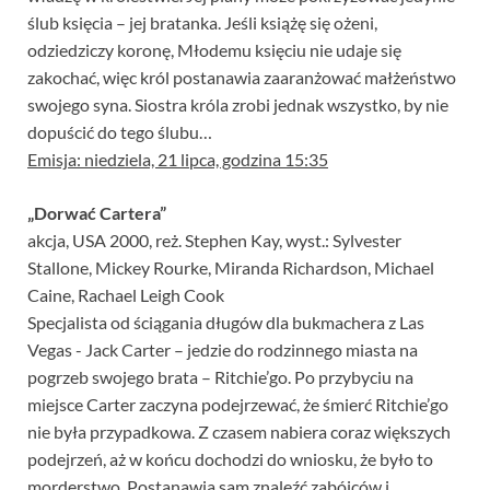
ślub księcia – jej bratanka. Jeśli książę się ożeni,
odziedziczy koronę, Młodemu księciu nie udaje się
zakochać, więc król postanawia zaaranżować małżeństwo
swojego syna. Siostra króla zrobi jednak wszystko, by nie
dopuścić do tego ślubu…
Emisja: niedziela, 21 lipca, godzina 15:35
„Dorwać Cartera”
akcja, USA 2000, reż. Stephen Kay, wyst.: Sylvester
Stallone, Mickey Rourke, Miranda Richardson, Michael
Caine, Rachael Leigh Cook
Specjalista od ściągania długów dla bukmachera z Las
Vegas - Jack Carter – jedzie do rodzinnego miasta na
pogrzeb swojego brata – Ritchie’go. Po przybyciu na
miejsce Carter zaczyna podejrzewać, że śmierć Ritchie’go
nie była przypadkowa. Z czasem nabiera coraz większych
podejrzeń, aż w końcu dochodzi do wniosku, że było to
morderstwo. Postanawia sam znaleźć zabójców i