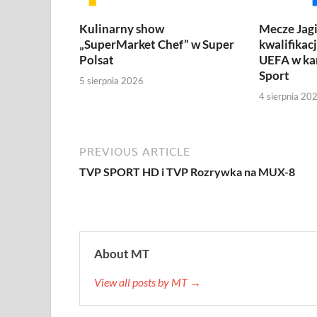
Kulinarny show
Mecze Jagi
„SuperMarket Chef” w Super
kwalifikac
Polsat
UEFA w ka
Sport
5 sierpnia 2026
4 sierpnia 20
PREVIOUS ARTICLE
TVP SPORT HD i TVP Rozrywka na MUX-8
About MT
View all posts by MT →