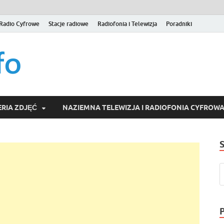
Radio Cyfrowe
Stacje radiowe
Radiofonia i Telewizja
Poradniki
naziemna.info – Telew
Niezależny portal medialny poświęcony Naziemnej Telewizji Cy
serwisom wideo na życzenie (VOD).
Wideo online, VOD
RIA ZDJĘĆ
NAZIEMNA TELEWIZJA I RADIOFONIA CYFROW