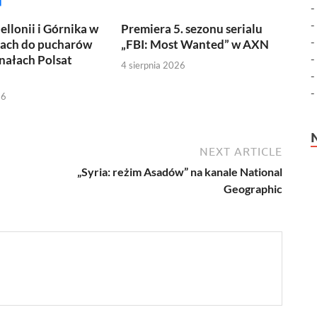
ellonii i Górnika w
Premiera 5. sezonu serialu
jach do pucharów
„FBI: Most Wanted” w AXN
nałach Polsat
4 sierpnia 2026
26
NEXT ARTICLE
„Syria: reżim Asadów” na kanale National
Geographic