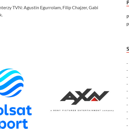
erzy TVN: Agustin Egurrolam, Filip Chajzer, Gabi
k.
P
p