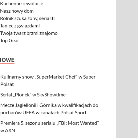
-
Kuchenne rewolucje
-
Nasz nowy dom
-
Rolnik szuka żony, seria III
-
Taniec z gwiazdami
-
Twoja twarz brzmi znajomo
-
Top Gear
NOWE
Kulinarny show „SuperMarket Chef” w Super
Polsat
Serial „Pionek” w SkyShowtime
Mecze Jagiellonii i Górnika w kwalifikacjach do
pucharów UEFA w kanałach Polsat Sport
Premiera 5. sezonu serialu „FBI: Most Wanted”
w AXN