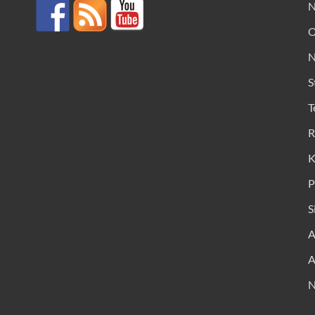
N
O
N
S
T
R
K
P
S
A
A
N