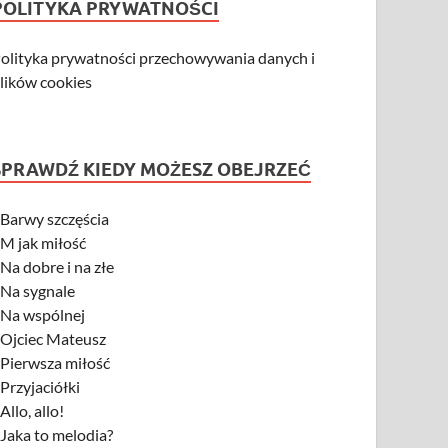
POLITYKA PRYWATNOŚCI
olityka prywatności przechowywania danych i
lików cookies
SPRAWDŹ KIEDY MOŻESZ OBEJRZEĆ
-
Barwy szczęścia
-
M jak miłość
-
Na dobre i na złe
-
Na sygnale
-
Na wspólnej
-
Ojciec Mateusz
-
Pierwsza miłość
-
Przyjaciółki
-
Allo, allo!
-
Jaka to melodia?