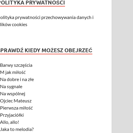
POLITYKA PRYWATNOŚCI
olityka prywatności przechowywania danych i
lików cookies
SPRAWDŹ KIEDY MOŻESZ OBEJRZEĆ
-
Barwy szczęścia
-
M jak miłość
-
Na dobre i na złe
-
Na sygnale
-
Na wspólnej
-
Ojciec Mateusz
-
Pierwsza miłość
-
Przyjaciółki
-
Allo, allo!
-
Jaka to melodia?