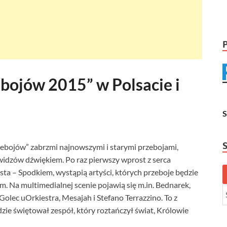
bojów 2015” w Polsacie i
zebojów” zabrzmi najnowszymi i starymi przebojami,
 widzów dźwiękiem. Po raz pierwszy wprost z serca
a – Spodkiem, wystąpią artyści, których przeboje będzie
m. Na multimedialnej scenie pojawią się m.in. Bednarek,
 Golec uOrkiestra, Mesajah i Stefano Terrazzino. To z
ie świętował zespół, który roztańczył świat, Królowie