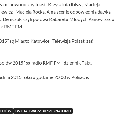
zami noworoczny toast: Krzysztofa Ibisza, Macieja
lewicz i Macieja Rocka. A na scenie odpowiednią dawką
z Demczuk, czyli połowa Kabaretu Młodych Panów, zaś o
a z RMF FM.
” są Miasto Katowice i Telewizja Polsat, zaś
ojów 2015” są radio RMF FM i dziennik Fakt.
dnia 2015 roku o godzinie 20:00 w Polsacie.
BOJÓW
TWOJA TWARZ BRZMI ZNAJOMO