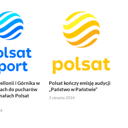
ellonii i Górnika w
Polsat kończy emisję audycji
jach do pucharów
„Państwo w Państwie”
nałach Polsat
3 sierpnia 2026
26