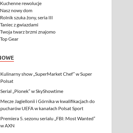
-
Kuchenne rewolucje
-
Nasz nowy dom
-
Rolnik szuka żony, seria III
-
Taniec z gwiazdami
-
Twoja twarz brzmi znajomo
-
Top Gear
NOWE
Kulinarny show „SuperMarket Chef” w Super
Polsat
Serial „Pionek” w SkyShowtime
Mecze Jagiellonii i Górnika w kwalifikacjach do
pucharów UEFA w kanałach Polsat Sport
Premiera 5. sezonu serialu „FBI: Most Wanted”
w AXN