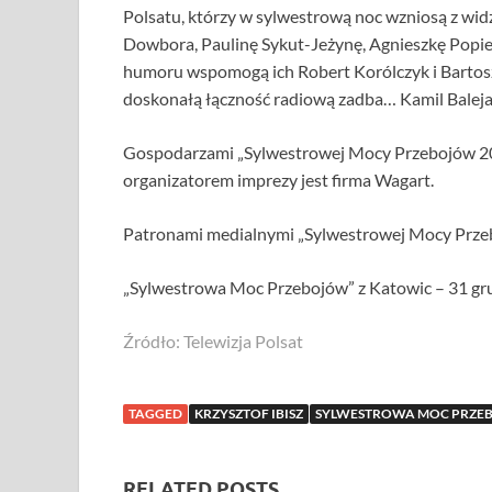
Polsatu, którzy w sylwestrową noc wzniosą z wid
Dowbora, Paulinę Sykut-Jeżynę, Agnieszkę Popie
humoru wspomogą ich Robert Korólczyk i Bartos
doskonałą łączność radiową zadba… Kamil Balej
Gospodarzami „Sylwestrowej Mocy Przebojów 2015
organizatorem imprezy jest firma Wagart.
Patronami medialnymi „Sylwestrowej Mocy Przeb
„Sylwestrowa Moc Przebojów” z Katowic – 31 gru
Źródło: Telewizja Polsat
TAGGED
KRZYSZTOF IBISZ
SYLWESTROWA MOC PRZE
RELATED POSTS