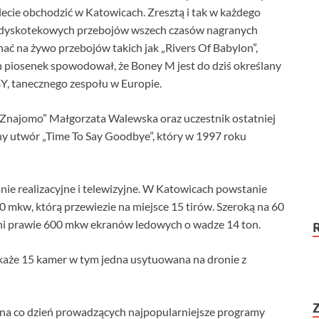
lecie obchodzić w Katowicach. Zresztą i tak w każdego
ch dyskotekowych przebojów wszech czasów nagranych
ać na żywo przebojów takich jak „Rivers Of Babylon”,
ch piosenek spowodował, że Boney M jest do dziś określany
Y, tanecznego zespołu w Europie.
 Znajomo” Małgorzata Walewska oraz uczestnik ostatniej
y utwór „Time To Say Goodbye”, który w 1997 roku
e realizacyjne i telewizyjne. W Katowicach powstanie
 mkw, którą przewiezie na miejsce 15 tirów. Szeroką na 60
łni prawie 600 mkw ekranów ledowych o wadze 14 ton.
każe 15 kamer w tym jedna usytuowana na dronie z
 na co dzień prowadzących najpopularniejsze programy