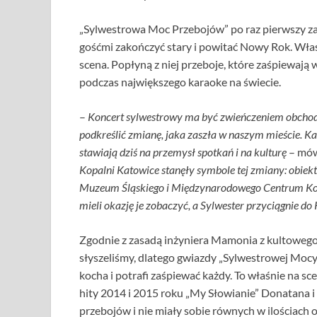
„Sylwestrowa Moc Przebojów” po raz pierwszy zaw
gośćmi zakończyć stary i powitać Nowy Rok. Właś
scena. Popłyną z niej przeboje, które zaśpiewają 
podczas największego karaoke na świecie.
–
Koncert sylwestrowy ma być zwieńczeniem obchod
podkreślić zmianę, jaka zaszła w naszym mieście. K
stawiają dziś na przemysł spotkań i na kulturę
– mów
Kopalni Katowice stanęły symbole tej zmiany: obiek
Muzeum Śląskiego i Międzynarodowego Centrum Kon
mieli okazję je zobaczyć, a Sylwester przyciągnie d
Zgodnie z zasadą inżyniera Mamonia z kultowego „
słyszeliśmy, dlatego gwiazdy „Sylwestrowej Mocy
kocha i potrafi zaśpiewać każdy. To właśnie na 
hity 2014 i 2015 roku „My Słowianie” Donatana i 
przebojów i nie miały sobie równych w ilościach 