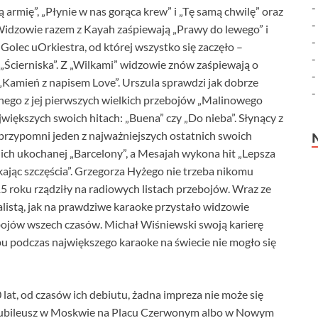
ą armię”, „Płynie w nas gorąca krew” i „Tę samą chwilę” oraz
. Widzowie razem z Kayah zaśpiewają „Prawy do lewego” i
 Golec uOrkiestra, od której wszystko się zaczęło –
y „Ścierniska”. Z „Wilkami” widzowie znów zaśpiewają o
 „Kamień z napisem Love”. Urszula sprawdzi jak dobrze
dnego z jej pierwszych wielkich przebojów „Malinowego
jwiększych swoich hitach: „Buena” czy „Do nieba”. Słynący z
przypomni jeden z najważniejszych ostatnich swoich
o ich ukochanej „Barcelony”, a Mesajah wykona hit „Lepsza
ając szczęścia”. Grzegorza Hyżego nie trzeba nikomu
15 roku rządziły na radiowych listach przebojów. Wraz ze
listą, jak na prawdziwe karaoke przystało widzowie
bojów wszech czasów. Michał Wiśniewski swoją karierę
pu podczas największego karaoke na świecie nie mogło się
at, od czasów ich debiutu, żadna impreza nie może się
 jubileusz w Moskwie na Placu Czerwonym albo w Nowym