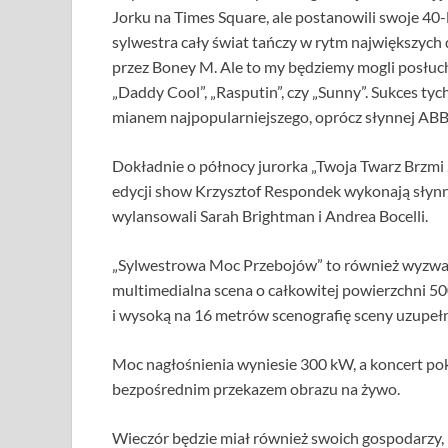
Jorku na Times Square, ale postanowili swoje 40-
sylwestra cały świat tańczy w rytm największy
przez Boney M. Ale to my będziemy mogli posłuch
„Daddy Cool”, „Rasputin”, czy „Sunny”. Sukces ty
mianem najpopularniejszego, oprócz słynnej ABB
Dokładnie o północy jurorka „Twoja Twarz Brzmi
edycji show Krzysztof Respondek wykonają słynn
wylansowali Sarah Brightman i Andrea Bocelli.
„Sylwestrowa Moc Przebojów” to również wyzwani
multimedialna scena o całkowitej powierzchni 500
i wysoką na 16 metrów scenografię sceny uzupe
Moc nagłośnienia wyniesie 300 kW, a koncert po
bezpośrednim przekazem obrazu na żywo.
Wieczór będzie miał również swoich gospodarzy,