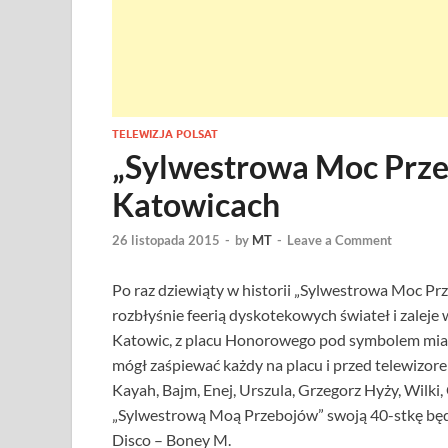
TELEWIZJA POLSAT
„Sylwestrowa Moc Prze
Katowicach
26 listopada 2015
-
by
MT
-
Leave a Comment
Po raz dziewiąty w historii „Sylwestrowa Moc Pr
rozbłyśnie feerią dyskotekowych świateł i zaleje
Katowic, z placu Honorowego pod symbolem miast
mógł zaśpiewać każdy na placu i przed telewizore
Kayah, Bajm, Enej, Urszula, Grzegorz Hyży, Wilki,
„Sylwestrową Moą Przebojów” swoją 40-stkę będz
Disco – Boney M.