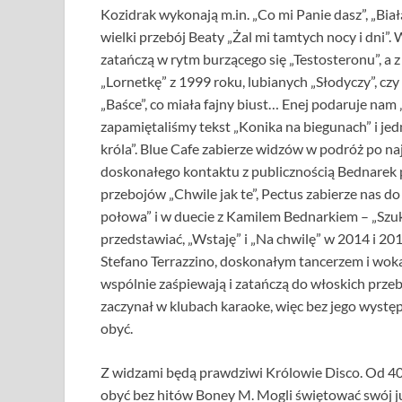
Kozidrak wykonają m.in. „Co mi Panie dasz”, „Biał
wielki przebój Beaty „Żal mi tamtych nocy i dni”
zatańczą w rytm burzącego się „Testosteronu”, a z
„Lornetkę” z 1999 roku, lubianych „Słodyczy”, cz
„Baśce”, co miała fajny biust… Enej podaruje nam
zapamiętaliśmy tekst „Konika na biegunach” i je
króla”. Blue Cafe zabierze widzów w podróż po na
doskonałego kontaktu z publicznością Bednarek 
przebojów „Chwile jak te”, Pectus zabierze nas d
połowa” i w duecie z Kamilem Bednarkiem – „Szuk
przedstawiać, „Wstaję” i „Na chwilę” w 2014 i 20
Stefano Terrazzino, doskonałym tancerzem i woka
wspólnie zaśpiewają i zatańczą do włoskich prze
zaczynał w klubach karaoke, więc bez jego wystę
obyć.
Z widzami będą prawdziwi Królowie Disco. Od 40 l
obyć bez hitów Boney M. Mogli świętować swój