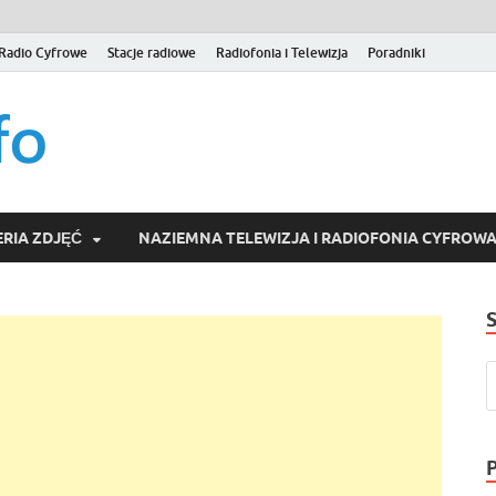
Radio Cyfrowe
Stacje radiowe
Radiofonia i Telewizja
Poradniki
naziemna.info – Telew
Niezależny portal medialny poświęcony Naziemnej Telewizji Cy
serwisom wideo na życzenie (VOD).
Wideo online, VOD
RIA ZDJĘĆ
NAZIEMNA TELEWIZJA I RADIOFONIA CYFROW