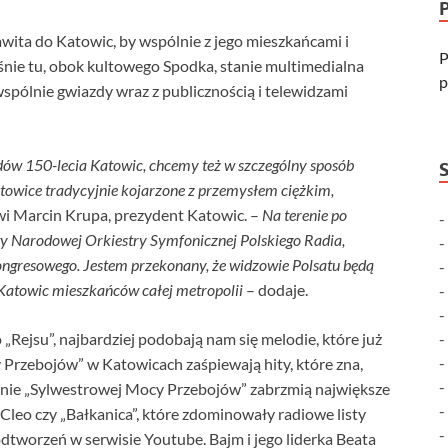
ita do Katowic, by wspólnie z jego mieszkańcami i
P
nie tu, obok kultowego Spodka, stanie multimedialna
p
wspólnie gwiazdy wraz z publicznością i telewidzami
ów 150-lecia Katowic, chcemy też w szczególny sposób
atowice tradycyjnie kojarzone z przemysłem ciężkim,
i Marcin Krupa, prezydent Katowic. –
Na terenie po
ty Narodowej Orkiestry Symfonicznej Polskiego Radia,
gresowego. Jestem przekonany, że widzowie Polsatu będą
o Katowic mieszkańców całej metropolii
– dodaje.
Rejsu”, najbardziej podobają nam się melodie, które już
 Przebojów” w Katowicach zaśpiewają hity, które zna,
scenie „Sylwestrowej Mocy Przebojów” zabrzmią największe
Cleo czy „Bałkanica”, które zdominowały radiowe listy
odtworzeń w serwisie Youtube. Bajm i jego liderka Beata