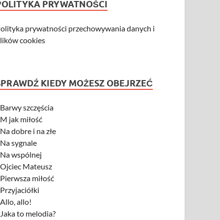
POLITYKA PRYWATNOŚCI
olityka prywatności przechowywania danych i
lików cookies
SPRAWDŹ KIEDY MOŻESZ OBEJRZEĆ
-
Barwy szczęścia
-
M jak miłość
-
Na dobre i na złe
-
Na sygnale
-
Na wspólnej
-
Ojciec Mateusz
-
Pierwsza miłość
-
Przyjaciółki
-
Allo, allo!
-
Jaka to melodia?