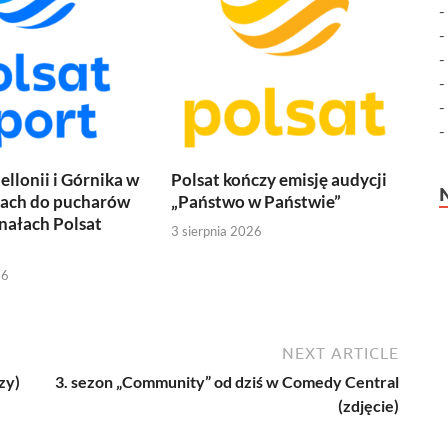
ellonii i Górnika w
Polsat kończy emisję audycji
jach do pucharów
„Państwo w Państwie”
nałach Polsat
3 sierpnia 2026
26
NEXT ARTICLE
zy)
3. sezon „Community” od dziś w Comedy Central
(zdjęcie)