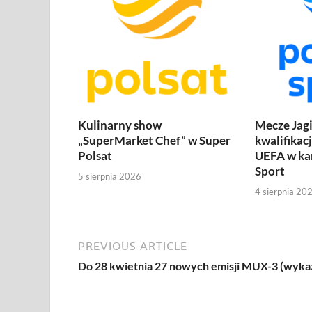
Kulinarny show
Mecze Jagi
„SuperMarket Chef” w Super
kwalifikac
Polsat
UEFA w ka
Sport
5 sierpnia 2026
4 sierpnia 20
PREVIOUS ARTICLE
Do 28 kwietnia 27 nowych emisji MUX-3 (wyka