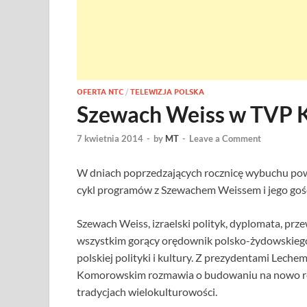
OFERTA NTC
/
TELEWIZJA POLSKA
Szewach Weiss w TVP K
7 kwietnia 2014
-
by
MT
-
Leave a Comment
W dniach poprzedzających rocznicę wybuchu pow
cykl programów z Szewachem Weissem i jego goś
Szewach Weiss, izraelski polityk, dyplomata, pr
wszystkim gorący orędownik polsko-żydowskiego 
polskiej polityki i kultury. Z prezydentami Le
Komorowskim rozmawia o budowaniu na nowo rela
tradycjach wielokulturowości.