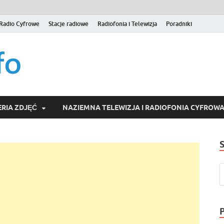
Radio Cyfrowe
Stacje radiowe
Radiofonia i Telewizja
Poradniki
naziemna.info – Telew
Niezależny portal medialny poświęcony Naziemnej Telewizji Cy
serwisom wideo na życzenie (VOD).
Wideo online, VOD
RIA ZDJĘĆ
NAZIEMNA TELEWIZJA I RADIOFONIA CYFROW