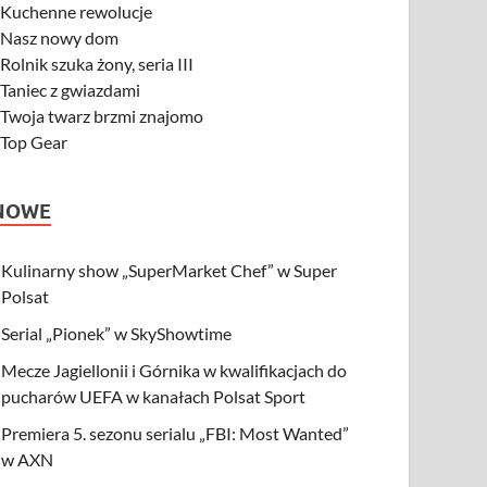
-
Kuchenne rewolucje
-
Nasz nowy dom
-
Rolnik szuka żony, seria III
-
Taniec z gwiazdami
-
Twoja twarz brzmi znajomo
-
Top Gear
NOWE
Kulinarny show „SuperMarket Chef” w Super
Polsat
Serial „Pionek” w SkyShowtime
Mecze Jagiellonii i Górnika w kwalifikacjach do
pucharów UEFA w kanałach Polsat Sport
Premiera 5. sezonu serialu „FBI: Most Wanted”
w AXN