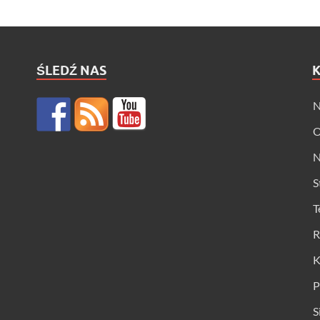
ŚLEDŹ NAS
N
O
N
S
T
R
K
P
S