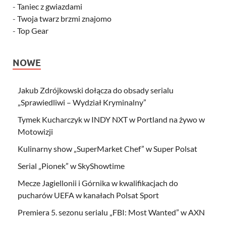
-
Taniec z gwiazdami
-
Twoja twarz brzmi znajomo
-
Top Gear
NOWE
Jakub Zdrójkowski dołącza do obsady serialu
„Sprawiedliwi – Wydział Kryminalny”
Tymek Kucharczyk w INDY NXT w Portland na żywo w
Motowizji
Kulinarny show „SuperMarket Chef” w Super Polsat
Serial „Pionek” w SkyShowtime
Mecze Jagiellonii i Górnika w kwalifikacjach do
pucharów UEFA w kanałach Polsat Sport
Premiera 5. sezonu serialu „FBI: Most Wanted” w AXN