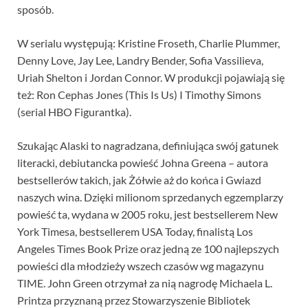
sposób.
W serialu występują: Kristine Froseth, Charlie Plummer,
Denny Love, Jay Lee, Landry Bender, Sofia Vassilieva,
Uriah Shelton i Jordan Connor. W produkcji pojawiają się
też: Ron Cephas Jones (This Is Us) I Timothy Simons
(serial HBO Figurantka).
Szukając Alaski to nagradzana, definiująca swój gatunek
literacki, debiutancka powieść Johna Greena – autora
bestsellerów takich, jak Żółwie aż do końca i Gwiazd
naszych wina. Dzięki milionom sprzedanych egzemplarzy
powieść ta, wydana w 2005 roku, jest bestsellerem New
York Timesa, bestsellerem USA Today, finalistą Los
Angeles Times Book Prize oraz jedną ze 100 najlepszych
powieści dla młodzieży wszech czasów wg magazynu
TIME. John Green otrzymał za nią nagrodę Michaela L.
Printza przyznaną przez Stowarzyszenie Bibliotek