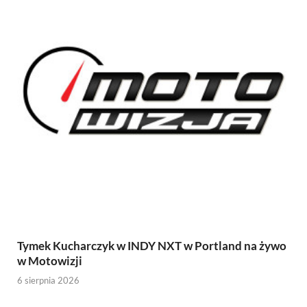
Tymek Kucharczyk w INDY NXT w Portland na żywo
w Motowizji
6 sierpnia 2026