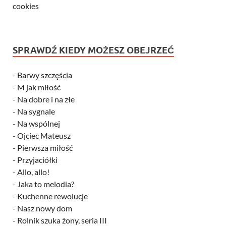
cookies
SPRAWDŹ KIEDY MOŻESZ OBEJRZEĆ
-
Barwy szczęścia
-
M jak miłość
-
Na dobre i na złe
-
Na sygnale
-
Na wspólnej
-
Ojciec Mateusz
-
Pierwsza miłość
-
Przyjaciółki
-
Allo, allo!
-
Jaka to melodia?
-
Kuchenne rewolucje
-
Nasz nowy dom
-
Rolnik szuka żony, seria III