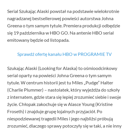
Serial Szukając Alaski powstał na podstawie wielokrotnie
nagradzanej bestsellerowej powieści autorstwa Johna
Greena o tym samym tytule. Premiera produkcji odbędzie
się 19 października w HBO GO. Na antenie HBO serial
emitowany będzie od listopada.
Sprawdź ofertę kanału HBO w PROGRAMIE TV
Szukając Alaski (Looking for Alaska) to ośmioodcinkowy
serial oparty na powieści Johna Greena o tym samym
tytule. W centrum historii jest tu Miles „Pudge” Halter
(Charlie Plummer) – nastolatek, który wyjeżdża do szkoły
z internatem, gdzie stara się lepiej zrozumieć siebie i swoje
życie. Chłopak zakochuje się w Alasce Young (Kristine
Froseth) i znajduje grupę lojalnych przyjaciół. Po
niespodziewanej tragedii Miles i jego najbliżsi próbują
zrozumieć, dlaczego sprawy potoczyły się w taki, a nie inny