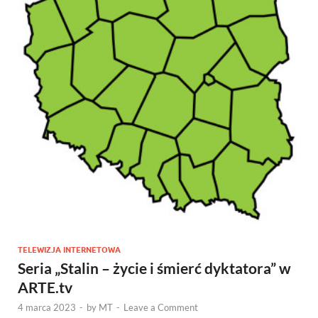
TELEWIZJA INTERNETOWA
Seria „Stalin – życie i śmierć dyktatora” w
ARTE.tv
4 marca 2023
-
by
MT
-
Leave a Comment