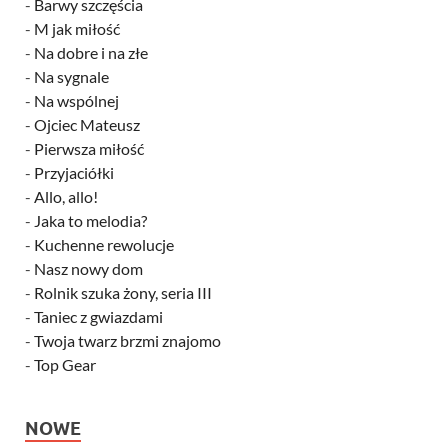
-
Barwy szczęścia
-
M jak miłość
-
Na dobre i na złe
-
Na sygnale
-
Na wspólnej
-
Ojciec Mateusz
-
Pierwsza miłość
-
Przyjaciółki
-
Allo, allo!
-
Jaka to melodia?
-
Kuchenne rewolucje
-
Nasz nowy dom
-
Rolnik szuka żony, seria III
-
Taniec z gwiazdami
-
Twoja twarz brzmi znajomo
-
Top Gear
NOWE