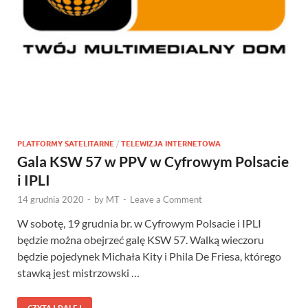
PLATFORMY SATELITARNE
/
TELEWIZJA INTERNETOWA
Gala KSW 57 w PPV w Cyfrowym Polsacie
i IPLI
14 grudnia 2020
-
by
MT
-
Leave a Comment
W sobotę, 19 grudnia br. w Cyfrowym Polsacie i IPLI
będzie można obejrzeć galę KSW 57. Walką wieczoru
będzie pojedynek Michała Kity i Phila De Friesa, którego
stawką jest mistrzowski …
CZYTAJ DALEJ