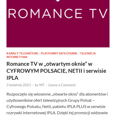
KANAŁY TELEWIZYJNE
/
PLATFORMY SATELITARNE
/
TELEWIZJA
INTERNETOWA
Romance TV w „otwartym oknie” w
CYFROWYM POLSACIE, NETII i serwisie
IPLA
3 kwietnia 2021
-
by
MT
-
Leave a Comment
Rozpoczęło się wiosenne „otwarte okno” dla abonentów i
użytkowników ofert telewizyjnych Grupy Polsat –
Cyfrowego Polsatu, Netii, pakietu IPLA PLUS w serwisie
rozrywki internetowej IPLA. Dzięki tej promocji widzowie