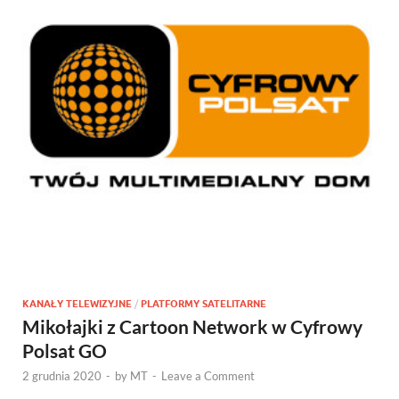
KANAŁY TELEWIZYJNE
/
PLATFORMY SATELITARNE
Mikołajki z Cartoon Network w Cyfrowy
Polsat GO
2 grudnia 2020
-
by
MT
-
Leave a Comment