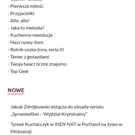
-
Pierwsza miłość
-
Przyjaciółki
-
Allo, allo!
-
Jaka to melodia?
-
Kuchenne rewolucje
-
Nasz nowy dom
-
Rolnik szuka żony, seria III
-
Taniec z gwiazdami
-
Twoja twarz brzmi znajomo
-
Top Gear
NOWE
Jakub Zdrójkowski dołącza do obsady serialu
„Sprawiedliwi – Wydział Kryminalny”
Tymek Kucharczyk w INDY NXT w Portland na żywo w
Motowizji